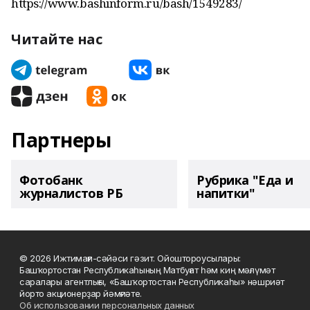
https://www.bashinform.ru/bash/1549283/
Читайте нас
Партнеры
Фотобанк
Рубрика "Еда и
журналистов РБ
напитки"
© 2026 Ижтимағи-сәйәси гәзит. Ойоштороусылары:
Башҡортостан Республикаһының Матбуғат һәм киң мәғлүмәт
саралары агентлығы, «Башҡортостан Республикаһы» нәшриәт
йорто акционерҙар йәмғиәте.
Об использовании персональных данных