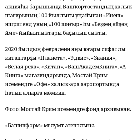
акцияһы барышында Башҡортостандың халыҡ
шағирының 100 йыллығы уңайынан «Инеш»
нәшриәтендә уның «100 шиғыр» һәм «Беҙҙең өйҙөң
йәме» йыйынтыҡтары баҫылып сыҡты.
2020 йылдың февраленән яңы юғары сифатлы
китаптарҙы «Планета», «Эдвис», «Знания»,
«Белая река», «Китап», «БашАкадемКнига», «А-
Книга» магазиндарында, Мостай Кәрим
исемендәге «Өфө» халыҡ-ара аэропортында
һатып алырға мөмкин.
Фото: Мостай Кәрим исемендәге фонд архивынан.
«Башинформ» мәғлүмәт агентлығы.