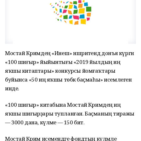
Мостай Кәримдең «Инеш» нәшриәтендә донъя күргән
«100 шиғыр» йыйынтығы «2019 йылдың иң
яҡшы китаптары» конкурсы йомғаҡтары
буйынса «50 иң яҡшы төбәк баҫмаһы» исемлегенә
инде.
«100 шиғыр» китабына Мостай Кәримдең иң
яҡшы шиғырҙары тупланған. Баҫманың тиражы
— 3000 дана, күләме — 150 бит.
Мостай Кәрим исемендәге фондтың күләмле