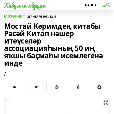
Хәйбулла хәбәрҙәре
МӘҘӘНИӘТ
22 ЯНВАРЯ 2021, 12:13
Мостай Кәримдең китабы
Рәсәй Китап нәшер
итеүселәр
ассоциацияһының 50 иң
яҡшы баҫмаһы исемлегенә
инде
/