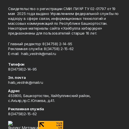
Свидетельство о регистрации СМИ: ПИ № ТУ 02-01797 от 19
мая 2025 года выдано Управлением федеральной службы по
надзору в сфере связи, информационных технологий и
массовых коммуникаций по Республике Башкортостан.
Некоторые материалы сайта «Хәйбулла хәбәрҙәре»
предназначены для пользователей старше 16 лет.
Главный редактор: 8(34758) 2-14-95
Рекламная служба: 8(34758) 2-15-62
Е-mаil: haib_vestnik@mail.ru
Телефон
8(34758)2-14-95
Эл. почта
haib_vestnik@mail.ru
Адрес
453800, Башкортостан, Хайбуллинский район,
с.Акъяр,пр.С.Юлаева, д.41.
Рекламная служба
8(34758)2-15-62