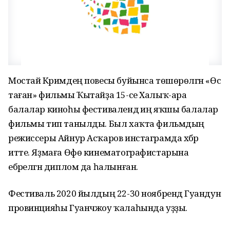
Мостай Кәримдең повесы буйынса төшөрөлгән «Өс
таған» фильмы Ҡытайҙа 15-се Халыҡ-ара
балалар киноһы фестивалендә иң яҡшы балалар
фильмы тип танылды. Был хаҡта фильмдың
режиссеры Айнур Асҡаров инстаграмда хәбәр
итте. Яҙмаға Өфө кинематографистарына
ебәрелгән диплом да һалынған.
Фестиваль 2020 йылдың 22-30 ноябрендә Гуандун
провинцияһы Гуанчжоу ҡалаһында уҙҙы.