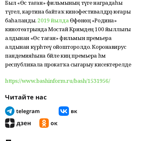
Был «Өс таған» фильмының тәүге наградаһы
түгел, картина байтаҡ кинофестивалдәрҙә юғары
баһаланды.
2019 йылда
Өфөнөң «Родина»
кинотеатрында Мостай Кәримдең 100 йыллығы
алдынан «Өс таған» фильмын премьера
алдынан күрһәтеү ойошторолдо. Коронавирус
пандемияһына бәйле киң премьера һәм
республикала прокатҡа сығарыу кисектерелде
https://www.bashinform.ru/bash/1531956/
Читайте нас