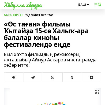
Хәйбулла хәбәрҙәре
МӘҘӘНИӘТ
15 ДЕКАБРЯ 2020, 17:06
«Өс таған» фильмы
Ҡытайҙа 15-се Халыҡ-ара
балалар киноһы
фестивалендә еңде
Был хаҡта фильмдың режиссеры,
яҡташыбыҙ Айнур Асҡаров инстаграмда
хәбәр итте.