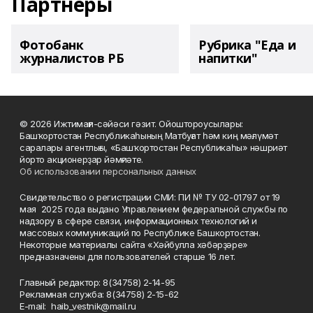
Партнеры
Фотобанк
Рубрика "Еда и
журналистов РБ
напитки"
© 2026 Ижтимағи-сәйәси гәзит. Ойоштороусылары:
Башҡортостан Республикаһының Матбуғат һәм киң мәғлүмәт
саралары агентлығы, «Башҡортостан Республикаһы» нәшриәт
йорто акционерҙар йәмғиәте.
Об использовании персональных данных
Свидетельство о регистрации СМИ: ПИ № ТУ 02-01797 от 19
мая 2025 года выдано Управлением федеральной службы по
надзору в сфере связи, информационных технологий и
массовых коммуникаций по Республике Башкортостан.
Некоторые материалы сайта «Хәйбулла хәбәрҙәре»
предназначены для пользователей старше 16 лет.
Главный редактор: 8(34758) 2-14-95
Рекламная служба: 8(34758) 2-15-62
Е-mаil: haib_vestnik@mail.ru