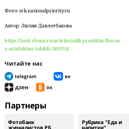
Фото: srk.nationalpriority.ru
Автор: Лилия Давлетбакова
https://bash.rbsmi.ru/articles/milli-proekttar/Boron-
o-artefakttar-tabildi-586934/
Читайте нас
Партнеры
Фотобанк
Рубрика "Еда и
журналистов РБ
напитки"