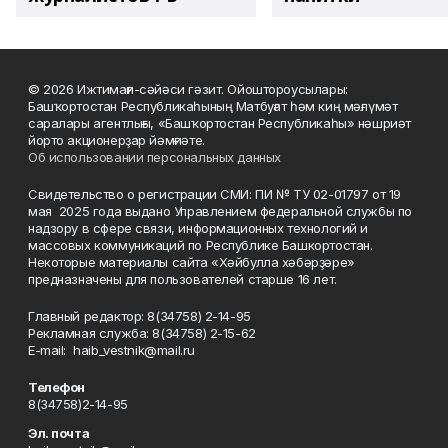
© 2026 Ижтимағи-сәйәси гәзит. Ойоштороусылары:
Башҡортостан Республикаһының Матбуғат һәм киң мәғлүмәт
саралары агентлығы, «Башҡортостан Республикаһы» нәшриәт
йорто акционерҙар йәмғиәте.
Об использовании персональных данных
Свидетельство о регистрации СМИ: ПИ № ТУ 02-01797 от 19
мая 2025 года выдано Управлением федеральной службы по
надзору в сфере связи, информационных технологий и
массовых коммуникаций по Республике Башкортостан.
Некоторые материалы сайта «Хәйбулла хәбәрҙәре»
предназначены для пользователей старше 16 лет.
Главный редактор: 8(34758) 2-14-95
Рекламная служба: 8(34758) 2-15-62
Е-mаil: haib_vestnik@mail.ru
Телефон
8(34758)2-14-95
Эл. почта