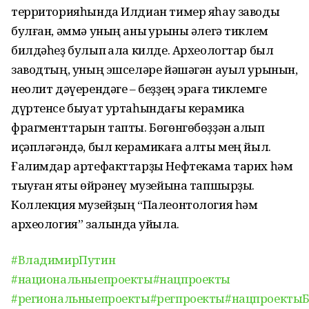
территорияһында Илдиан тимер яһау заводы
булған, әммә уның аныҡ урыны әлегә тиклем
билдәһеҙ булып ҡала килде. Археологтар был
заводтың, уның эшселәре йәшәгән ауыл урынын,
неолит дәүерендәге – беҙҙең эраға тиклемге
дүртенсе быуат уртаһындағы керамика
фрагменттарын тапты. Бөгөнгөбөҙҙән алып
иҫәпләгәндә, был керамикаға алты мең йыл.
Ғалимдар артефакттарҙы Нефтекама тарих һәм
тыуған яҡты өйрәнеү музейына тапшырҙы.
Коллекция музейҙың “Палеонтология һәм
археология” залында ҡуйыла.
#ВладимирПутин
#национальныепроекты
#нацпроекты
#региональныепроекты
#регпроекты
#нацпроекты