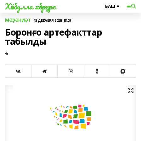
Хәйбулла хәбәрҙәре
МӘҘӘНИӘТ
15 ДЕКАБРЯ 2020, 18:05
Боронғо артефакттар
табылды
*