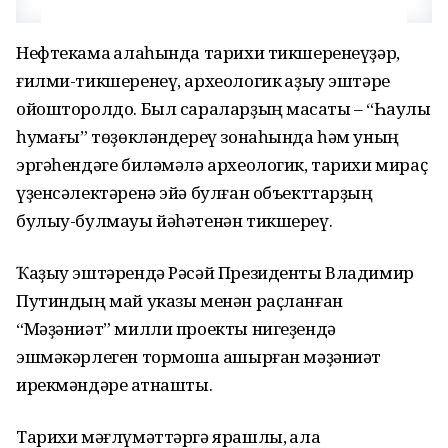
Нефтекама ҡалаһында тарихи тикшеренеүҙәр,
ғилми-тикшеренеү, археологик ҡаҙыу эштәре
ойошторолдо. Был сараларҙың маҡсаты – “Һаулыҡ
һуҡмағы” төҙөкләндереү зонаһында һәм уның
эргәһендәге биләмәлә археологик, тарихи мираҫ
үҙенсәлектәренә эйә булған объекттарҙың
булыу-булмауы йәһәтенән тикшереү.
Ҡаҙыу эштәрендә Рәсәй Президенты Владимир
Путиндың май указы менән раҫланған
“Мәҙәниәт” милли проекты нигеҙендә
эшмәкәрлеген тормошҡа ашырған мәҙәниәт
ирекмәндәре ҡатнашты.
Тарихи мәғлүмәттәргә ярашлы, ҡала