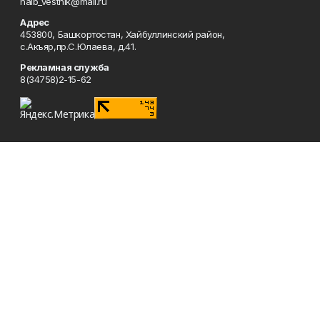
haib_vestnik@mail.ru
Адрес
453800, Башкортостан, Хайбуллинский район,
с.Акъяр,пр.С.Юлаева, д.41.
Рекламная служба
8(34758)2-15-62