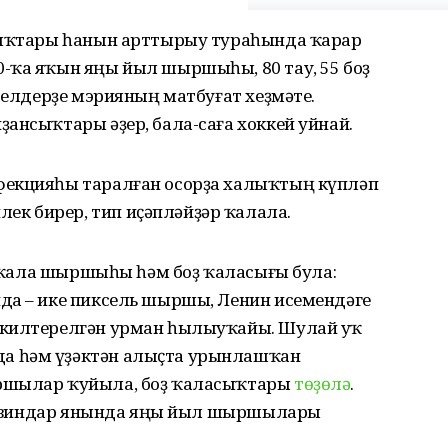
асыҡтары һанын арттырыу тураһында ҡарар
-ҡа яҡын яңы йыл шыршыһы, 80 тау, 55 боҙ
 белдерҙе мэрияның матбуғат хеҙмәте.
ансыҡтары әҙер, бала-саға хоккей уйнай.
фекцияһы таралған осорҙа халыҡтың күпләп
к бирер, тип иҫәпләйҙәр ҡалала.
өп ҡала шыршыһы һәм боҙ ҡаласығы була:
да – ике пиксель шыршы, Ленин исемендәге
 килтерелгән урман һылыуҡайы. Шулай уҡ
а һәм үҙәктән алыҫта урынлашҡан
ыршылар ҡуйыла, боҙ ҡаласыҡтары
төҙөлә
.
магазиндар янында яңы йыл шыршылары