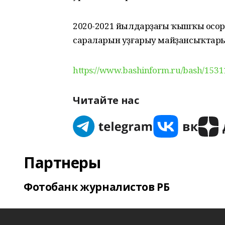
2020-2021 йылдарҙағы ҡышҡы осорҙ
сараларын уҙғарыу майҙансыҡтар
https://www.bashinform.ru/bash/1531
Читайте нас
Партнеры
Фотобанк журналистов РБ