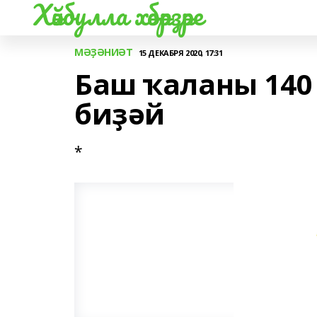
Хәйбулла хәбәрҙәре
МӘҘӘНИӘТ
15 ДЕКАБРЯ 2020, 17:31
Баш ҡаланы 14
биҙәй
*