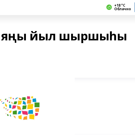
+18 °С
Облачно
0 яңы йыл шыршыһы