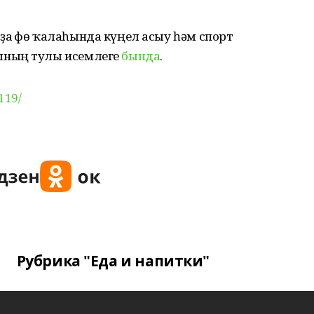
а Өфө ҡалаһында күңел асыу һәм спорт
ының тулы исемлеге
бында
.
119/
Рубрика "Еда и напитки"