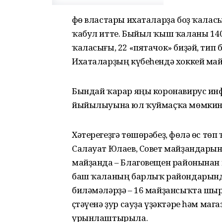
Өфө властары ихаталарҙа боҙ ҡал
ҡабул итте. Быйыл ҡыш ҡаланы 140
ҡаласығы, 22 «пятачок» биҙәй, тип
Ихаталарҙың күбеһендә хоккей майҙ
Бындай ҡарар яңы коронавирус ин
йыйылыуына юл ҡуймаҫҡа мөмкинле
Хәтерегеҙгә төшөрәбеҙ, Өфөлә өс т
Салауат Юлаев, Совет майҙандарын
майҙанда – Благовещен районынан
баш ҡаланың барлыҡ райондарынд
биләмәләрҙә – 16 майҙансыҡта ш
Өҫтәүенә ҙур сауҙа үҙәктәре һәм 
урынлаштырыла.