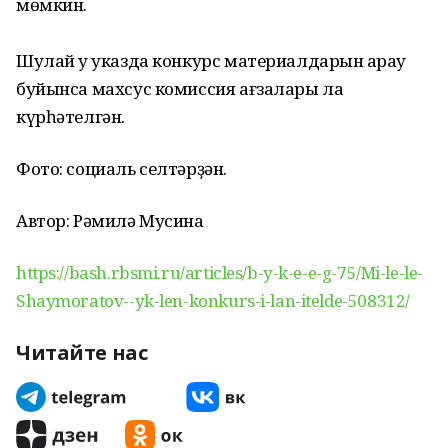
мөмкин.
Шулай уҡ указда конкурс материалдарын ҡарау
буйынса махсус комиссия ағзалары ла
күрһәтелгән.
Фото: социаль селтәрҙән.
Автор: Рәмилә Мусина
https://bash.rbsmi.ru/articles/b-y-k-e-e-g-75/Mi-le-le-
Shaymoratov--yk-len-konkurs-i-lan-itelde-508312/
Читайте нас