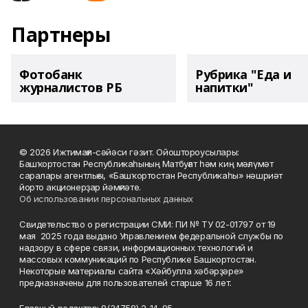
Партнеры
Фотобанк
Рубрика "Еда и
журналистов РБ
напитки"
© 2026 Ижтимағи-сәйәси гәзит. Ойоштороусылары:
Башҡортостан Республикаһының Матбуғат һәм киң мәғлүмәт
саралары агентлығы, «Башҡортостан Республикаһы» нәшриәт
йорто акционерҙар йәмғиәте.
Об использовании персональных данных
Свидетельство о регистрации СМИ: ПИ № ТУ 02-01797 от 19
мая 2025 года выдано Управлением федеральной службы по
надзору в сфере связи, информационных технологий и
массовых коммуникаций по Республике Башкортостан.
Некоторые материалы сайта «Хәйбулла хәбәрҙәре»
предназначены для пользователей старше 16 лет.