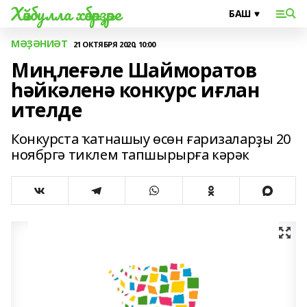
Хәйбулла хәбәрҙәре
МӘҘӘНИӘТ
21 ОКТЯБРЯ 2020, 10:00
Миңлеғәле Шайморатов
һәйкәленә конкурс иғлан
ителде
Конкурста ҡатнашыу өсөн ғаризаларҙы 20
ноябргә тиклем тапшырырға кәрәк