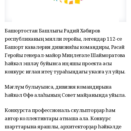
Башҡортостан Башлығы Радий Хәбиров
республиканың милли геройы, легендар 112-се
Башҡорт кавалерия дивизияһы командиры, Рәсәй
Геройы генерал-майор Миңлеғәле Шайморатовҡа
һәйкәл эшләү буйынса иң яҡшы проектҡа асыҡ
конкурс иғлан итеү тураһындағы указға ҡул ҡуйҙы.
Мәғлүм булыуынса, дивизия командирына
һәйкәл Өфө ҡалаһының Совет майҙанында ҡуйыла.
Конкурста профессиональ скульпторҙар һәм
автор коллективтары ҡатнаша ала. Конкурс
шарттарына ярашлы, архитекторҙар һәйкәлде