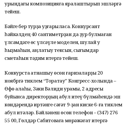
урындағы композицияға яраҡлаштырып эшләргә
тейеш.
Бәйге бер турҙа уҙғарыласаҡ. Конкурсант
һәйкәлдең 40 сантиметрҙан да ҙур булмаған
үлсәмдәге өс үлсәүле моделен, шулай уҡ
һыҙмаһын, аңлатыу тексын, сығымдар
сметаһын тәҡдим итергә тейеш.
Конкурста ҡатнашыу өсөн ғаризаларҙы 20
ноябргә тиклем “Торатау” Конгресс-холында –
Өфө ҡалаһы, Зәки Вәлиди урамы, 2 адресы
буйынса директорҙың ҡабул итеү бүлмәһендә эш
көндәрендә иртәнге сәғәт 9-ҙан киске 6-ға тиклем
ҡабул итәләр. Бәйләнеш өсөн телефон – (347) 276
55 00, Гөлдәр Сабитоваға мөрәжәғат итергә