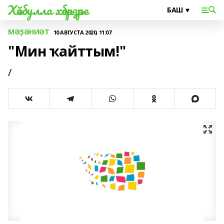
Хәйбулла хәбәрҙәре
МӘҘӘНИӘТ
10 АВГУСТА 2020, 11:07
"Мин ҡайттым!"
/