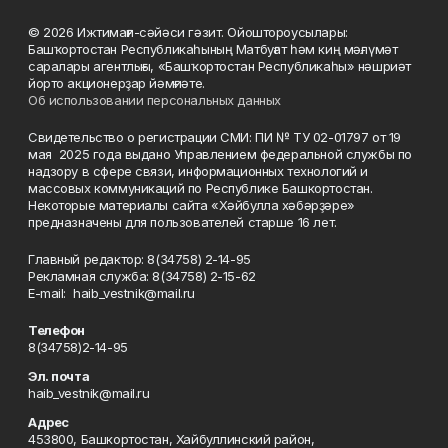
© 2026 Ижтимағи-сәйәси гәзит. Ойоштороусылары:
Башҡортостан Республикаһының Матбуғат һәм киң мәғлүмәт
саралары агентлығы, «Башҡортостан Республикаһы» нәшриәт
йорто акционерҙар йәмғиәте.
Об использовании персональных данных
Свидетельство о регистрации СМИ: ПИ № ТУ 02-01797 от 19
мая 2025 года выдано Управлением федеральной службы по
надзору в сфере связи, информационных технологий и
массовых коммуникаций по Республике Башкортостан.
Некоторые материалы сайта «Хәйбулла хәбәрҙәре»
предназначены для пользователей старше 16 лет.
Главный редактор: 8(34758) 2-14-95
Рекламная служба: 8(34758) 2-15-62
Е-mаil: haib_vestnik@mail.ru
Телефон
8(34758)2-14-95
Эл. почта
haib_vestnik@mail.ru
Адрес
453800, Башкортостан, Хайбуллинский район,