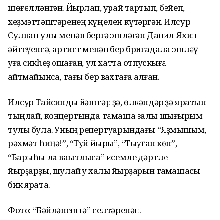
шөғөлләнгән. Йырлап, ҡурай тартып, бейеп,
хеҙмәттәштәренең күңелен күтәргән. Илсур
Сулпан улы менән бергә эшләгән Данил Яхин
әйтеүенсә, артист менән бер бригадала эшләү
уға сикһеҙ оҡшаған, ул хатта отпускыға
ҡайтмайынса, тағы бер вахтаға ҡалған.
Илсур Тайсинды йәштәр ҙә, өлкәндәр ҙә яратып
тыңлай, концертында тамаша залы шығырым
тулы була. Уның репертуарындағы “Яҙмышым,
рәхмәт һиңә!”, “Туй йыры”, “Тыуған көн”,
“Барыһы ла ваҡытлыса” исемле дәртле
йырҙарҙы, шулай уҡ халыҡ йырҙарын тамашасы
бик ярата.
Фото: “Бәйләнештә” селтәренән.