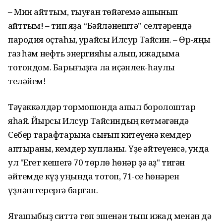
– Мин ҡайттым, тыуған төйәгемә ашҡынып
ҡайттым! – тип яҙа “Бәйләнештә” селтәрендә
пародия оҫтаһы, ҡурайсы Илсур Тайсин. – Өр-яңы
газ һәм нефть энергияһы алып, ижадыма
тотондом. Барығыҙға ла иҫәнлек-һаулыҡ
теләйем!
Тәүәккәлдәр тормошонда ҡапыл боролоштар
яһай. Йырсы Илсур Тайсиндың көтмәгәндә
Себер тарафтарына сығып китеүенә кемдер
аптыраны, кемдер хупланы. Үҙе әйтеүенсә, унда
ул "Егет кешегә 70 төрлө һөнәр ҙә аҙ" тигән
әйтемде күҙ уңында тотоп, 71-се һөнәрен
үҙләштерергә барған.
Яҡташыбыҙ ситтә төп эшенән тыш ижад менән дә