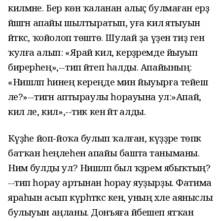
килмәне. Бер көн ҡаланан алыҫ булмаған ерҙә
йәшәгән апайы шылтыратып, уға килә ятыуын
әйткәс, ҡойолоп төштө. Шулай ҙа үҙен тиҙ генә
ҡулға алып: «Ярай кил, керҙәремде йыуып
бирерһең»,--тип әйтеп һалды. Апайының:
«Нишләп һинең кереңде мин йыуырға тейеш
әле?»--тигән аптыраулы һорауына ул:»Апай,
кил әле, кил»,--тик кенә әйтә алды.
Кәүҙәһе йоп-йоҡа булып ҡалған, күҙҙәре төпкә
батҡан һеңлеһен апайы башта таныманы.
Нимә булды ул? Нишләп был ҡәҙәрем ябыҡтың?
--тип һорау артынан һорау яуҙырҙы. Фатима
яраһын асып күрһәткәс кенә, уның хәле аяныслы
булыуын аңланы. Донъяға йәбешеп ятҡан