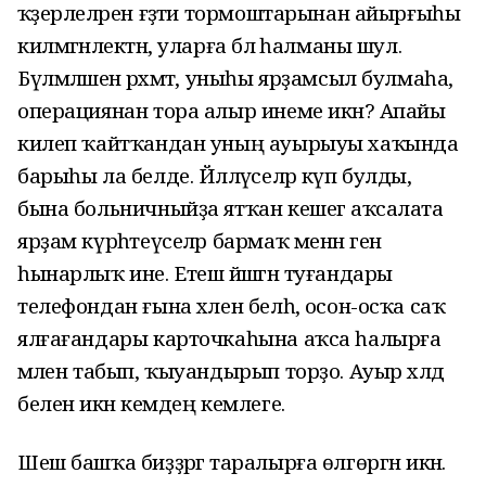
ҡәҙерлеләрен ғәҙәти тормоштарынан айырғыһы
килмәгәнлектән, уларға бәлә һалманы шул.
Бүлмәләшенә рәхмәт, уныһы ярҙамсыл булмаһа,
операциянан тора алыр инеме икән? Апайы
килеп ҡайтҡандан уның ауырыуы хаҡында
барыһы ла белде. Йәлләүселәр күп булды, ә
бына больничныйҙа ятҡан кешегә аҡсалата
ярҙам күрһәтеүселәр бармаҡ менән генә
һынарлыҡ ине. Етеш йәшәгән туғандары
телефондан ғына хәлен белһә, осон-осҡа саҡ
ялғағандары карточкаһына аҡса һалырға
әмәлен табып, ҡыуандырып торҙо. Ауыр хәлдә
беленә икән кемдең кемлеге.
Шеш башҡа биҙҙәргә таралырға өлгөргән икән.