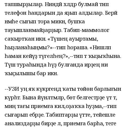
тапшырҙылар. Ниндәй хәлдәр булмай тип
телефон һандарын да яҙып алдылар. Берәй
нәмәһе сығып тора микән, бушҡа
тауышланмайҙарҙыр. Табип-маммолог
саҡыртҡан икән. «Түшең ауыртамы,
һыҙланаһыңмы?»--тип һораша. «Нишләп
һаман кейәүҙә түгелһең?»,--тип тә ҡыҙыҡһына.
Түш тураһында һүҙ булғанда ирҙең ни
ҡыҫылышы бар икән.
--УЗИ уң яҡ күкрәгеңдә ҡаты төйөн барлығын
күрһәтә. Бына йүнәлтмәләр, бөтә белгестәрҙе үт тә,
миңә тағы приемға кил,оҙаҡҡа һуҙма,--тип
сығарып ебәрҙе. Табиптарҙы үтте, тейешле
анализдарҙы бирҙе лә, приемға барһа, теге