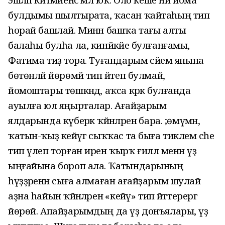
булдымы шылтырата, ҡасан ҡайтаһың тип
һорай башлай. Минән башҡа тағы алты
балаһы булһа ла, кинйәкәйе булғанғамы,
Фатима тиҙә тора. Туғандарым әсәйем янына
бөтөнләй йөрөмәй тип әйтеп булмай,
йомоштары төшкәндә, аҡса кәрәк булғанда
ауылға юл яңырталар. Ағайҙарым
ялдарында күберәк ҡәйнәләренә бара. ;өмүмән,
ҡатын-ҡыҙ кейәүгә сыҡҡас та быға тиклем әсәһе
тип үлеп торған ирен ҡырҡ ғиллә менән үҙ
ыңғайына бороп ала. Ҡатындарының
һүҙҙәренән сыға алмаған ағайҙарым шулай
аҙна һайын ҡәйнәләренә «кейәү» тип әйттерергә
йөрөй. Апайҙарымдың да үҙ донъялары, үҙ