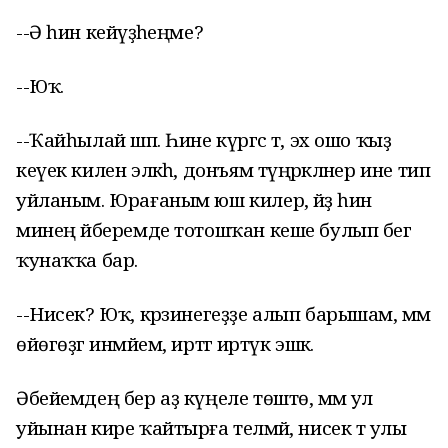
--Ә һин кейәүҙәһеңме?
--Юҡ.
--Ҡайһылай шәп. Һине күргәс тә, эх ошо ҡыҙ
кеүек килен эләкһә, донъям түңәрәкләнер ине тип
уйланым. Юрағаным юш килер, әйҙә һин
минең әйберемде тотошҡан кеше булып бегә
ҡунаҡҡа бар.
--Нисек? Юҡ, кәрзинегеҙҙе алып барышам, әммә
өйөгөҙгә инмәйем, иртәгә иртүк эшкә.
Әбейемдең бер аҙ күңеле төштө, әммә ул
уйынан кире ҡайтырға теләмәй, нисек тә улы