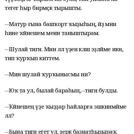
тегегә һыр бирмәҫкә тырышты.
--Матур ғына башҡорт ҡыҙыһың, әйҙә мин
һине ҡәйнешем менән таныштырам.
--Шулай тигән. Мин әллә үҙенә кәләш эҙләйме икән,
тип ҡурҡып киттем.
--Мин шулай ҡурҡынысмы ни?
--Юҡ та ул, былай бараһың,--тигән булды.
--Ҡәйнешең үҙе ҡыҙҙар һайларға эшкинмәйме
әллә?
--Бына тигән егет ул. әҙерәк баҙнатһыҙыраҡ.