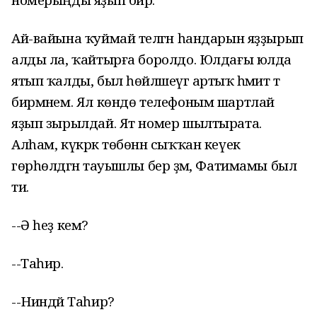
Ай-вайына ҡуймай теләгән һандарын яҙҙырып
алды ла, ҡайтырға боролдо. Юлдағы юлда
ятып ҡалды, был һөйләшеүгә артыҡ әһәмиәт тә
бирмәнем. Ял көндө телефоным шартлай
яҙып зырылдай. Ят номер шылтырата.
Алһам, күкрәк төбөнән сыҡҡан кеүек
гөрһөлдәгән тауышлы бер әҙәм, Фатимамы был
ти.
--Ә һеҙ кем?
--Таһир.
--Ниндәй Таһир?