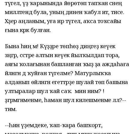
түгел, үҙ ҡарынында йөрөтөп тапҡан әсәнең
милләтендә була, уның динен ҡабул итә, тисе.
Хәҙер аңланым, уға ир түгел, аҡса тоҡсайы
ғына кәрәк булған.
Бына һиңә мә! Күҙҙәре төпһөҙ диңгеҙ кеүек
зәңгәр, сәстәре алтын кеүек йылҡылдап тора,
аяғы ҡолағынан башланған ҡыҙ ҙа аждаһаға
әйләнгән дә ҡуйған түгелме? Матурлыҡҡа
алданып өйләнгән егеттәрҙе шулай төп башына
ултыралар шул ҡай саҡ. ә мин нимә? !
ҙгәрмәгәнменме, һаман шул килешменме әллә?--
тим.
--Һин үҙемдеке, ҡап-ҡара башҡорт,
мосолманка, родная,--тип мине ҡосағына