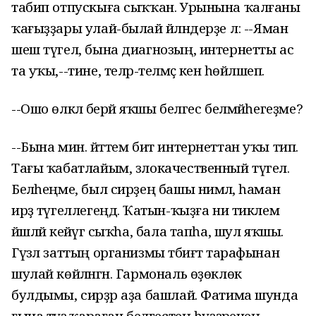
табип отпускыға сыҡҡан. Урынына ҡалғаны
ҡағыҙҙары улай-былай әйләндерҙе лә: --Яман
шеш түгел, бына диагнозың, интернетты ас
та уҡы,--тине, теләр-теләмәҫ кенә һөйләшеп.
--Ошо өлкәлә берәй яҡшы белгес белмәйһегеҙме?
--Бына мин. әйттем бит интернеттан уҡы тип.
Тағы ҡабатлайым, злокачественный түгел.
Беләһеңме, был сирҙең башы нимәлә, һаман
ирҙә түгеллегеңдә. Ҡатын-ҡыҙға ни тиклем
йәшләй кейәүгә сыҡһа, бала тапһа, шул яҡшы.
Гүзәл заттың организмы тәбиғәт тарафынан
шулай көйләнгән. Гармональ өҙөклөк
булдымы, сирҙәр аҙа башлай. Фатима шунда
ғына тәүҙә ҡараған белгестең һүҙҙәренең