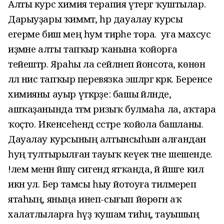
Алты курс химия терапия үтергә ҡуштылар.
Дарыуҙары ҡиммәт, һәр дауалау курсы
егерме биш мең һум тирәһе тора. ә уға махсус
иҙмәне алты тапҡыр ҡанына ҡойорға
тейештәр. Яраһы ла сейләнеп йонсота, көнөнә
әллә нисә тапҡыр перевязка эшләргә кәрәк. Беренсе
химияны ауыр үткәрҙе: башы әйләнде,
ашҡаҙанында тәғәм ризыҡ булмаһа ла, аҡтара
ҡоҫто. Икенсеһендә сәстәре ҡойола башланы.
Дауалау курсының алтынсыһын алғандан
һуң тултырылған тауыҡ кеүек тәне шешенде.
!лем менән йәшәү сигендә ятҡанда, әй йәшәге килә
икән ул. Бер тамсы һыу йотоуға тилмереп
ятаһың, яныңа инеп-сығып йөрөгән аҡ
халатлыларға һүҙ ҡушам тиһәң, тауышың