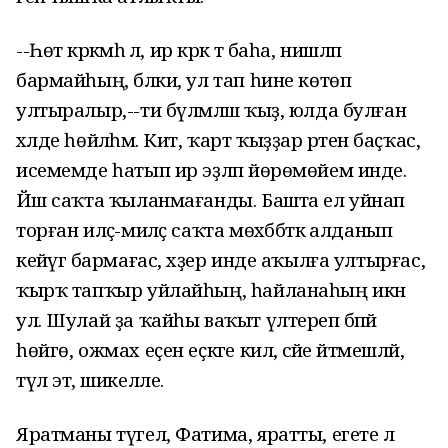
--Һөт кәрәкмәһә лә, ир кәрәк тә баһа, нишләп
бармайһың, бәлки, ул тап һине көтөп
ултыралыр,--ти бүлмәләш ҡыҙ, юлда булған
хәлде һөйләһәм. Кит, ҡарт ҡыҙҙар рәтенә баҫҡас,
исемемде һатып ир эҙләп йөрөмөйем инде.
Йәш саҡта ҡыланмағанды. Башта ел уйнап
торған иләҫ-миләҫ саҡта мөхәббәткә алданып
кейәүгә бармағас, хәҙер инде аҡылға ултырғас,
ҡырҡ тапҡыр уйлайһың, һайланаһың икән
ул. Шулай ҙа ҡайһы ваҡыт үлтереп бәпәй
һөйгө, ожмах еҫен еҫкәге килә, әсәйе әйтмешләй,
түл этә, шикелле.
Яратманы түгел, Фатима, яратты, егете лә