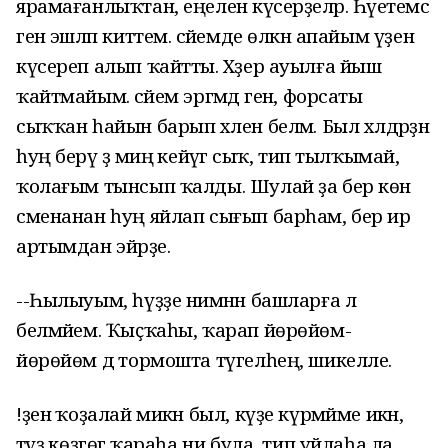
ярамағанлыҡтан, еңеленә күсерҙеләр. Һәүетемсә
генә эшләп киттем. әсәйемде өлкән апайым үҙенә
күсереп алып ҡайтты. Хәҙер ауылға йыш
ҡайтмайым. әсәйем эргәмдә генә, форсаты
сыҡҡан һайын барып хәлен беләм. Был хәлдәрҙән
һуң берәү ҙә миңә кейәүгә сыҡ, тип тылҡымай,
ҡолағым тынсып ҡалды. Шулай ҙа бер көн
сменанан һуң яйлап сығып барһам, бер ир
артымдан эйәрҙе.
--Һылыуым, һүҙҙе нимәнән башларға лә
белмәйем. Ҡыҫҡаһы, ҡарап йөрөйөм-
йөрөйөм дә тормошта түгелһең, шикелле.
!ҙенә ҡоҙалай микән был, күҙе күрмәйме икән,
тәүҙә көҙгөгә ҡараһа ни була, тип уйлаһа ла