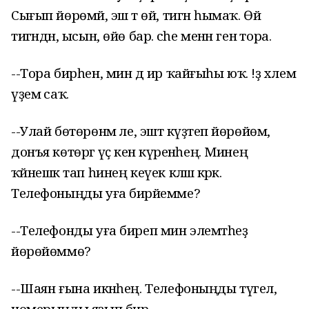
Сығып йөрөмәй, эш тә өй, тигән һымаҡ. Өй
тигәндән, ысын, өйө бар. әсәһе менән генә тора.
--Тора бирһен, мин дә ир ҡайғыһы юҡ. !ҙ хәлем
үҙемә саҡ.
--Улай бөтөрөнмә әле, эштә күҙәтеп йөрөйөм,
донъя көтөргә әүәҫ кенә күренәһең. Минең
ҡәйнешкә тап һинең кеүек кәләш кәрәк.
Телефоныңды уға бирәйемме?
--Телефонды уға биреп мин элемтәһеҙ
йөрөйөммө?
--Шаян ғына икәнһең. Телефоныңды түгел,
номерыңды яҙып бир.