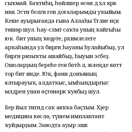
сыҡмай. Баҡтиһәң, һөйләшер өсөн дә хәл кәрәк
икән. Эстән белгән генә доғаларымды уҡыйым.
Кеше ауырығанда ғына Аллаһы Тәғәләне иҫкә
төшөрә шул. Һау-сәләмәт саҡта уның ҡайғыһы
юҡ. ә бит уның ҡөҙрәте, рәхимлелеге
арҡаһында ул биргән һауаны һулайыбыҙ, ул
биргән ризыҡты ашайбыҙ, һыуын эсәбеҙ.
Ошоларҙың береһе генә бөтһә лә, әжәлеңде көттә
тор бит инде. Юҡ, фани донъяның
ялтырауыҡ, алдатҡыс, ымһындырғыс
мәлдәрен унан өҫтөнөрәк ҡуябыҙ шул.
Бер йыл тигәндә саҡ аяҡҡа баҫтым. Хәҙер
медицина көслө, түшемә имплантант
ҡуйҙырҙым. Заводта ауыр эшкә