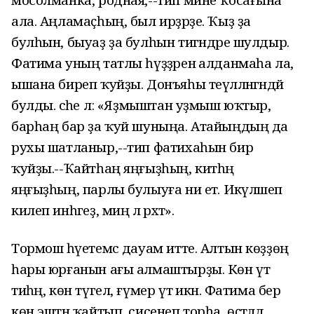
ала. Аңламаҫһың, был ирҙәрҙе. Ҡыҙ ҙа
булһын, быуаҙ ҙа булһын тигәндәре шулдыр.
Фатима уның татлы һүҙҙәренә алданмаһа ла,
ышана биреп ҡуйҙы. Донъяһы теүәлләнгәндәй
булды. әсәһе лә: «Яҙмыштан уҙмыш юҡтыр,
барһаң бар ҙа ҡуй шуныңа. Атайыңдың да
рухы шатланыр,--тип фатихаһын бирә
ҡуйҙы.--Ҡайтһаң яңғыҙһың, китһәң
яңғыҙһың, парлы булыуға ни етә. Икәүләшеп
килеп инһәгеҙ, миңә лә рәхәт».
Тормош һәүетемсә дауам итте. Алтын көҙҙөң
һары юрғанын ағы алмаштырҙы. Көн үтә
тиһәң, көн түгел, ғүмер үтә икән. Фатима бер
көн эштән ҡайтып, сисенеп торһа, өҫтәлдә