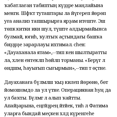
ҡабатлаған табиптың күҙҙәре маңлайына
менгән. Шәфҡәт туташтары ла йүгереп йөрөп
уға анализ тапшырырға ярҙам итеште. Эш
төпкә киткән икән шул, түште алдырмайынса
булмай, юғиһә, ҡултыҡ аҫтындағы башҡа
биҙҙәрҙе зарарлауы ихтимал. әсәһенә:
«Дауаханала ятам»,--тип кенә шылтыратты
ла, хәлен ентекләп һөйләп торманы. «Берәүгә лә
өндәшмә, һауығып сығырмын»,--тип тә өҫтәне.
Дауаханаға бүлмәләш ҡыҙ килеп йөрөнө, бөтә
йомошомдо ла ул үтәне. Операциянан һуң да
ул баҡты. Бүлмәгә лә алып ҡайтты.
Апайҙарына, еңгәйҙәреңә әйтәйек, тиһә лә Фатима
уларға бындай меҫкен хәлдә күренгеһе