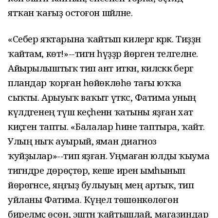
ятҡан ҡағыҙ остоғон шәйләне.
«Себер яҡтарына ҡайтып килергә кәрәк. Тиҙҙән
ҡайтам, көт!»--тигән һүҙҙәр йөрәген телгеләне.
Айырылыштыҡ тип ант иткән, киләсәккә бергә
пландар ҡорған һөйөклөһө тағы юҡҡа
сыҡты. Арыуыҡ ваҡыт үткәс, Фатима уның
күлдәгенең түш кеҫәһенән ҡатыны яҙған хат
киҫәген тапты. «Балалар һине таптыра, ҡайт.
Улың ныҡ ауырый, яман диагноз
ҡуйҙылар»--тип яҙған. Уңмаған юлды ҡыума
тигәндәре дөрөҫтөр, кеше иренә ымһынып
йөрөгәнсе, яңғыҙ булыуың мең артыҡ, тип
уйланы Фатима. Күңел төшөнкөлөгөнә
бирелмәҫ өсөн, эштән ҡайтышлай, магазиндар