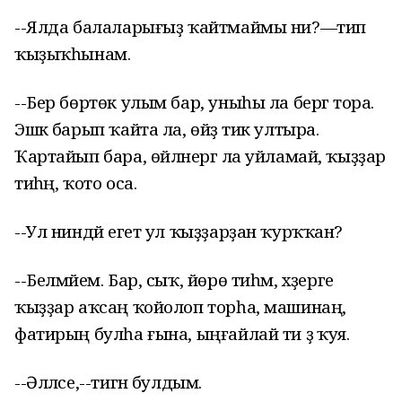
--Ялда балаларығыҙ ҡайтмаймы ни?—тип
ҡыҙыҡһынам.
--Бер бөртөк улым бар, уныһы ла бергә тора.
Эшкә барып ҡайта ла, өйҙә тик ултыра.
Ҡартайып бара, өйләнергә ла уйламай, ҡыҙҙар
тиһәң, ҡото оса.
--Ул ниндәй егет ул ҡыҙҙарҙан ҡурҡҡан?
--Белмәйем. Бар, сыҡ, йөрө тиһәм, хәҙерге
ҡыҙҙар аҡсаң ҡойолоп торһа, машинаң,
фатирың булһа ғына, ыңғайлай ти ҙә ҡуя.
--Әлләсе,--тигән булдым.