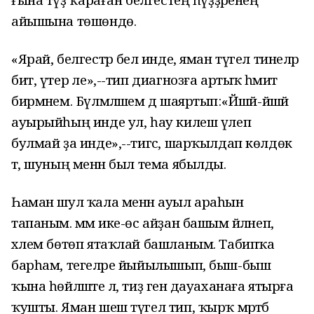
айышына төшөндө.
«Ярай, белгестәр белә инде, яман түгел тинеләр
бит, үтер әле»,--тип диагнозға артыҡ әһәмиәт
бирмәнем. Бүлмәләшем дә шаяртып:«Йәшәй-йәшәй
ауырыйһың инде ул, һау килеш үлеп
булмай ҙа инде»,--тигәс, шарҡылдап көлдөк
тә, шуның менән был тема ябылды.
Һаман шул ҡала менән ауыл араһын
тапаным. әммә ике-өс айҙан башым әйләнеп,
хәлем бөтөп ятаҡлай башланым. Табипҡа
барһам, тегеләре йыйылышып, быш-быш
ҡына һөйләште лә, тиҙ генә дауаханаға ятырға
ҡушты. Яман шеш түгел тип, ҡырҡ мәртәбә