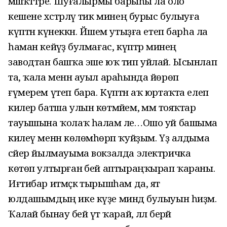
мәшәҡәттәре. Шуғалырмы барыһы ла оло
кешене хәстәрләү тик минең бурыс булыуға
күптән күнеккән. Йәшем утыҙға етеп барһа ла
һаман кейәүҙә булмағас, күптәр минең
заводтан башҡа эше юҡ тип уйлай. Ысынлап
та, ҡала менән ауыл араһында йөрөп
ғүмерем үтеп бара. Күптән аҡ юртаҡта елеп
килер батша улын көтмәйем, әммә тояҡтар
тауышына ҡолаҡ һалам әле…Ошо уй башыма
килеү менән көлөмһөрәп ҡуйҙым. Үҙ алдыма
сәйер йылмауыма вокзалда электричка
көтөп ултырған әбей аптыраңҡырап ҡараны.
Иғтибар итмәҫкә тырышһам да, ят
юлдашымдың ике күҙе миндә булыуын һиҙәм.
Ҡалай бынау әбей үтә ҡарай, әллә берәй