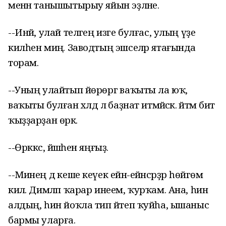
менән танышытырыу яйын эҙләне.
--Инәй, улай теләгең изге булғас, улың үҙе
килһен миңә. Заводтың эшселәр ятағында
торам.
--Уның улайтып йөрөргә ваҡыты ла юҡ,
ваҡыты булған хәлдә лә баҙнат итмәйәсәк. әйтәм бит
ҡыҙҙарҙан өркә.
--Өрккәс, йәшәһен яңғыҙ.
--Минең дә кеше кеүек ейән-ейәнсәрҙәр һөйгөм
килә. Димләп ҡарар инеем, ҡурҡам. Ана, һин
алдың, һин йоҡла тип әйтеп ҡуйһа, ышаныс
бармы уларға.