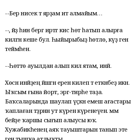
--Бер нисек тә ярҙам итә алмайым…
--әәә, әйҙә һин бергә иртәгә кис һөт һатып алырға
килгән кеше бул. Һыйырыбыҙ һөтлө, күҙ генә
теймәһен.
--Һөттө ауылдан алып килә ятам, инәй.
Хөснә инәйҙең йәшәгән еренә килеп тә еткәнбеҙ икән.
Ыҡсым ғына йорт, эргә-тирәһе таҙа.
Баҡсаларында шаулап үҫкән емеш ағастары
ҡаплаған тәҙрәнән ут күренә күренеүен. әммә
әбейҙе ҡаршы сығып алыусы юҡ.
Хужабикәһенең аяҡ тауыштарын танып эте
генә тышҡа атлыҡты.