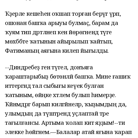
Ҡәҙерле кешеһенә оҡшап торған берәүгә әүрәп,
ошонан башҡа арыуы булмаҫ, барам да
ҡуям тип дәртләнеп кенә йөрөгәнендә тәүге
мөхәббәте ҡатынын айырылып ҡайтып,
Фатиманың аяғына килеп йығылды.
--Диндәребеҙ генә түгел, донъяға
ҡараштарыбыҙ бөтөнләй башҡа. Мине ғашиҡ
иттергәндә тал сыбығы кеүек булған
ҡатыным, өйәңке хәтлем булып һимерҙе.
Ҡәйнәмдәргә барып килгәйнеләр, ҡыҙымдың да,
улымдың да түштәрендә уҫлаптай тәре
тағылғансы. Артыма ҡолап китә яҙҙым!--ти
элекке һөйгәнем.—Балалар атай яғына ҡарап