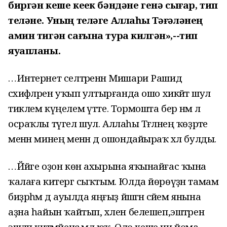
биргән кеше кеүек бәндәне генә сығар, тип
теләне. Уның теләге Аллаһы Тәғәләнең
амин тигән сағына тура килгән»,--тип
яуапланы.
…Интернет селтәренән Мишари Рашид
сәхифәләрен уҡып ултырғанда ошо хикәйәт шул
тиклем күңелемә үтте. Тормошта бер нәмә лә
осраҡлы түгел шул. Аллаһы Тәғәләнең ҡөҙрәте
менән минең менән дә ошондайыраҡ хәл булды.
…Йәйге оҙон көн ахырына яҡынайғас ҡына
ҡалаға китергә сыҡтым. Юлда йөрөүҙән тамам
биҙрәһәм дә ауылда яңғыҙ йәшәгән әсәйем янына
аҙна һайын ҡайтып, хәлен белешеп,эштәрен
эшләп китмәйенсә әмәл юҡ. Оло кеше ни йома