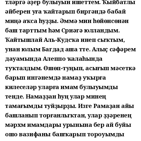
түләргә әҙер булыуын ишеттем. Ҡыйбатлы
әйберен уға ҡайтарып биргәндә бабай
миңә аҡса һуҙҙы. Әммә мин һөйөнсөнән
баш тарттым һәм Сүриәгә юлландым.
Ҡайтышлай Аль-Кудсҡа инеп сыҡтым,
унан юлым Багдад аша үтте. Алыҫ сәфәрем
дауамында Алеппо ҡалаһында
туҡталдым. Өшөп-туңып, асығып мәсеткә
барып ингәнемдә намаҙ уҡырға
килеүселәр уларға имам булыуымды
үтенде. Намаҙҙан һуң улар минең
тамағымды туйҙырҙы. Изге Рамаҙан айы
башланып торғанлыҡтан, улар үҙҙәренең
мәрхүм имамдары урынына бер ай буйы
ошо вазифаны башҡарып тороуымды