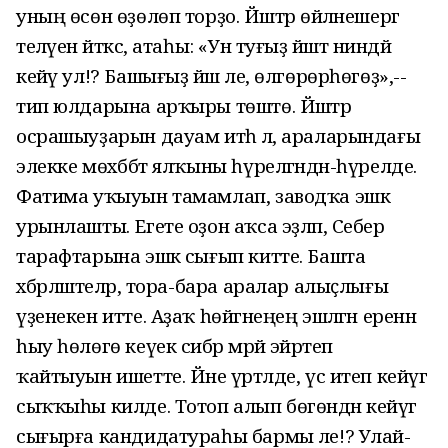
уның өсөн өҙөлөп торҙо. Йәштәр өйләнешергә
теләүен әйткәс, атаһы: «Ун туғыҙ йәштә ниндәй
кейәү ул!? Башығыҙ йәш әле, өлгөрөрһөгөҙ»,--
тип юлдарына арҡыры төштө. Йәштәр
осрашыуҙарын дауам итһә лә, араларындағы
элекке мөхәббәт ялҡыны һүрелгәндән-һүрелде.
Фатима уҡыуын тамамлап, заводҡа эшкә
урынлашты. Егете оҙон аҡса эҙләп, Себер
тарафтарына эшкә сығып китте. Башта
хәбәрләштеләр, тора-бара аралар алыҫлығы
үҙенекен итте. Аҙаҡ һөйгәнеңең эшләгән еренән
һыу һөлөгө кеүек сибәр мәрйә эйәртеп
ҡайтыуын ишетте. Йәне үртәлде, үс итеп кейәүгә
сыҡҡыһы килде. Тотоп алып бөгөндән кейәүгә
сығырға кандидатураһы бармы әле!? Улай-