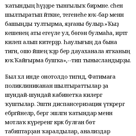
ҡатындың һүҙҙәре тынғылыҡ бирмәне. әсәһенә
шылтыратып әйткәне, тегенеһе юҡ-бар менән
башыңды тултырма, яҙғаны булыр.»Ҡыҙ
кешенең аты егеүле ул, бөгөн булмаһа, иртәгә
килеп алып китерҙәр. Һаулығың да бына
тигән, ошо йәшеңә ҡәҙәр бер дауаханала ятҡаның
юҡ.Ҡайғырма бушҡа»,--тип тынысландырҙы.
Был хәл инде онотолдо тигәндә, Фатимаға
поликлиниканан шылтыраттылар ҙа
шундай-шундай кабинетҡа килергә
ҡуштылар. Эштән диспансеризация үткәрергә
ебәргәйнеләр, бергә эшләгән ҡатындар менән
мотлаҡ күреренгә кәрәк булған бөтә
табиптарҙан ҡаралдылар, анализдар