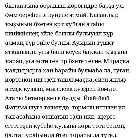
былай ғына осрашып йөрөгәндәре барҙа ул.
Әммә береһенә лә күңеле ятмай. Ҡасандыр
ҡыҙының бәхетенә кәртә ҡуйған атаһы
кинйәкәйенең эйәле-башлы булыуын күрә
алмай, гүр эйәһе булды. Ауырып түшәктә
ятҡанында уны бала кеүек баҡҡан ҡыҙына
ҡарап, уға эстән генә ир бәхете теләне. Мираҫҡа
ҡалдырырға хан һарайы булмаһа ла, туған
йортоноң нигеҙен ташламаҫҡа, әсәйен яңғыҙ
итмәҫкә ҡушып, мәңгелеккә күҙҙәрен йомдо.
Атаһы бөтмөр кеше булды. Йәшәй-йәшәй
Фатима шуға төшөндө: тормош иптәшен ул
тап атаһына оҡшатып эҙләй икән. ә хәҙерге
егеттәрҙең күбеһе ҡулына көрәк тота белмәй,
балта тураһында әйтеп тораһы ла түгел.