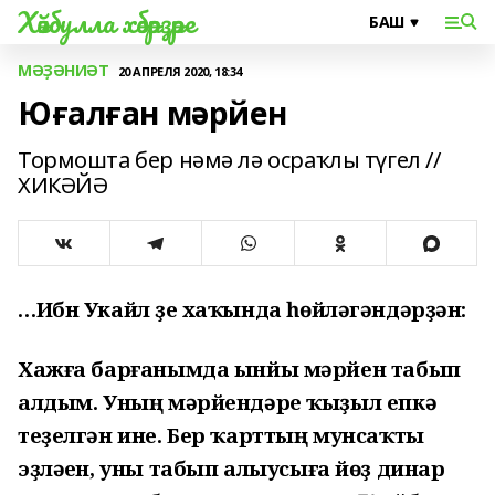
Хәйбулла хәбәрҙәре
МӘҘӘНИӘТ
20 АПРЕЛЯ 2020, 18:34
Юғалған мәрйен
Тормошта бер нәмә лә осраҡлы түгел //
ХИКӘЙӘ
…Ибн Укайл үҙе хаҡында һөйләгәндәрҙән
:
Хажға барғанымда ынйы мәрйен табып
алдым. Уның мәрйендәре ҡыҙыл епкә
теҙелгән ине. Бер ҡарттың мунсаҡты
эҙләүен, уны табып алыусыға йөҙ динар