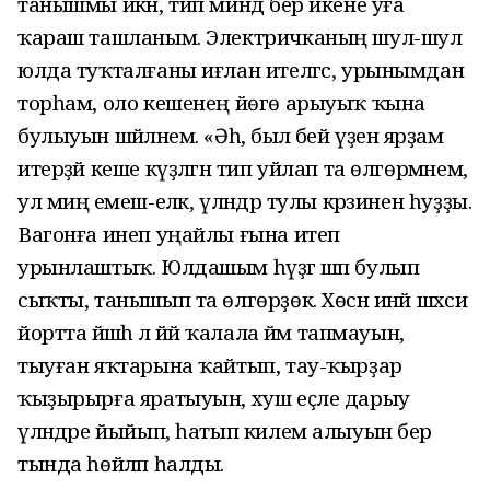
танышмы икән, тип миндә бер икене уға
ҡараш ташланым. Электричканың шул-шул
юлда туҡталғаны иғлан ителгәс, урынымдан
торһам, оло кешенең йөгө арыуыҡ ҡына
булыуын шәйләнем. «Әһә, был әбей үҙенә ярҙам
итерҙәй кеше күҙләгән тип уйлап та өлгөрмәнем,
ул миңә емеш-еләк, үләндәр тулы кәрзинен һуҙҙы.
Вагонға инеп уңайлы ғына итеп
урынлаштыҡ. Юлдашым һүҙгә шәп булып
сыҡты, танышып та өлгөрҙөк. Хөснә инәй шәхси
йортта йәшәһә лә йәй ҡалала йәм тапмауын,
тыуған яҡтарына ҡайтып, тау-ҡырҙар
ҡыҙырырға яратыуын, хуш еҫле дарыу
үләндәре йыйып, һатып килем алыуын бер
тында һөйләп һалды.