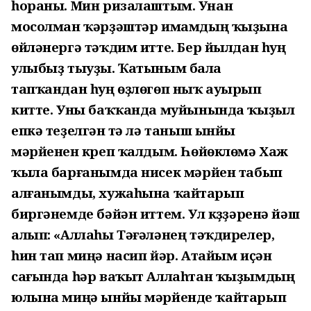
һораны. Мин ризалаштым. Унан
мосолман ҡәрҙәштәр имамдың ҡыҙына
өйләнергә тәҡдим итте. Бер йылдан һуң
улыбыҙ тыуҙы. Ҡатыным бала
тапҡандан һуң өҙлөгөп ныҡ ауырып
китте. Уны баҡҡанда муйынында ҡыҙыл
епкә теҙелгән үтә лә таныш ынйы
мәрйенен күреп ҡалдым. Һөйөклөмә Хаж
ҡыла барғанымда нисек мәрйен табып
алғанымды, хужаһына ҡайтарып
биргәнемде бәйән иттем. Ул күҙҙәренә йәш
алып: «Аллаһы Тәғәләнең тәҡдирелер,
һин тап миңә насип йәр. Атайым иҫән
сағында һәр ваҡыт Аллаһтан ҡыҙымдың
юлына миңә ынйы мәрйенде ҡайтарып