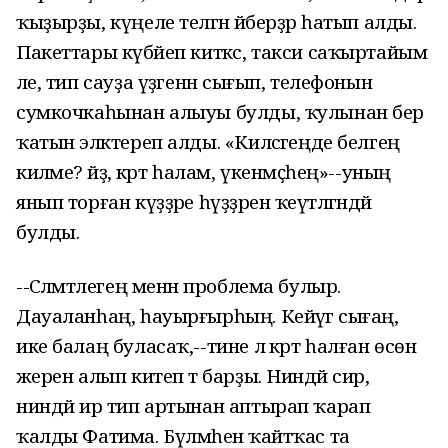
ҡыҙырҙы, күңеле теләгән әйберҙәр һатып алды.
Пакеттары күбәйеп киткәс, такси саҡыртайым
әле, тип сауҙа үҙәгенән сығып, телефонын
сумкочкаһынан алыуы булды, ҡулынан бер
ҡатын эләктереп алды. «Киләсәгеңде белгең
киләме? әйҙә, кәрт һалам, үкенмәҫһең»--уның
янып торған күҙҙәре һүҙҙәрен ҡеүәтләгәндәй
булды.
--Сәләмәтлегең менән проблема булыр.
Дауаланһаң, һауырғырһың. Кейәүгә сығаң,
ике балаң буласаҡ,--тине лә кәрт һалған өсөн
әжерен алып китеп тә барҙы. Ниндәй сир,
ниндәй ир тип артынан аптырап ҡарап
ҡалды Фатима. Бүлмәһенә ҡайтҡас та