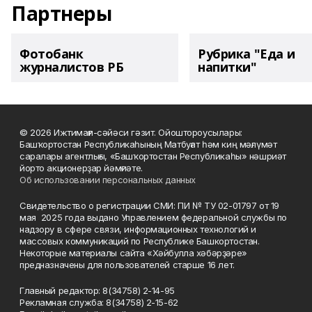
Партнеры
Фотобанк
Рубрика "Еда и
журналистов РБ
напитки"
© 2026 Ижтимағи-сәйәси гәзит. Ойоштороусылары:
Башҡортостан Республикаһының Матбуғат һәм киң мәғлүмәт
саралары агентлығы, «Башҡортостан Республикаһы» нәшриәт
йорто акционерҙар йәмғиәте.
Об использовании персональных данных
Свидетельство о регистрации СМИ: ПИ № ТУ 02-01797 от 19
мая 2025 года выдано Управлением федеральной службы по
надзору в сфере связи, информационных технологий и
массовых коммуникаций по Республике Башкортостан.
Некоторые материалы сайта «Хәйбулла хәбәрҙәре»
предназначены для пользователей старше 16 лет.
Главный редактор: 8(34758) 2-14-95
Рекламная служба: 8(34758) 2-15-62