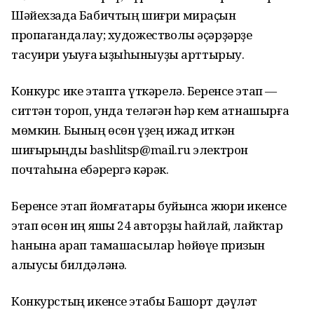
Шәйехзада Бабичтың шиғри мираҫын
пропагандалау; художестволы әҫәрҙәрҙе
тасуири уҡыуға ҡыҙыҡһыныуҙы арттырыу.
Конкурс ике этапта үткәрелә. Беренсе этап —
ситтән тороп, унда теләгән һәр кем ҡатнашырға
мөмкин. Бының өсөн үҙең ижад иткән
шиғырыңды bashlitsp@mail.ru электрон
почтаһына ебәрергә кәрәк.
Беренсе этап йомғаҡтары буйынса жюри икенсе
этап өсөн иң яҡшы 24 авторҙы һайлай, лайктар
һанына ҡарап тамашасылар һөйөүе призын
алыусы билдәләнә.
Конкурстың икенсе этабы Башҡорт дәүләт