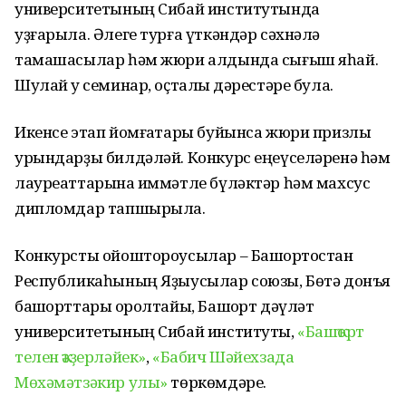
университетының Сибай институтында
уҙғарыла. Әлеге турға үткәндәр сәхнәлә
тамашасылар һәм жюри алдында сығыш яһай.
Шулай уҡ семинар, оҫталыҡ дәрестәре була.
Икенсе этап йомғаҡтары буйынса жюри призлы
урындарҙы билдәләй. Конкурс еңеүселәренә һәм
лауреаттарына ҡиммәтле бүләктәр һәм махсус
дипломдар тапшырыла.
Конкурсты ойоштороусылар – Башҡортостан
Республикаһының Яҙыусылар союзы, Бөтә донъя
башҡорттары ҡоролтайы, Башҡорт дәүләт
университетының Сибай институты,
«Башҡорт
телен ҡәҙерләйек»
,
«Бабич Шәйехзада
Мөхәмәтзәкир улы»
төркөмдәре.