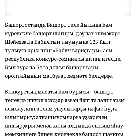
Башҡортостанда Башҡорт теле йылына һәм
күренекле башҡорт шағиры, дәүләт эшмәкәре
Шәйехзада Бабичтың тыуыуына 125 йыл
тулыуға арналған «Бабич вариҫтары» асыҡ
республика конкурс-семинары иғлан ителде.
Был турала Бөтә донъя башҡорттары
ҡоролтайының матбуғат хеҙмәте белдерҙе.
Конкурстың маҡсаты һәм бурысы – башҡорт
телендә шиғри әҫәрҙәр яҙған йәш таланттарҙы
асыҡлау; киң ҡатлам уҡыусыларҙы нәфис һүҙгә
ылыҡтырыу; ҡатнашыусыларға үҙҙәренең
шиғырҙары менән халыҡ алдында сығыш яһау
мөмкинлеге биреү; күренекле башҡорт шағиры