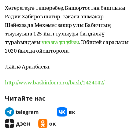
Хәтерегеҙгә төшөрәбеҙ, Башҡортостан башлығы
Радий Хәбиров шағир, сәйәси эшмәкәр
Шәйехзада Мөхәмәтзәкир улы Бабичтың
тыуыуына 125 йыл тулыуҙы билдәләү
тураһындағы
указға ҡул ҡуйҙы
. Юбилей саралары
2020 йылда ойошторола.
Ләйлә Аралбаева.
http://www.bashinform.ru/bash/1424042/
Читайте нас