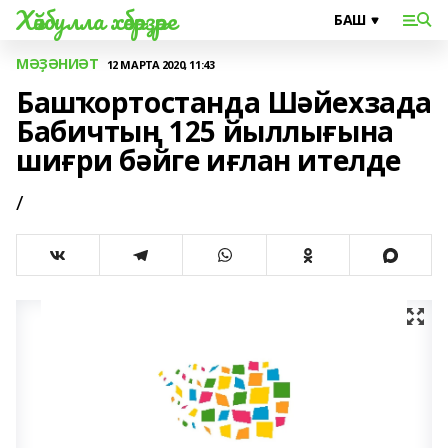
Хәйбулла хәбәрҙәре
МӘҘӘНИӘТ
12 МАРТА 2020, 11:43
Башҡортостанда Шәйехзада
Бабичтың 125 йыллығына
шиғри бәйге иғлан ителде
/