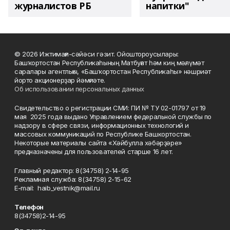
журналистов РБ
напитки"
© 2026 Ижтимағи-сәйәси гәзит. Ойоштороусылары:
Башҡортостан Республикаһының Матбуғат һәм киң мәғлүмәт
саралары агентлығы, «Башҡортостан Республикаһы» нәшриәт
йорто акционерҙар йәмғиәте.
Об использовании персональных данных
Свидетельство о регистрации СМИ: ПИ № ТУ 02-01797 от 19
мая 2025 года выдано Управлением федеральной службы по
надзору в сфере связи, информационных технологий и
массовых коммуникаций по Республике Башкортостан.
Некоторые материалы сайта «Хәйбулла хәбәрҙәре»
предназначены для пользователей старше 16 лет.
Главный редактор: 8(34758) 2-14-95
Рекламная служба: 8(34758) 2-15-62
Е-mаil: haib_vestnik@mail.ru
Телефон
8(34758)2-14-95