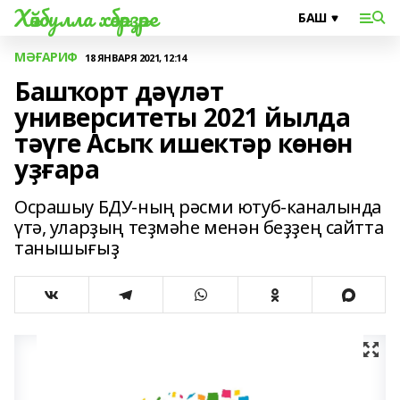
Хәйбулла хәбәрҙәре
МӘҒАРИФ
18 ЯНВАРЯ 2021, 12:14
Башҡорт дәүләт
университеты 2021 йылда
тәүге Асыҡ ишектәр көнөн
уҙғара
Осрашыу БДУ-ның рәсми ютуб-каналында
үтә, уларҙың теҙмәһе менән беҙҙең сайтта
танышығыҙ