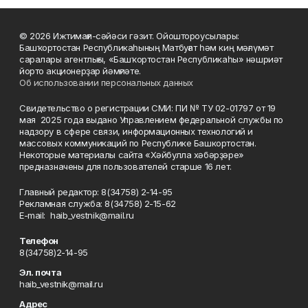
© 2026 Ижтимағи-сәйәси гәзит. Ойоштороусылары:
Башҡортостан Республикаһының Матбуғат һәм киң мәғлүмәт
саралары агентлығы, «Башҡортостан Республикаһы» нәшриәт
йорто акционерҙар йәмғиәте.
Об использовании персональных данных
Свидетельство о регистрации СМИ: ПИ № ТУ 02-01797 от 19
мая 2025 года выдано Управлением федеральной службы по
надзору в сфере связи, информационных технологий и
массовых коммуникаций по Республике Башкортостан.
Некоторые материалы сайта «Хәйбулла хәбәрҙәре»
предназначены для пользователей старше 16 лет.
Главный редактор: 8(34758) 2-14-95
Рекламная служба: 8(34758) 2-15-62
Е-mаil: haib_vestnik@mail.ru
Телефон
8(34758)2-14-95
Эл. почта
haib_vestnik@mail.ru
Адрес