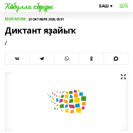
Хәйбулла хәбәрҙәре
МӘҒАРИФ
23 ОКТЯБРЯ 2020, 05:51
Диктант яҙайыҡ
/