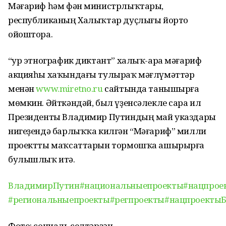
Мәғариф һәм фән министрлыҡтары,
республиканың Халыҡтар дуҫлығы йорто
ойоштора.
“Ҙур этнографик диктант” халыҡ-ара мәғариф
акцияһы хаҡындағы тулыраҡ мәғлүмәттәр
менән
www.miretno.ru
сайтында танышырға
мөмкин. Әйткәндәй, был үҙенсәлекле сара ил
Президенты Владимир Путиндың май указдары
нигеҙендә барлыҡҡа килгән “Мәғариф” милли
проектты маҡсаттарын тормошҡа ашырырға
булышлыҡ итә.
ВладимирПутин
#национальныепроекты
#нацпрое
#региональныепроекты
#регпроекты
#нацпроекты
Фото: социаль селтәрҙән.