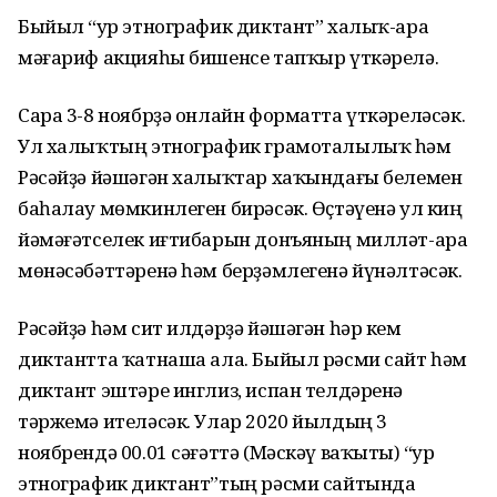
Быйыл “Ҙур этнографик диктант” халыҡ-ара
мәғариф акцияһы бишенсе тапҡыр үткәрелә.
Сара 3-8 ноябрҙә онлайн форматта үткәреләсәк.
Ул халыҡтың этнографик грамоталылыҡ һәм
Рәсәйҙә йәшәгән халыҡтар хаҡындағы белемен
баһалау мөмкинлеген бирәсәк. Өҫтәүенә ул киң
йәмәғәтселек иғтибарын донъяның милләт-ара
мөнәсәбәттәренә һәм берҙәмлегенә йүнәлтәсәк.
Рәсәйҙә һәм сит илдәрҙә йәшәгән һәр кем
диктантта ҡатнаша ала. Быйыл рәсми сайт һәм
диктант эштәре инглиз, испан телдәренә
тәржемә ителәсәк. Улар 2020 йылдың 3
ноябрендә 00.01 сәғәттә (Мәскәү ваҡыты) “Ҙур
этнографик диктант”тың рәсми сайтында