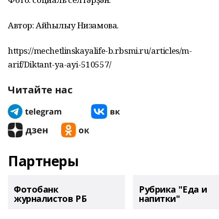
Автор: Айһылыу Низамова.
https://mechetlinskayalife-b.rbsmi.ru/articles/m-
arif/Diktant-ya-ayi-510557/
Читайте нас
Партнеры
Фотобанк
Рубрика "Еда и
журналистов РБ
напитки"