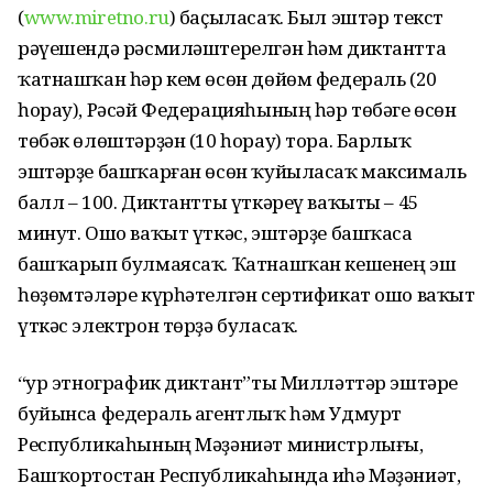
(
www.miretno.ru
) баҫыласаҡ. Был эштәр текст
рәүешендә рәсмиләштерелгән һәм диктантта
ҡатнашҡан һәр кем өсөн дөйөм федераль (20
һорау), Рәсәй Федерацияһының һәр төбәге өсөн
төбәк өлөштәрҙән (10 һорау) тора. Барлыҡ
эштәрҙе башҡарған өсөн ҡуйыласаҡ максималь
балл – 100. Диктантты үткәреү ваҡыты – 45
минут. Ошо ваҡыт үткәс, эштәрҙе башҡаса
башҡарып булмаясаҡ. Ҡатнашҡан кешенең эш
һөҙөмтәләре күрһәтелгән сертификат ошо ваҡыт
үткәс электрон төрҙә буласаҡ.
“Ҙур этнографик диктант”ты Милләттәр эштәре
буйынса федераль агентлыҡ һәм Удмурт
Республикаһының Мәҙәниәт министрлығы,
Башҡортостан Республикаһында иһә Мәҙәниәт,