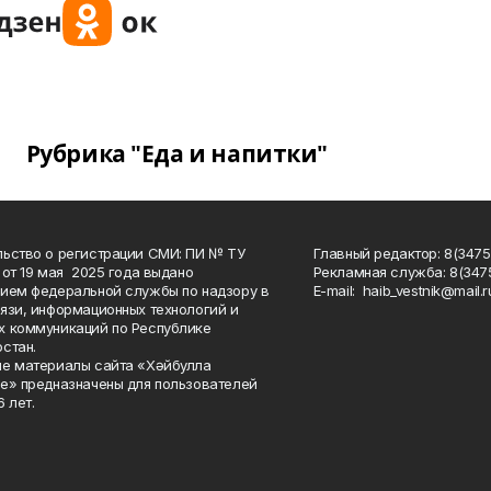
Рубрика "Еда и напитки"
ьство о регистрации СМИ: ПИ № ТУ
Главный редактор: 8(3475
 от 19 мая 2025 года выдано
Рекламная служба: 8(3475
ием федеральной службы по надзору в
Е-mаil: haib_vestnik@mail.r
язи, информационных технологий и
 коммуникаций по Республике
стан.
е материалы сайта «Хәйбулла
е» предназначены для пользователей
 лет.