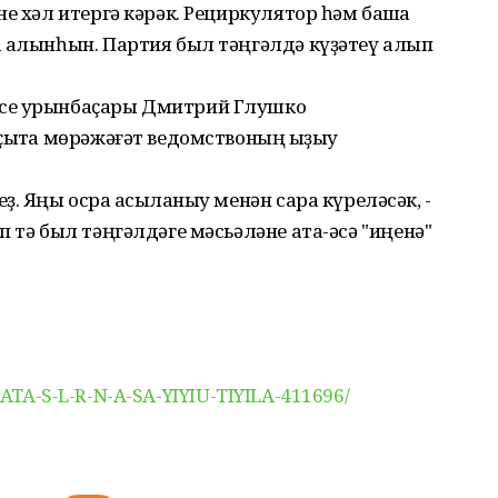
е хәл итергә кәрәк. Рециркулятор һәм башҡа
а алынһын. Партия был тәңгәлдә күҙәтеү алып
нсе урынбаҫары Дмитрий Глушко
ҫыҡта мөрәжәғәт ведомствоның ҡыҙыу
. Яңы осраҡ асыҡланыу менән сара күреләсәк, -
 тә был тәңгәлдәге мәсьәләне ата-әсә "иңенә"
if/ATA-S-L-R-N-A-SA-YIYIU-TIYILA-411696/