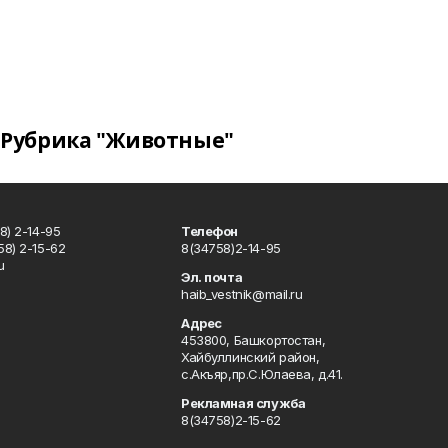
Рубрика "Животные"
8) 2-14-95
Телефон
8) 2-15-62
8(34758)2-14-95
u
Эл. почта
haib_vestnik@mail.ru
Адрес
453800, Башкортостан,
Хайбуллинский район,
с.Акъяр,пр.С.Юлаева, д.41.
Рекламная служба
8(34758)2-15-62