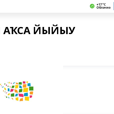
+17 °С
Облачно
Н АҠСА ЙЫЙЫУ