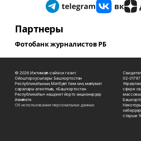
Партнеры
Фотобанк журналистов РБ
© 2026 Ижтимағи-сәйәси гәзит.
Свидетел
Ойоштороусылары: Башҡортостан
02-01797
Республикаһының Матбуғат һәм киң мәғлүмәт
Управлен
саралары агентлығы, «Башҡортостан
сфере св
Республикаһы» нәшриәт йорто акционерҙар
массовых
йәмғиәте.
Башкорто
Об использовании персональных данных
Некоторы
хәбәрҙәр
старше 16