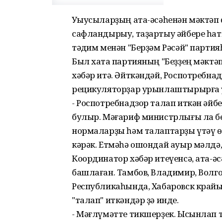
Уҡыусыларҙың ата-әсәһенән мәктәп 
сафландырыу, таҙартыу әйбере һаты
тәҡдим менән "Берҙәм Рәсәй" парти
Был хаҡта партияның "Беҙҙең мәкт
хәбәр итә. Әйткәндәй, Роспотребнад
рецикуляторҙар урынлаштырырға ҡ
- Роспотребнадзор талап иткән әйбе
булыр. Мәғариф министрлығы ла бе
нормаларҙы һәм талаптарҙы үтәү ө
кәрәк. Етмәһә ошондай ауыр мәлдә,
Координатор хәбәр итеүенсә, ата-әс
башлаған. Тамбов, Владимир, Волго
Республикаһында, Хабаровск крайы
"талап" иткәндәр ҙә инде.
- Мәғлүмәтте тикшерҙек. Ысынлап 