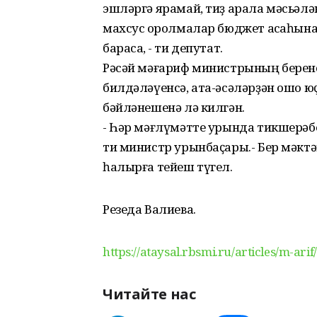
эшләргә ярамай, тиҙ арала мәсьәлән
махсус ҡоролмалар бюджет аҡсаһын
барасаҡ, - ти депутат.
Рәсәй мәғариф министрының бере
билдәләүенсә, ата-әсәләрҙән ошо ю
бәйләнешенә лә килгән.
- Һәр мәғлүмәтте урында тикшерәбеҙ
ти министр урынбаҫары.- Бер мәктәп
һалырға тейеш түгел.
Резеда Валиева.
https://ataysal.rbsmi.ru/articles/m-ar
Читайте нас