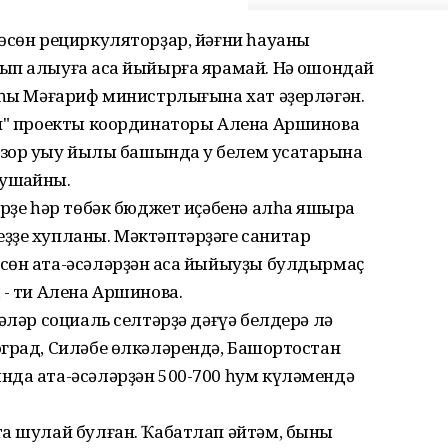
өсөн рециркуляторҙар, йәғни һауаны
п алыуға аҡса йыйырға ярамай. Нәҡ ошондай
яһы Мәғариф министрлығына хат әҙерләгән.
әп" проекты координаторы Алена Аршинова
зор уҡыу йылы башында уҡ белем усаҡтарына
ушҡайны.
рҙе һәр төбәк бюджет иҫәбенә алһа яҡшыраҡ
ҙҙе хупланы. Мәктәптәрҙәге санитар
сөн ата-әсәләрҙән аҡса йыйыуҙы булдырмаҫ
 - ти Алена Аршинова.
әләр социаль селтәрҙә дәғүә белдерә лә
град, Силәбе өлкәләрендә, Башҡортостан
нда ата-әсәләрҙән 500-700 һум күләмендә
та шулай булған. Ҡабатлап әйтәм, быны