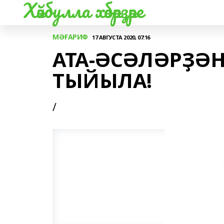
Хәйбулла хәбәрҙәре
МӘҒАРИФ
17 АВГУСТА 2020, 07:16
АТА-ӘСӘЛӘРҘӘ
ТЫЙЫЛА!
/