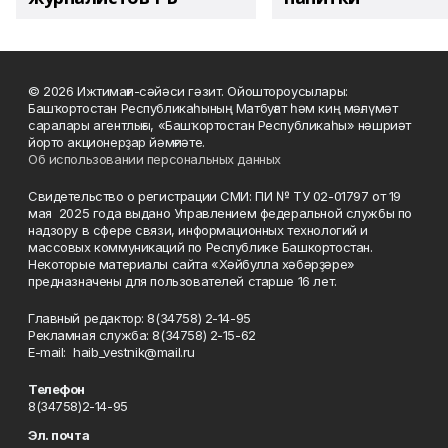
© 2026 Ижтимағи-сәйәси гәзит. Ойоштороусылары:
Башҡортостан Республикаһының Матбуғат һәм киң мәғлүмәт
саралары агентлығы, «Башҡортостан Республикаһы» нәшриәт
йорто акционерҙар йәмғиәте.
Об использовании персональных данных
Свидетельство о регистрации СМИ: ПИ № ТУ 02-01797 от 19
мая 2025 года выдано Управлением федеральной службы по
надзору в сфере связи, информационных технологий и
массовых коммуникаций по Республике Башкортостан.
Некоторые материалы сайта «Хәйбулла хәбәрҙәре»
предназначены для пользователей старше 16 лет.
Главный редактор: 8(34758) 2-14-95
Рекламная служба: 8(34758) 2-15-62
Е-mаil: haib_vestnik@mail.ru
Телефон
8(34758)2-14-95
Эл. почта