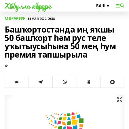
Хәйбулла хәбәрҙәре
МӘҒАРИФ
14 МАЯ 2020, 09:38
Башҡортостанда иң яҡшы
50 башҡорт һәм рус теле
уҡытыусыһына 50 мең һум
премия тапшырыла
*