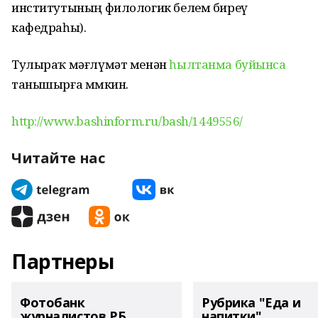
институтының филологик белем биреү
кафедраһы).
Тулыраҡ мәғлүмәт менән
һылтанма буйынса
танышырға мөмкин.
http://www.bashinform.ru/bash/1449556/
Читайте нас
Партнеры
Фотобанк
Рубрика "Еда и
журналистов РБ
напитки"