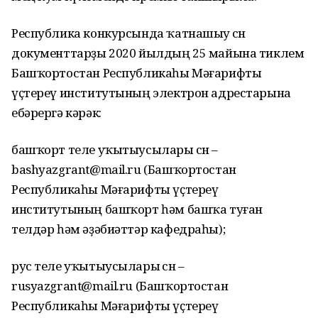
Республика конкурсында ҡатнашыу өсөн
документтарҙы 2020 йылдың 25 майына тиклем
Башҡортостан Республикаһы Мәғарифты
үҫтереү институтының электрон адрестарына
ебәрергә кәрәк:
башҡорт теле уҡытыусылары өсөн –
bashyazgrant@mail.ru (Башҡортостан
Республикаһы Мәғарифты үҫтереү
институтының башҡорт һәм башҡа туған
телдәр һәм әҙәбиәттәр кафедраһы);
рус теле уҡытыусылары өсөн –
rusyazgrant@mail.ru (Башҡортостан
Республикаһы Мәғарифты үҫтереү