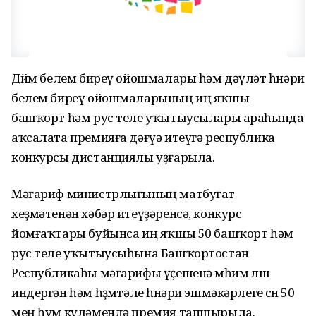
Дөйөм белем биреү ойошмалары һәм дәүләт һөнәри
белем биреү ойошмаларының иң яҡшы
башҡорт һәм рус теле уҡытыусылары араһында
аҡсалата премияға дәғүә итеүгә республика
конкурсы дистанциялы уҙғарыла.
Мәғариф министрлығының матбуғат
хеҙмәтенән хәбәр итеүҙәренсә, конкурс
йомғаҡтары буйынса иң яҡшы 50 башҡорт һәм
рус теле уҡытыусыһына Башҡортостан
Республикаһы мәғарифы үҫешенә мөһим өлөш
индергән һәм һөҙөмтәле һөнәри эшмәкәрлеге өсөн 50
мең һум күләмендә премия тапшырыла.