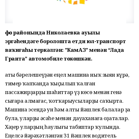
Өфө районында Николаевка ауылы
эргәһендәге боролошта етди юл-транспорт
ваҡиғаһы теркәлгән: ”КамАЗ” менән “Лада
Гранта” автомобиле төкөшкән.
Ҡаты бәрелешеүҙән еңел машина ныҡ зыян күрә,
тимер ҡапҡанда ҡыҫылып ҡалған
пассажирҙарҙы шаһиттар үҙ көсө менән генә
сығара алмағас, ҡотҡарыусыларҙы саҡырта.
Машина эсендә ун һәм алты йәшлек балалар ҙа
була, уларҙы әсәһе менән дауаханаға оҙаталар.
Хәҙер уларҙың һаулығы табиптар ҡулында.
Еңелсә йәрәхәтләнгән 31 йәшлек водитель