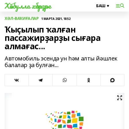
Хәйбулла хәбәрҙәре
ХӘЛ-ВАҠИҒАЛАР
1 МАРТА 2021, 18:52
Ҡыҫылып ҡалған
пассажирҙарҙы сығара
алмағас...
Автомобиль эсендә ун һәм алты йәшлек
балалар ҙа булған...