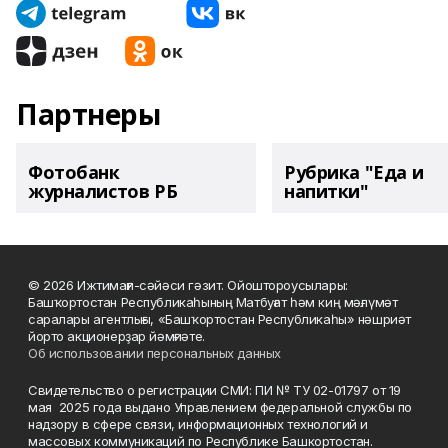
Партнеры
Фотобанк
Рубрика "Еда и
журналистов РБ
напитки"
© 2026 Ижтимағи-сәйәси гәзит. Ойоштороусылары:
Башҡортостан Республикаһының Матбуғат һәм киң мәғлүмәт
саралары агентлығы, «Башҡортостан Республикаһы» нәшриәт
йорто акционерҙар йәмғиәте.
Об использовании персональных данных
Свидетельство о регистрации СМИ: ПИ № ТУ 02-01797 от 19
мая 2025 года выдано Управлением федеральной службы по
надзору в сфере связи, информационных технологий и
массовых коммуникаций по Республике Башкортостан.