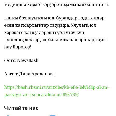
медицина хеҙмәткәрҙәре ярҙамынан баш тарта.
Ҡышҡы боҙлауыҡлы юл, бурандар водителдәр
өсөн ҡатмарлыҡтар тыуҙыра. Уяулыҡ, юл
хәрәкәте ҡағиҙәләрен теүәл үтәү күп
күңелһеҙлектәрҙән, бәлә-ҡазанан аралар, иҫән-
һау йөрөгөҙ!
Фото: NewsBash
Автор: Дина Арсланова
https://bash.rbsmi.ru/articles/kh-ef-e-lek/i-ilip-al-an-
passagir-ar-i-si-ara-alma-as-695739/
Читайте нас