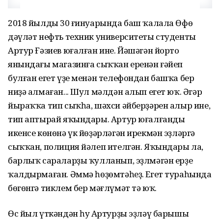
2018 йылдың 30 ғинуарында баш ҡалала Өфө
дәүләт нефть техник университеты студенты
Артур Ғәзиев юғалған ине. Йәшәгән йорто
янындағы магазинға сыҡҡан еренән ғәйеп
булған егет үҙе менән телефондан башҡа бер
ниҙә алмаған... Шул мәлдән алып егет юҡ. Әгәр
йыраҡҡа тип сыҡһа, шәхси әйберҙәрен алыр ине,
тип аптырай яҡындары. Артур юғалғандың
икенсе көнөнә үк йөҙәрләгән ирекмән эҙләргә
сыҡҡан, полиция йәлеп ителгән. Яҡындары ла,
барлыҡ сараларҙы ҡулланып, эҙлмәгән ерҙе
ҡалдырмаған. Әммә һөҙөмтәһеҙ. Егет тураһында
бөгөнгә тиклем бер мәғлүмәт тә юҡ.
Өс йыл үткәндән һуң Артурҙы эҙләү барышы