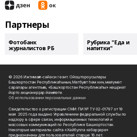
Партнеры
Фотобанк
Рубрика "Еда и
журналистов РБ
напитки"
© 2026 Ижтимағи-сәйәси гәзит. Ойоштороусылары:
Башҡортостан Республикаһының Матбуғат һәм киң мәғлүмәт
саралары агентлығы, «Башҡортостан Республикаһы» нәшриәт
йорто акционерҙар йәмғиәте.
Об использовании персональных данных
Свидетельство о регистрации СМИ: ПИ № ТУ 02-01797 от 19
мая 2025 года выдано Управлением федеральной службы по
надзору в сфере связи, информационных технологий и
массовых коммуникаций по Республике Башкортостан.
Некоторые материалы сайта «Хәйбулла хәбәрҙәре»
предназначены для пользователей старше 16 лет.