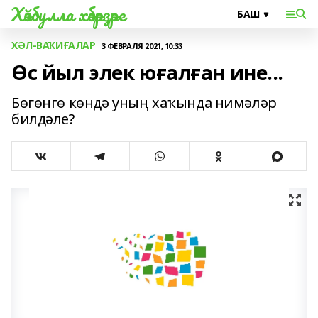
Хәйбулла хәбәрҙәре
ХӘЛ-ВАҠИҒАЛАР
3 ФЕВРАЛЯ 2021, 10:33
Өс йыл элек юғалған ине...
Бөгөнгө көндә уның хаҡында нимәләр
билдәле?