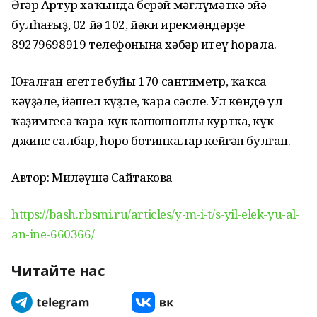
Әгәр Артур хаҡында берәй мәғлүмәткә эйә
булһағыҙ, 02 йә 102, йәки ирекмәндәрҙең
89279698919 телефонына хәбәр итеү һорала.
Юғалған егеттең буйы 170 сантиметр, ҡаҡса
кәүҙәле, йәшел күҙле, ҡара сәсле. Ул көндө ул
ҡәҙимгесә ҡара-күк капюшонлы куртка, күк
джинс салбар, һоро ботинкалар кейгән булған.
Автор: Миләүшә Сайтакова
https://bash.rbsmi.ru/articles/y-m-i-t/s-yil-elek-yu-al-
an-ine-660366/
Читайте нас