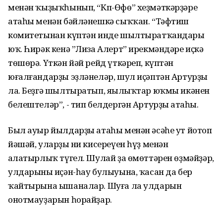
менән ҡыҙыҡһынып, “Кп-Өфө” хеҙмәткәрҙәре
атаһы менән бәйләнешкә сыҡҡан. “Тәфтиш
комитетынан күптән инде шылтыратҡандары
юҡ. Һирәк кенә ”Лиза Алерт” ирекмәндәре иҫкә
төшөрә. Үткән йәй рейд үткәреп, күптән
юғалғандарҙы эҙләнеләр, шул иҫәптән Артурҙы
ла. Беҙгә шылтыратып, яңылыҡтар юҡмы икәнен
белештеләр”, - тип белдергән Артурҙың атаһы.
Был ауыр йылдарҙы атаһы менән әсәһе ут йотоп
йәшәй, уларҙың ни кисереүен һүҙ менән
аңлатырлыҡ түгел. Шулай ҙа өмөттәрен өҙмәйҙәр,
улдарының иҫән-һау булыуына, ҡасан да бер
ҡайтырына ышаналар. Шуға ла улдарын
онотмауҙарын һорайҙар.