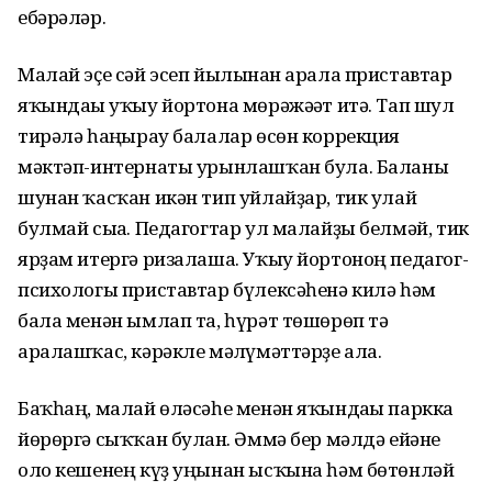
ебәрәләр.
Малай эҫе сәй эсеп йылынған арала приставтар
яҡындағы уҡыу йортона мөрәжәғәт итә. Тап шул
тирәлә һаңғырау балалар өсөн коррекция
мәктәп-интернаты урынлашҡан була. Баланы
шунан ҡасҡан икән тип уйлайҙар, тик улай
булмай сыға. Педагогтар ул малайҙы белмәй, тик
ярҙам итергә ризалаша. Уҡыу йортоноң педагог-
психологы приставтар бүлексәһенә килә һәм
бала менән ымлап та, һүрәт төшөрөп тә
аралашҡас, кәрәкле мәғлүмәттәрҙе ала.
Баҡһаң, малай өләсәһе менән яҡындағы паркка
йөрөргә сыҡҡан булған. Әммә бер мәлдә ейәне
оло кешенең күҙ уңынан ысҡына һәм бөтөнләй