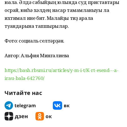
юғала. Әлдә сабыйҙың юлында суд приставтары
осрай, юғиһә хәлдең насар тамамланыуы ла
ихтимал ине бит. Малайҙы тиҙ арала
туғандарына тапшырылар.
Фото: социаль селтәрҙән.
Автор: Альфия Мингалиева
https://bash.rbsmi.ru/articles/y-m-i-t/K-rt-esend---a-
irau-bala-642760/
Читайте нас