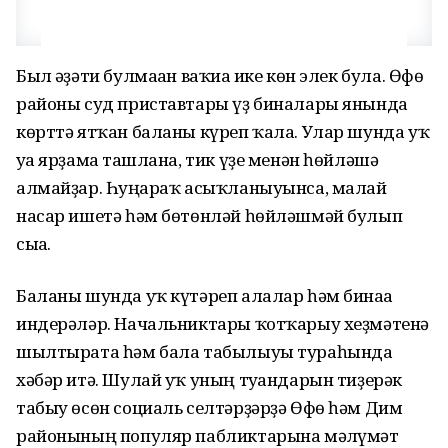
Был ғәҙәти булмаған ваҡиға ике көн элек була. Өфө
районы суд приставтары үҙ биналары янында
көрттә ятҡан баланы күреп ҡала. Улар шунда уҡ
уға ярҙамға ташлана, тик үҙе менән һөйләшә
алмайҙар. Һуңғараҡ асыҡланыуынса, малай
насар ишетә һәм бөтөнләй һөйләшмәй булып
сыға.
Баланы шунда уҡ күтәреп алалар һәм бинаға
индерәләр. Начальниктары ҡотҡарыу хеҙмәтенә
шылтырата һәм бала табылыуы тураһында
хәбәр итә. Шулай уҡ уның туғандарын тиҙерәк
табыу өсөн социаль селтәрҙәрҙә Өфө һәм Дим
районының популяр пабликтарына мәғлүмәт