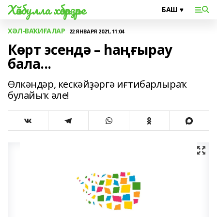
Хәйбулла хәбәрҙәре
ХӘЛ-ВАҠИҒАЛАР
22 ЯНВАРЯ 2021, 11:04
Көрт эсендә – һаңғырау
бала...
Өлкәндәр, кескәйҙәргә иғтибарлыраҡ
булайыҡ әле!