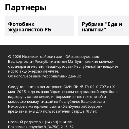
Партнеры
Фотобанк
Рубрика "Еда и
журналистов РБ
напитки"
© 2026 Ижтимағи-сәйәси гәзит. Ойоштороусылары:
Башҡортостан Республикаһының Матбуғат һәм киң мәғлүмәт
саралары агентлығы, «Башҡортостан Республикаһы» нәшриәт
йорто акционерҙар йәмғиәте.
Об использовании персональных данных
Свидетельство о регистрации СМИ: ПИ № ТУ 02-01797 от 19
мая 2025 года выдано Управлением федеральной службы по
надзору в сфере связи, информационных технологий и
массовых коммуникаций по Республике Башкортостан.
Некоторые материалы сайта «Хәйбулла хәбәрҙәре»
предназначены для пользователей старше 16 лет.
Главный редактор: 8(34758) 2-14-95
Рекламная служба: 8(34758) 2-15-62