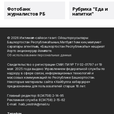
Фотобанк
Рубрика "Еда и
журналистов РБ
напитки"
© 2026 Ижтимағи-сәйәси гәзит. Ойоштороусылары:
Башҡортостан Республикаһының Матбуғат һәм киң мәғлүмәт
саралары агентлығы, «Башҡортостан Республикаһы» нәшриәт
йорто акционерҙар йәмғиәте.
Об использовании персональных данных
Свидетельство о регистрации СМИ: ПИ № ТУ 02-01797 от 19
мая 2025 года выдано Управлением федеральной службы по
надзору в сфере связи, информационных технологий и
массовых коммуникаций по Республике Башкортостан.
Некоторые материалы сайта «Хәйбулла хәбәрҙәре»
предназначены для пользователей старше 16 лет.
Главный редактор: 8(34758) 2-14-95
Рекламная служба: 8(34758) 2-15-62
Е-mаil: haib_vestnik@mail.ru
Телефон