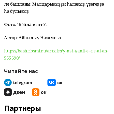
лә башланы. Малдарығыҙҙы һаҡлағыҙ, үҙегеҙ ҙә
һаҡ булығыҙ.
Фото: "Бәйләнештә".
Автор: Айһылыу Низамова
https://bash.rbsmi.ru/articles/y-m-i-t/anli-e--re-al-an-
555690/
Читайте нас
Партнеры