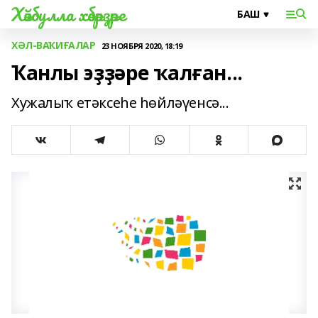
Хәйбулла хәбәрҙәре
ХӘЛ-ВАҠИҒАЛАР
23 НОЯБРЯ 2020, 18:19
Ҡанлы эҙҙәре ҡалған...
Хужалыҡ етәксеһе һөйләүенсә...