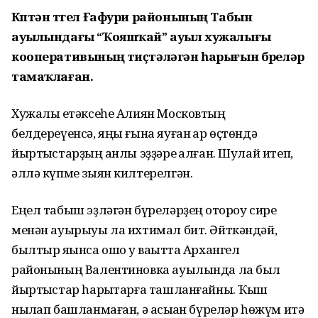
Күптән түгел Ғафури районының Табын
ауылындағы “Ҡояшҡай” ауыл хужалығы
кооперативының тиҫтәләгән һарығын бүреләр
тамаҡлаған.
Хужалыҡ етәксеһе Алиян Московтың
белдереүенсә, яңы ғына яуған ҡар өҫтөндә
йыртҡыстарҙың ҡанлы эҙҙәре ҡалған. Шулай итеп,
әллә күпме зыян килтерелгән.
Еңел табыш эҙләгән бүреләрҙең ҡотороу сире
менән ауырыуы ла ихтимал бит. Әйткәндәй,
былтыр яҡынса ошо уҡ ваҡытта Архангел
районының Валентиновка ауылында ла был
йыртҡыстар һарыҡтарға ташланғайны. Ҡыш
ныҡлап башланмаған, ә асыҡҡан бүреләр һөжүм итә