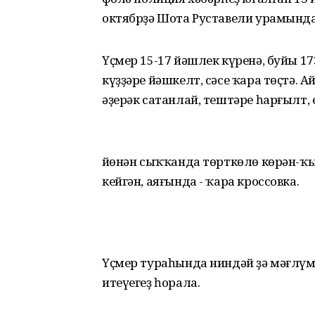
октябрҙә Шота Руставели урамында
Үҫмер 15-17 йәшлек күренә, буйы 17
күҙҙәре йәшкелт, сәсе ҡара төҫтә. 
әҙерәк сатанлай, тештәре һарғылт, 
Өйөнән сыҡҡанда төрткөлө көрән-ҡыҙ
кейгән, аяғында - ҡара кроссовка.
Үҫмер тураһында ниндәй ҙә мәғлүм
итеүегеҙ һорала.