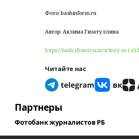
Фото: bashinform.ru
Автор: Аклима Гизатуллина
https://bash.rbsmi.ru/articles/y-m-i-t/
Читайте нас
Партнеры
Фотобанк журналистов РБ