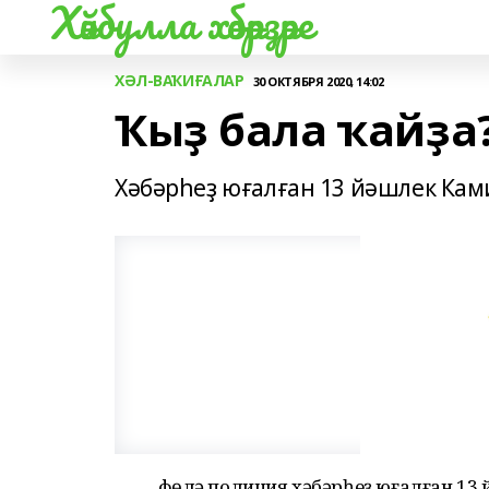
Хәйбулла хәбәрҙәре
ХӘЛ-ВАҠИҒАЛАР
30 ОКТЯБРЯ 2020, 14:02
Ҡыҙ бала ҡайҙа?
Хәбәрһеҙ юғалған 13 йәшлек Кам
Өфөлә полиция хәбәрһеҙ юғалған 13