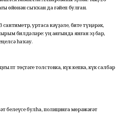
ғы өйөнән сыҡҡан да ғәйеп булған.
3 сантиметр, уртаса кәүҙәле, бите түңәрәк,
Айырым билдәләре: уң аяғында янған эҙ бар,
еңелсә һаҡау.
ғылт төҫтәге толстовка, күк кепка, күк салбар
әт белеүсе булһа, полицияға мөрәжәғәт