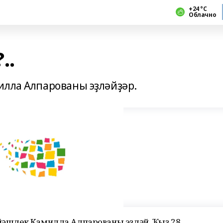
+24 °С
Облачно
..
илла Алпарованы эҙләйҙәр.
 йәшлек Камилла Алпарованы эҙләй. Ҡыҙ 28