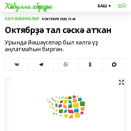
Хәйбулла хәбәрҙәре
ХӘЛ-ВАҠИҒАЛАР
8 ОКТЯБРЯ 2020, 12:44
Октябрҙә тал сәскә атҡан
Урында йәшәүселәр был хәлгә үҙ
аңлатмаһын биргән.