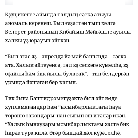
Көҙҙөң икенсе айында талдың сәскә атыуы –
аномаль күренеш. Был ғәҙәттән тыш хәлгә
Белорет районының Көнбайыш Мәйгәшле ауылы
халҡы үҙ юрауын әйткән.
“Был ағас яҙ – апрелдә йә май башында – сәскә
ата. Халыҡ әйтеүенсә, тал көҙ сәскәгә күмелһә, көҙ
оҙайлы һәм бик йылы буласаҡ", - тип белдергән
урында йәшәгән бер ҡатын.
Тик бына Башгидрометүҙәктә был әйтемде
хупламағандар һәм “ысынбарлыҡтағы һауа
торошо закондары”нан сығып эш итәләр икән.
“Халыҡ һынауҙары ысынбарлыҡтағы хәлгә бик
һирәк тура килә. Әгәр бындай хәл күҙәтелһә,