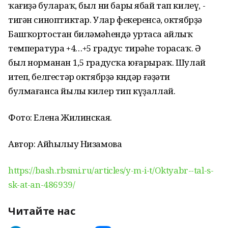
ҡағиҙә булараҡ, был ни бары ябай тап килеү, -
тигән синоптиктар. Улар фекеренсә, октябрҙә
Башҡортостан биләмәһендә уртаса айлыҡ
температура +4…+5 градус тирәһе торасаҡ. Ә
был норманан 1,5 градусҡа юғарыраҡ. Шулай
итеп, белгестәр октябрҙә көндәр ғәҙәти
булмағанса йылы килер тип күҙаллай.
Фото: Елена Жилинская.
Автор: Айһылыу Низамова
https://bash.rbsmi.ru/articles/y-m-i-t/Oktyabr--tal-s-
sk-at-an-486939/
Читайте нас