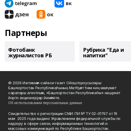
Партнеры
Фотобанк
Рубрика "Еда и
журналистов РБ
напитки"
© 2026 Ижтимағи-сәйәси гәзит. Ойоштороусылары:
Башҡортостан Республикаһының Матбуғат һәм киң мәғлүмәт
саралары агентлығы, «Башҡортостан Республикаһы» нәшриәт
йорто акционерҙар йәмғиәте.
Об использовании персональных данных
Свидетельство о регистрации СМИ: ПИ № ТУ 02-01797 от 19
мая 2025 года выдано Управлением федеральной службы по
надзору в сфере связи, информационных технологий и
массовых коммуникаций по Республике Башкортостан.