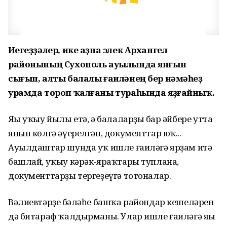
Иҫегеҙҙәлер, ике аҙна элек Архангел
районының Сухополь ауылында янғын
сығып, алты балалы ғаиләнең бер нәмәһеҙ
урамда тороп ҡалғаны тураһында яҙғайныҡ.
Яңы уҡыу йылы етә, ә балаларҙың бар әйбере утта
янып көлгә әүерелгән, документтар юҡ...
Ауылдаштар шунда уҡ ишле ғаиләгә ярҙам итә
башлай, уҡыу кәрәк-яраҡтары туплана,
документтарҙы тергеҙеүгә тотоналар.
Вәлиевтәрҙең бәләһе башҡа райондар кешеләрен
дә битараф ҡалдырманы. Улар ишле ғаиләгә яңы