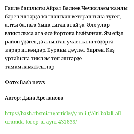
Ғаилә башлығы Айрат Вәлиев Чечнялағы ҡанлы
бәрелештәрҙә ҡатнашҡан ветеран ғына түгел,
алты балаға бына тигән атай ҙа. Әле улар
ваҡытлыса ата-әсә йортона һыйынған. Яңы өйҙө
район үҙәгендә алынған участкала төҙөргә
ҡарар иткәндәр. Бураны дәүләт биргән. Көҙ
уртаһына тиклем төп эштәрҙе
тамамламаҡсылар.
Фото: Bash.news
Автор: Дина Арсланова
https://bash.rbsmi.ru/articles/y-m-i-t/Alti-balali-ail-
uramda-torop-al-ayni-431836/