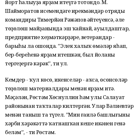
йорт һалыуҙа ярҙам итеүгә тотондо. М.
Шайморатов исемендәге ирекмәндәр отряды
командиры Тимерйән Рәжәпов әйтеүенсә, әле
төҙөлөш майҙанында эш ҡайнай, ауылдаштар,
предприятие хеҙмәткәрҙәре, ветерандар -
барыһы ла ошонда. ”Элек халыҡ өмәләр яһап,
бер-береһенә ярҙам итешкән, был йоланы
тергеҙергә кәрәк”, ти ул.
Кемдер - ҡул көсө, икенселәр - аҡса, өсөнсөләр
төҙөлөш материалдары менән ярҙам итә.
Мәҫәлән, Рөстәм Хөснуллин һәм улы Салауат
районынан таҡталар килтергән. Улар Вәлиевтәр
менән таныш та түгел. ”Мин ғаилә башлығының
хәрби хәрәкәттә ҡатнашҡан кеше икәнен генә
беләм”, - ти Рөстәм.