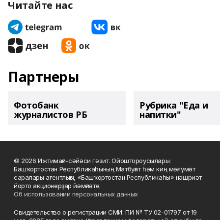
Читайте нас
Партнеры
Фотобанк
Рубрика "Еда и
журналистов РБ
напитки"
© 2026 Ижтимағи-сәйәси гәзит. Ойоштороусылары:
Башҡортостан Республикаһының Матбуғат һәм киң мәғлүмәт
саралары агентлығы, «Башҡортостан Республикаһы» нәшриәт
йорто акционерҙар йәмғиәте.
Об использовании персональных данных
Свидетельство о регистрации СМИ: ПИ № ТУ 02-01797 от 19