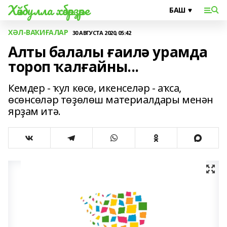
Хәйбулла хәбәрҙәре
ХӘЛ-ВАҠИҒАЛАР
30 АВГУСТА 2020, 05:42
Алты балалы ғаилә урамда
тороп ҡалғайны...
Кемдер - ҡул көсө, икенселәр - аҡса,
өсөнсөләр төҙөлөш материалдары менән
ярҙам итә.