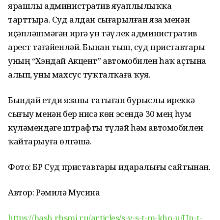
ярашлы административ яуаплылыҡҡа
тарттыра. Суд алдан сығарылған яза менән
иҫәпләшмәгән иргә ун тәүлек административ
арест тәғәйенләй. Бынан тыш, суд приставтары
уның “Хэндай Акцент” автомобилен һаҡ аҫтына
алып, уны махсус туҡталҡаға ҡуя.
Бындай етди язаны татыған бурыслы иреккә
сығыу менән бер нисә көн эсендә 30 мең һум
күләмендәге штрафты түләй һәм автомобилен
ҡайтарыуға өлгәшә.
Фото: БР Суд приставтары идаралығы сайтынан.
Автор: Рәмилә Мусина
https://bash.rbsmi.ru/articles/s-y-s-t-m-kho-u/Un-t-