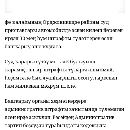
Өфө ҡалаһының Орджоникидзе районы суд
приставтары автомобилдә эскән килеш йөрөгән
ирҙән 30 мең һум штрафты түләттереү өсөн
башҡарыу эше ҡуҙғата.
Суд ҡарарын үтәү мотлаҡ булыуына
ҡарамаҫтан, ир штрафты түләргә ашыҡмай,
һөҙөмтәлә был яуапһыҙлығы өсөн ул иркенән
һәм милкенән мәхрүм ителә.
Башҡарыу органы хеҙмәткәрҙәре
административ штрафты ваҡытында түләмәгән
өсөн ирҙе асыҡлап, Рәсәйҙең Административ
тәртип боҙоуҙар тураһындағы кодексына