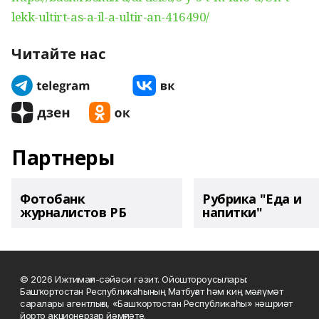
lekk-ultirt-as-a-il-a-ultir-an-416490/
Читайте нас
Партнеры
Фотобанк
Рубрика "Еда и
журналистов РБ
напитки"
© 2026 Ижтимағи-сәйәси гәзит. Ойоштороусылары:
Башҡортостан Республикаһының Матбуғат һәм киң мәғлүмәт
саралары агентлығы, «Башҡортостан Республикаһы» нәшриәт
йорто акционерҙар йәмғиәте.