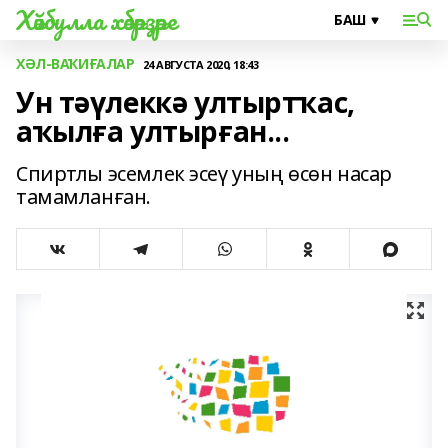
Хәйбулла хәбәрҙәре
ХӘЛ-ВАҠИҒАЛАР
24 АВГУСТА 2020, 18:43
Ун тәүлеккә ултыртҡас,
аҡылға ултырған...
Спиртлы эсемлек эсеү уның өсөн насар
тамамланған.