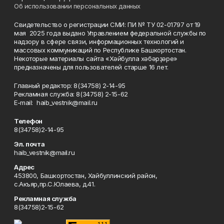
Об использовании персональных данных
Свидетельство о регистрации СМИ: ПИ № ТУ 02-01797 от 19
мая 2025 года выдано Управлением федеральной службы по
надзору в сфере связи, информационных технологий и
массовых коммуникаций по Республике Башкортостан.
Некоторые материалы сайта «Хәйбулла хәбәрҙәре»
предназначены для пользователей старше 16 лет.
Главный редактор: 8(34758) 2-14-95
Рекламная служба: 8(34758) 2-15-62
Е-mаil: haib_vestnik@mail.ru
Телефон
8(34758)2-14-95
Эл. почта
haib_vestnik@mail.ru
Адрес
453800, Башкортостан, Хайбуллинский район,
с.Акъяр,пр.С.Юлаева, д.41.
Рекламная служба
8(34758)2-15-62