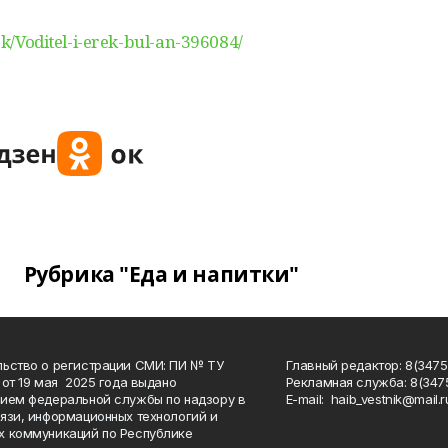
lek/Voditel-i-erek-bul-an-396084/
Рубрика "Еда и напитки"
ьство о регистрации СМИ: ПИ № ТУ
Главный редактор: 8(3475
 от 19 мая 2025 года выдано
Рекламная служба: 8(3475
ием федеральной службы по надзору в
Е-mаil: haib_vestnik@mail.r
язи, информационных технологий и
 коммуникаций по Республике