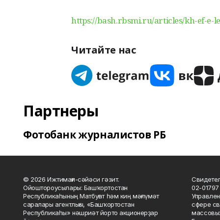
https://bash.rbsmi.ru/articles/kh-ef-e-
Читайте нас
Партнеры
Фотобанк журналистов РБ
© 2026 Ижтимағи-сәйәси гәзит.
Свидетел
Ойоштороусылары: Башҡортостан
02-01797
Республикаһының Матбуғат һәм киң мәғлүмәт
Управлен
саралары агентлығы, «Башҡортостан
сфере св
Республикаһы» нәшриәт йорто акционерҙар
массовых