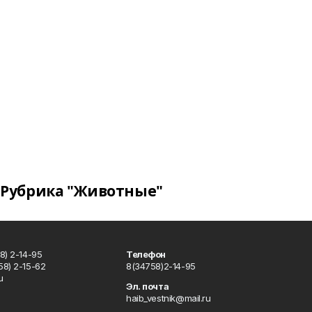
Рубрика "Животные"
8) 2-14-95
Телефон
8) 2-15-62
8(34758)2-14-95
u
Эл. почта
haib_vestnik@mail.ru