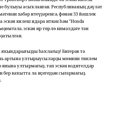
е булыуы асыҡланған. Республиканың дәүләт
тенән хәбәр итеүҙәренсә, Өфөнән 33 йәшлек
 эскән килеш идара иткән һәм "Honda
Һөҙөмтәлә, эскән ир төрлө кимәлдәге тән
оҙатылған.
м яҡындарығыҙҙы һаҡлағыҙ! Бигерәк тә
уль артына ултырыусыларҙы мөмкин тиклем
р янына ултырмағыҙ, тап эскән водителдәр
н бер ваҡытта ла иҫегеҙҙән сығармағыҙ.
.