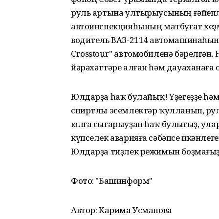
руль артына ултырыусының ғәйепл
автоинспекцияһының матбуғат хеҙмә
водитель ВАЗ-2114 автомашинаһына
Crosstour" автомобиленә бәрелгән. 
йәрәхәттәре алған һәм дауаханаға 
Юлдарҙа һаҡ булайыҡ! Үҙегеҙҙе һә
спиртлы эсемлектәр ҡулланып, р
юлға сығарыуҙан һаҡ булығыҙ, ула
күпселек аварияға сәбәпсе икәнлеге
Юлдарҙа тиҙлек режимын боҙмағыҙ
Фото: "Башинформ"
Автор: Карима Усманова