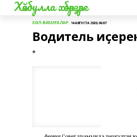
Хәйбулла хәбәрҙәре
ХӘЛ-ВАҠИҒАЛАР
14 АВГУСТА 2020, 06:07
Водитель иҫерек
*
Өфөнөң Совет урамында теркәлгән 