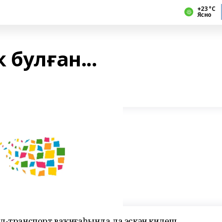
+23 °С
Ясно
 булған...
юл-транспорт ваҡиғаһында ла эскән килеш