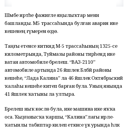
Шәмбе иртәһе фажиғәле яңылыҡтар менән
башланды. М5 трассаһында булған авария ике
кешенең ғүмерен өҙҙө.
Таңғы етенсе киткәндә М-5 трассаһының 1325-се
километрында, Туймазы районы тирәһендә ике
ватан автомобиле бәрелешә. “ВАЗ-2110”
автомобиле артында 26 йәшлек Бәләбәй районы
кешеһе, “Лада Калина” ла 46 йәшлек Октябрьский
ҡалаһы кешеһе китеп барған була. Уның янында
41 йәшлек ҡатыны ла ултыра.
Бәрелеш ныҡ көслө була, ике машина ике яҡҡа
оса. Ҡыҙғанысҡа ҡаршы, “Калина”лағы ирле-
ҡатынлы табиптар килеп еткәнсе үк урында һәләк