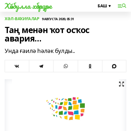
Хәйбулла хәбәрҙәре
ХӘЛ-ВАҠИҒАЛАР
9 АВГУСТА 2020, 05:31
Таң менән ҡот осҡос
авария...
Унда ғаилә һәләк булды..