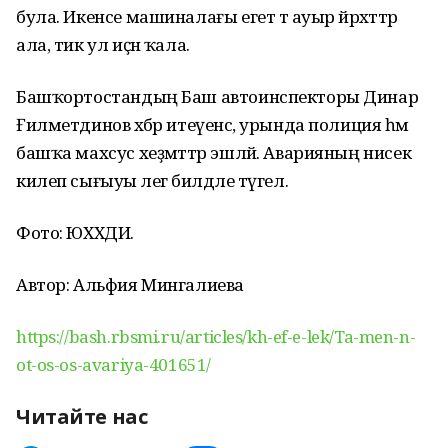
була. Икенсе машиналағы егет тә ауыр йәрәхәттәр
ала, тик ул иҫән ҡала.
Башҡортостандың Баш автоинспекторы Динар
Ғилметдинов хәбәр итеүенсә, урында полиция һәм
башҡа махсус хеҙмәттәр эшләй. Аварияның нисек
килеп сығыуы әлегә билдәле түгел.
Фото: ЮХХДИ.
Автор: Альфия Мингалиева
https://bash.rbsmi.ru/articles/kh-ef-e-lek/Ta-men-n-
ot-os-os-avariya-401651/
Читайте нас