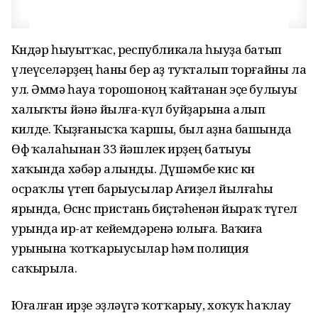
Көндәр һыуытҡас, республикала һыуҙа батып
үлеүселәрҙең һаны бер аҙ туҡталып торғайны ла
ул. Әммә һауа торошоноң ҡайтанан эҫе булыуы
халыҡты йәнә йылға-күл буйҙарына алып
килде. Ҡыҙғанысҡа ҡаршы, был аҙна башында
Өфө ҡалаһынан 33 йәшлек ирҙең батыуы
хаҡында хәбәр алынды. Дүшәмбе кис көнө
осраҡлы үтеп барыусылар Ағиҙел йылғаһы
ярында, Өсөнсө пристань биҫтәһенән йыраҡ түгел
урында ир-ат кейемдәренә юлыға. Ваҡиға
урынына ҡотҡарыусылар һәм полиция
саҡырыла.
Юғалған ирҙе эҙләүгә ҡотҡарыу, хоҡуҡ һаҡлау