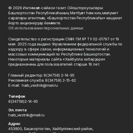
© 2026 Ижтимағи-сәйәси гәзит. Ойоштороусылары:
Башҡортостан Республикаһының Матбуғат һәм киң мәғлүмәт
саралары агентлығы, «Башҡортостан Республикаһы» нәшриәт
йорто акционерҙар йәмғиәте.
Об использовании персональных данных
Свидетельство о регистрации СМИ: ПИ № ТУ 02-01797 от 19
мая 2025 года выдано Управлением федеральной службы по
надзору в сфере связи, информационных технологий и
массовых коммуникаций по Республике Башкортостан.
Некоторые материалы сайта «Хәйбулла хәбәрҙәре»
предназначены для пользователей старше 16 лет.
Главный редактор: 8(34758) 2-14-95
Рекламная служба: 8(34758) 2-15-62
Е-mаil: haib_vestnik@mail.ru
Телефон
8(34758)2-14-95
Эл. почта
haib_vestnik@mail.ru
Адрес
453800, Башкортостан, Хайбуллинский район,