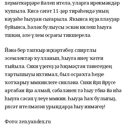
хеҙмәткәрҙәре йәлеп ителә, уларға ирекмәндәр
ҡушыла. Кисә сәғәт 11-ҙәр тирәһендә уның
кәүҙәһе һыуҙан сығарыла. Яҡынса күҙаллауҙар
буйынса, һәләк булыусы эскән килеш һыуға
төшкән, әле үлем осрағы тикшерелә.
Йәнә бер тапҡыр иҫкәртәбеҙ: спиртлы
эсемлектәр ҡулланып, һыуға инеү ҡәтғи
тыйыла. Сөнки үҙегеҙ ҙә һиҙмәҫтән тәнегеҙҙең
тартышыуы ихтимал, был осраҡта һеҙҙе
ҡотҡарыу мөмкинлеге сикләнә. Сөнки йөҙөп йөрөүсе
артабан йөҙә алмай, сәбәләнеп тә һыу төбөнә йә иһә
һыуға сәсәп үлеүе мөмкин. Һыуҙа һаҡ булығыҙ,
рөхсәт ителмәгән урындарҙа һыу инмәгеҙ!
Фото: zen.yandex.ru