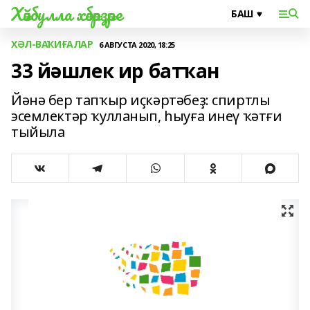
Хәйбулла хәбәрҙәре
ХӘЛ-ВАҠИҒАЛАР
6 АВГУСТА 2020, 18:25
33 йәшлек ир батҡан
Йәнә бер тапҡыр иҫкәртәбеҙ: спиртлы
эсемлектәр ҡулланып, һыуға инеү ҡәтғи
тыйыла