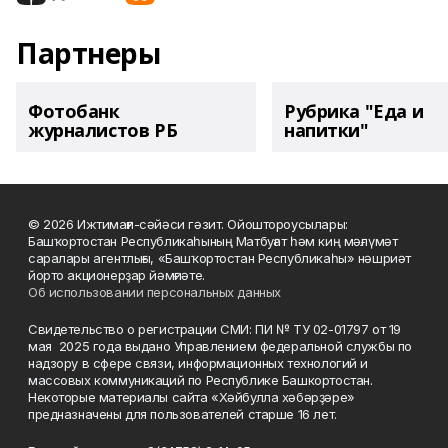
Партнеры
Фотобанк
Рубрика "Еда и
журналистов РБ
напитки"
© 2026 Ижтимағи-сәйәси гәзит. Ойоштороусылары:
Башҡортостан Республикаһының Матбуғат һәм киң мәғлүмәт
саралары агентлығы, «Башҡортостан Республикаһы» нәшриәт
йорто акционерҙар йәмғиәте.
Об использовании персональных данных
Свидетельство о регистрации СМИ: ПИ № ТУ 02-01797 от 19
мая 2025 года выдано Управлением федеральной службы по
надзору в сфере связи, информационных технологий и
массовых коммуникаций по Республике Башкортостан.
Некоторые материалы сайта «Хәйбулла хәбәрҙәре»
предназначены для пользователей старше 16 лет.