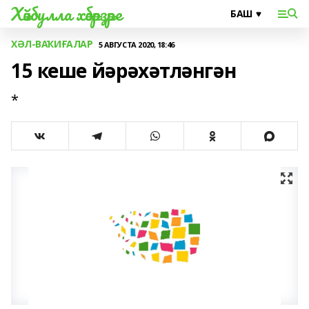
Хәйбулла хәбәрҙәре
ХӘЛ-ВАҠИҒАЛАР
5 АВГУСТА 2020, 18:46
15 кеше йәрәхәтләнгән
*