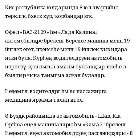
Кисә республика юлдарында 8 юл аварияһы
теркәлгән, бәхеткә күрә, ҡорбандар юҡ.
Өфөлә «ВАЗ-2109» һәм «Лада Калина»
автомобилдәре бәрелешә. Беренсе машина менән 19
йәшлек егет, икенсеһе менән 19 йәшлек ҡыҙ идара
иткән була. Күрәһең водителдәрҙең автомобиль
йөрөтөү оҫталығы самалы булғандыр, икеһе лә
былтыр ғына танытма алған булалар.
Һөҙөмтәлә, водителдәргә һәм өс пассажирға
медицина ярҙамы талап ителә.
Ә Бүздәк районында өс автомобиль - Lifan, Kia
Optima еңел машиналары һәм «КамАЗ” бәрелешә.
Һөҙөмтәлә, еңел автомобилдәрҙең пассажирҙары - 8