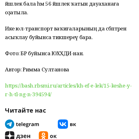
йәшлек бала һәм 56 йәшлек ҡатын дауаханаға
оҙатыла.
Ике юл-транспорт ваҡиғаларының да сәбәптәрен
асыҡлау буйынса тикшереү бара.
Фото: БР буйынса ЮХХДИ-нан.
Автор: Римма Султанова
https://bash.rbsmi.ru/articles/kh-ef-e-lek/15-keshe-y-
r-h-tl-ng-n-394594/
Читайте нас