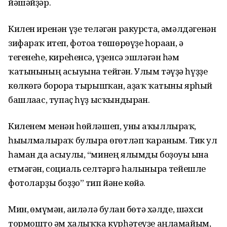
йәшәйҙәр.
Килен иренән үҙе теләгән ракурста, ғәмәлдәгенән
зифараҡ итеп, фотоға төшөрөүҙе һораған, ә
тегенеһе, киреһенсә, үҙенсә эшләгән һәм
ҡатынының асыуына тейгән. Улым тәүҙә һүҙҙе
көлкөгә борорға тырышҡан, аҙаҡ ҡатыны ярһый
башлағас, тупаҫ һүҙ ысҡындырған.
Киленем менән һөйләшеп, уны аҡыллыраҡ,
һығылмалыраҡ булырға өгөтләп ҡараным. Тик ул
һаман да асыулы, “минең ялымды боҙоуы ғына
етмәгән, социаль селтәргә һалынырға тейешле
фотоларҙы боҙҙо” тип йәне көйә.
Мин, ғөмүмән, ғаиләлә булған бөтә хәлде, шәхси
тормошто ғәм халыҡҡа күрһәтеүҙе аңламайым,