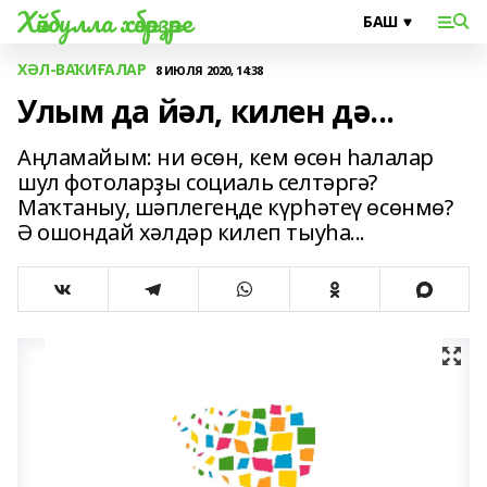
Хәйбулла хәбәрҙәре
ХӘЛ-ВАҠИҒАЛАР
8 ИЮЛЯ 2020, 14:38
Улым да йәл, килен дә...
Аңламайым: ни өсөн, кем өсөн һалалар
шул фотоларҙы социаль селтәргә?
Маҡтаныу, шәплегеңде күрһәтеү өсөнмө?
Ә ошондай хәлдәр килеп тыуһа...