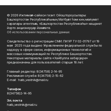
© 2026 Ижтимағи-сәйәси гәзит. Ойоштороусылары:
Башҡортостан Республикаһының Матбуғат һәм киң мәғлүмәт
саралары агентлығы, «Башҡортостан Республикаһы» нәшриәт
йорто акционерҙар йәмғиәте.
Об использовании персональных данных
Свидетельство о регистрации СМИ: ПИ № ТУ 02-01797 от 19
мая 2025 года выдано Управлением федеральной службы по
надзору в сфере связи, информационных технологий и
массовых коммуникаций по Республике Башкортостан.
Некоторые материалы сайта «Хәйбулла хәбәрҙәре»
предназначены для пользователей старше 16 лет.
Главный редактор: 8(34758) 2-14-95
Рекламная служба: 8(34758) 2-15-62
Е-mаil: haib_vestnik@mail.ru
Телефон
8(34758)2-14-95
Эл. почта
haib_vestnik@mail.ru