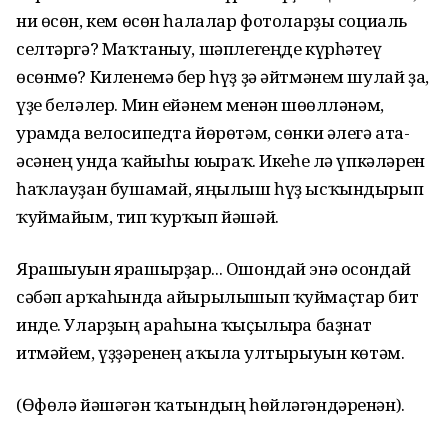
ни өсөн, кем өсөн һалалар фотоларҙы социаль
селтәргә? Маҡтаныу, шәплегеңде күрһәтеү
өсөнмө? Киленемә бер һүҙ ҙә әйтмәнем шулай ҙа,
үҙе беләлер. Мин ейәнем менән шөғөлләнәм,
урамда велосипедта йөрөтәм, сөнки әлегә ата-
әсәнең унда ҡайғыһы юғыраҡ. Икеһе лә үпкәләрен
һаҡлауҙан бушамай, яңылыш һүҙ ысҡындырып
ҡуймайым, тип ҡурҡып йәшәй.
Ярашыуын ярашырҙар... Ошондай энә осондай
сәбәп арҡаһында айырылышып ҡуймаҫтар бит
инде. Уларҙың араһына ҡыҫылырға баҙнат
итмәйем, үҙҙәренең аҡылға ултырыуын көтәм.
(Өфөлә йәшәгән ҡатындың һөйләгәндәренән).