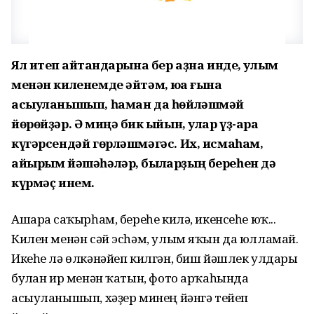
Ял итеп ҡайтҡандарына бер аҙна инде, улым
менән киленемде әйтәм, юҡҡа ғына
асыуланышып, һаман да һөйләшмәй
йөрөйҙәр. Ә миңә бик ҡыйын, улар үҙ-ара
күгәрсендәй гөрләшмәгәс. Их, исмаһам,
айырым йәшәһәләр, быларҙың береһен дә
күрмәҫ инем.
Ашарға саҡырһам, береһе килә, икенсеһе юҡ...
Килен менән сәй эсһәм, улым яҡын да юлламай.
Икеһе лә өлкәнәйеп килгән, биш йәшлек улдары
булған ир менән ҡатын, фото арҡаһында
асыуланышып, хәҙер минең йәнгә тейеп