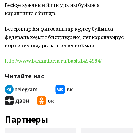
Бесәйҙе хужаның йәшәгән урыны буйынса
карантинға ебәргәндәр.
Ветеринар һәм фитосанитар күҙәтеү буйынса
федераль хеҙмәттә билдәләүҙәренсә, әлегә коронавирус
йорт хайуандарынан кешегә йоҡмай.
http://www.bashinform.ru/bash/1454984/
Читайте нас
Партнеры