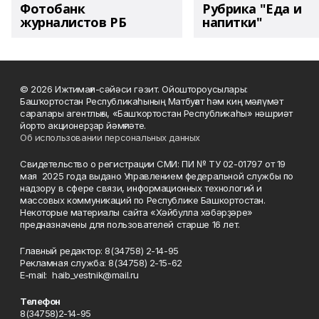
Фотобанк
Рубрика "Еда и
журналистов РБ
напитки"
© 2026 Ижтимағи-сәйәси гәзит. Ойоштороусылары:
Башҡортостан Республикаһының Матбуғат һәм киң мәғлүмәт
саралары агентлығы, «Башҡортостан Республикаһы» нәшриәт
йорто акционерҙар йәмғиәте.
Об использовании персональных данных
Свидетельство о регистрации СМИ: ПИ № ТУ 02-01797 от 19
мая 2025 года выдано Управлением федеральной службы по
надзору в сфере связи, информационных технологий и
массовых коммуникаций по Республике Башкортостан.
Некоторые материалы сайта «Хәйбулла хәбәрҙәре»
предназначены для пользователей старше 16 лет.
Главный редактор: 8(34758) 2-14-95
Рекламная служба: 8(34758) 2-15-62
Е-mаil: haib_vestnik@mail.ru
Телефон
8(34758)2-14-95