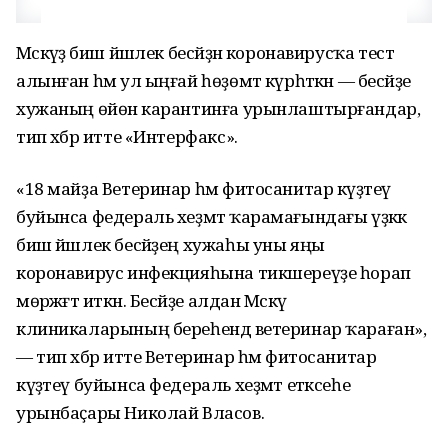
Мәскәүҙә биш йәшлек бесәйҙән коронавирусҡа тест
алынған һәм ул ыңғай һөҙөмтә күрһәткән — бесәйҙе
хужаның өйөнә карантинға урынлаштырғандар,
тип хәбәр итте «Интерфакс».
«18 майҙа Ветеринар һәм фитосанитар күҙәтеү
буйынса федераль хеҙмәт ҡарамағындағы үҙәккә
биш йәшлек бесәйҙең хужаһы уны яңы
коронавирус инфекцияһына тикшереүҙе һорап
мөрәжәғәт иткән. Бесәйҙе алдан Мәскәү
клиникаларының береһендә ветеринар ҡараған»,
— тип хәбәр итте Ветеринар һәм фитосанитар
күҙәтеү буйынса федераль хеҙмәт етәксеһе
урынбаҫары Николай Власов.