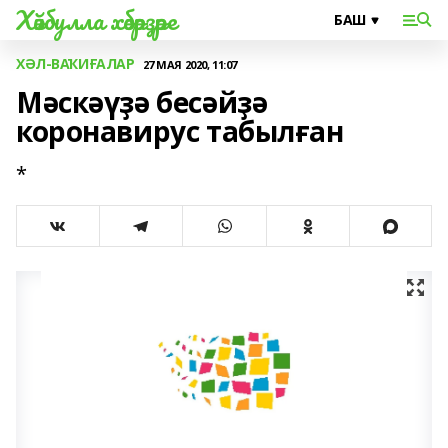
Хәйбулла хәбәрҙәре
ХӘЛ-ВАҠИҒАЛАР
27 МАЯ 2020, 11:07
Мәскәүҙә бесәйҙә
коронавирус табылған
*