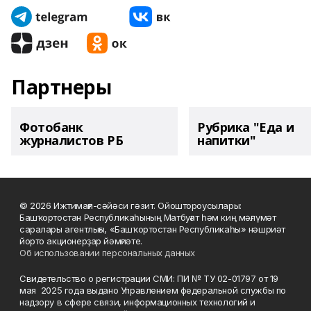
Партнеры
Фотобанк
Рубрика "Еда и
журналистов РБ
напитки"
© 2026 Ижтимағи-сәйәси гәзит. Ойоштороусылары:
Башҡортостан Республикаһының Матбуғат һәм киң мәғлүмәт
саралары агентлығы, «Башҡортостан Республикаһы» нәшриәт
йорто акционерҙар йәмғиәте.
Об использовании персональных данных
Свидетельство о регистрации СМИ: ПИ № ТУ 02-01797 от 19
мая 2025 года выдано Управлением федеральной службы по
надзору в сфере связи, информационных технологий и