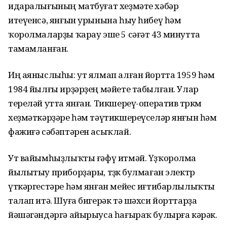
идаралығының матбуғат хеҙмәте хәбәр
итеүенсә, янғын урынына һыу һибеү һәм
ҡоролмаларҙы ҡарау эше 5 сәғәт 43 минутта
тамамланған.
Иң аяныслыһы: ут ялмап алған йортта 1959 һәм
1984 йылғы ирҙәрҙең мәйете табылған. Улар
тереләй утта янған. Тикшереү-оператив төркөм
хеҙмәткәрҙәре һәм тәүтикшереүселәр янғын һәм
фажиғә сәбәптәрен асыҡлай.
Ут вайымһыҙлыҡты ғәфү итмәй. Үҙҡоролма
йылытыу приборҙары, төҙөк булмаған электр
үткәргестәре һәм янған мейес иғтибарлылыҡты
талап итә. Шуға бигерәк тә шәхси йорттарҙа
йәшәгәндәргә айырыуса һағыраҡ булырға кәрәк.