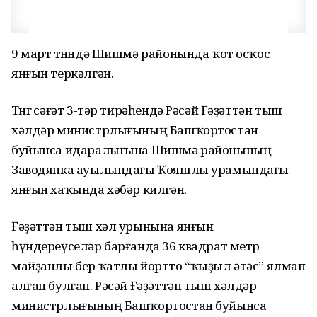
9 март төнөндә Шишмә районында ҡот осҡос
янғын теркәлгән.
Төнгө сәғәт 3-тәр тирәһендә Рәсәй Ғәҙәттән тыш
хәлдәр министрлығының Башҡортостан
буйынса идаралығына Шишмә районының
Заводянка ауылындағы Ҡояшлы урамындағы
янғын хаҡында хәбәр килгән.
Ғәҙәттән тыш хәл урынына янғын
һүндереүселәр барғанда 36 квадрат метр
майҙанлы бер ҡатлы йортто “ҡыҙыл әтәс” ялмап
алған булған. Рәсәй Ғәҙәттән тыш хәлдәр
министрлығының Башҡортостан буйынса