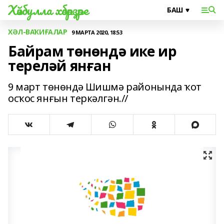
Хәйбулла хәбәрҙәре
ХӘЛ-ВАҠИҒАЛАР
9 МАРТА 2020, 18:53
Байрам төнөндә ике ир
тереләй янған
9 март төнөндә Шишмә районында ҡот
осҡос янғын теркәлгән.//