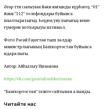
Әгәр төтөн сығыуын йәки янғынды күрһәгеҙ, “01”
йәки ”112” телефондары буйынса
шылтыратығыҙ. Һеҙҙең уяулығығыҙ кеше
ғүмерен ҡотҡарыуы ихтимал.
Фото: Рәсәй Ғәҙәттән тыш хәлдәр
министрлығының Башҡортостан буйынса
идаралығы.
Автор: Айһылыу Низамова
https://vk.com/gazetabashkortostan
"Башҡортостан" гәзите сайтынан алынды
Читайте нас