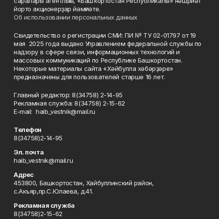
саралары агентлығы, «Башҡортостан Республикаһы» нәшриәт
йорто акционерҙар йәмғиәте.
Об использовании персональных данных
Свидетельство о регистрации СМИ: ПИ № ТУ 02-01797 от 19
мая 2025 года выдано Управлением федеральной службы по
надзору в сфере связи, информационных технологий и
массовых коммуникаций по Республике Башкортостан.
Некоторые материалы сайта «Хәйбулла хәбәрҙәре»
предназначены для пользователей старше 16 лет.
Главный редактор: 8(34758) 2-14-95
Рекламная служба: 8(34758) 2-15-62
Е-mаil: haib_vestnik@mail.ru
Телефон
8(34758)2-14-95
Эл. почта
haib_vestnik@mail.ru
Адрес
453800, Башкортостан, Хайбуллинский район,
с.Акъяр,пр.С.Юлаева, д.41.
Рекламная служба
8(34758)2-15-62