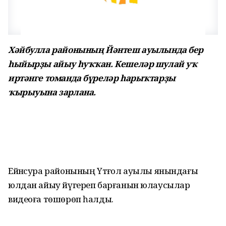
Хәйбулла районының Йәнтеш ауылында бер
һыйырҙы айыу һуҡҡан. Кешеләр шулай уҡ
иртәнге томанда бүреләр һарыҡтарҙы
ҡырыуына зарлана.
Ейәнсура районының Үтәғол ауылы янындағы
юлдан айыу йүгереп барғанын юлаусылар
видеоға төшөрөп һалды.