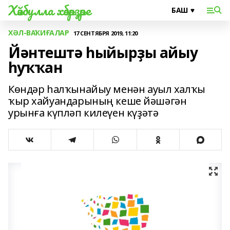
Хәйбулла хәбәрҙәре
ХӘЛ-ВАҠИҒАЛАР
17 СЕНТЯБРЯ 2019, 11:20
Йәнтештә һыйырҙы айыу
һуҡҡан
Көндәр һалҡынайыу менән ауыл халҡы
ҡыр хайуандарының кеше йәшәгән
урынға күпләп килеүен күҙәтә