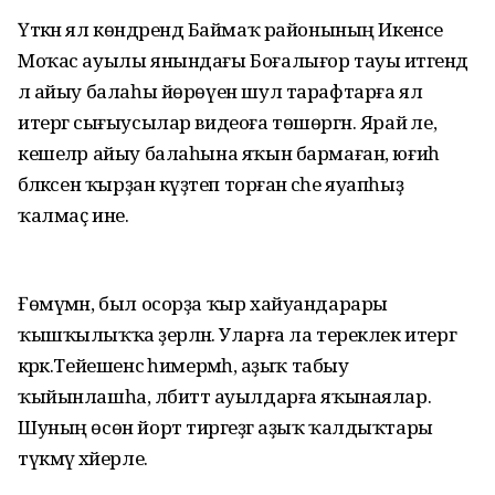
Үткән ял көндәрендә Баймаҡ районының Икенсе
Моҡас ауылы янындағы Боғалығор тауы итәгендә
лә айыу балаһы йөрөүен шул тарафтарға ял
итергә сығыусылар видеоға төшөргән. Ярай әле,
кешеләр айыу балаһына яҡын бармаған, юғиһә
бәләкәсен ҡырҙан күҙәтеп торған әсәһе яуапһыҙ
ҡалмаҫ ине.
Ғөмүмән, был осорҙа ҡыр хайуандарары
ҡышҡылыҡҡа әҙерләнә. Уларға ла тереклек итергә
кәрәк.Тейешенсә һимермәһә, аҙыҡ табыу
ҡыйынлашһа, әлбиттә ауылдарға яҡынаялар.
Шуның өсөн йорт тирәгеҙгә аҙыҡ ҡалдыҡтары
түкмәү хәйерле.