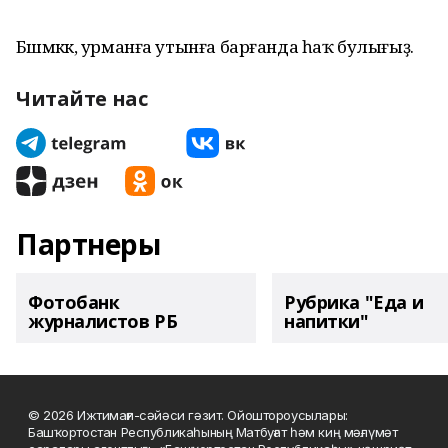
Бәшмәккә, урманға утынға барғанда һаҡ булығыҙ.
Читайте нас
Партнеры
Фотобанк
Рубрика "Еда и
журналистов РБ
напитки"
© 2026 Ижтимағи-сәйәси гәзит. Ойоштороусылары:
Башҡортостан Республикаһының Матбуғат һәм киң мәғлүмәт