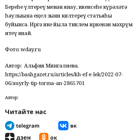
Береһе үлтереү менән янау, икенсеһе күрәләтә
һаулығына еңел зыян килтереү статьяһы
буйынса. Иргә ике йылға тиклем иркенән мәхрүм
итеү янай.
Фото: wday.ru
Автор:
Альфия Мингалиева
.
https://bashgazet.ru/articles/kh-ef-e-lek/2022-07-
06/auyrly-tip-torma-an-2865701
Автор:
Читайте нас