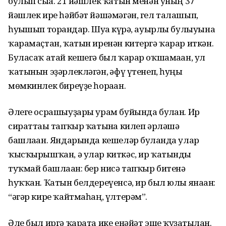
булып сыға. 21 йәшлек ҡатын менән уның 37
йәшлек ире һәйбәт йәшәмәгән, гел талашып,
һуғышып торғандар. Шуға күрә, ауырлы булыуына
ҡарамаҫтан, ҡатын иренән китергә ҡарар иткән.
Буласаҡ атай кешегә был ҡарар оҡшамаған, ул
ҡатынын эҙәрлекләгән, ғәфү үтенеп, һуңғы
мөмкинлек биреүҙе һораған.
Әлеге осрашыуҙары урам буйында булған. Ир
сираттағы тапҡыр ҡатынға килеп әрләшә
башлаған. Яндарында кешеләр булғанда улар
ҡысҡырышҡан, ә улар киткәс, ир ҡатынды
туҡмай башлаған: бер нисә тапҡыр битенә
һуҡҡан. Ҡатын белдереүенсә, ир был юлы янаған:
“әгәр кире ҡайтмаһаң, үлтерәм”.
Әле был иргә ҡарата ике енәйәт эше ҡуҙғатылған.