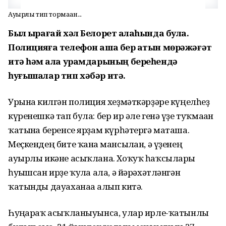
Ауырлы тип тормаған...
Был ҡырағай хәл Белорет ҡалаһында була.
Полицияға телефон аша бер ҡатын мөрәжәғәт
итә һәм ҡала урамдарының береһендә
һуғышалар тип хәбәр итә.
Урынға килгән полиция хеҙмәткәрҙәре күңелһеҙ
күренешкә тап була: бер ир әле генә үҙе туҡмаған
ҡатынға беренсе ярҙам күрһәтергә маташа.
Меҫкендең бите ҡанға мансылған, ә үҙенең
ауырлы икәне асыҡлана. Хоҡуҡ һаҡсылары
һуғышсан ирҙе ҡулға ала, ә йәрәхәтләнгән
ҡатынды дауаханаға алып китә.
Һуңғараҡ асыҡланыуынса, улар ирле-ҡатынлы