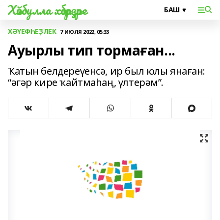
Хәйбулла хәбәрҙәре
ХӘҮЕФҺЕҘЛЕК
7 ИЮЛЯ 2022, 05:33
Ауырлы тип тормаған...
Ҡатын белдереүенсә, ир был юлы янаған:
“әгәр кире ҡайтмаһаң, үлтерәм”.