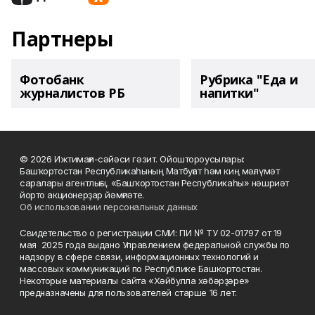
Партнеры
Фотобанк
Рубрика "Еда и
журналистов РБ
напитки"
© 2026 Ижтимағи-сәйәси гәзит. Ойоштороусылары:
Башҡортостан Республикаһының Матбуғат һәм киң мәғлүмәт
саралары агентлығы, «Башҡортостан Республикаһы» нәшриәт
йорто акционерҙар йәмғиәте.
Об использовании персональных данных
Свидетельство о регистрации СМИ: ПИ № ТУ 02-01797 от 19
мая 2025 года выдано Управлением федеральной службы по
надзору в сфере связи, информационных технологий и
массовых коммуникаций по Республике Башкортостан.
Некоторые материалы сайта «Хәйбулла хәбәрҙәре»
предназначены для пользователей старше 16 лет.