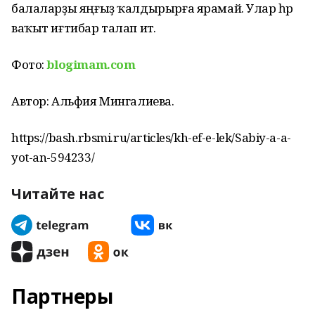
балаларҙы яңғыҙ ҡалдырырға ярамай. Улар һәр
ваҡыт иғтибар талап итә.
Фото:
blogimam.com
Автор: Альфия Мингалиева.
https://bash.rbsmi.ru/articles/kh-ef-e-lek/Sabiy-a-a-
yot-an-594233/
Читайте нас
Партнеры