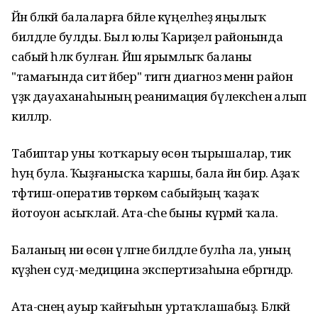
Йәнә бәләкәй балаларға бәйле күңелһеҙ яңылыҡ
билдәле булды. Был юлы Ҡариҙел районында
сабый һәләк булған. Йәш ярымлыҡ баланы
"тамағында сит әйбер" тигән диагноз менән район
үҙәк дауаханаһының реанимация бүлексәһенә алып
киләләр.
Табиптар уны ҡотҡарыу өсөн тырышалар, тик
һуң була. Ҡыҙғанысҡа ҡаршы, бала йән бирә. Аҙаҡ
тәфтиш-оператив төркөм сабыйҙың ҡаҙаҡ
йотоуон асыҡлай. Ата-әсәһе быны күрмәй ҡала.
Баланың ни өсөн үлгәне билдәле булһа ла, уның
кәүҙәһен суд-медицина экспертизаһына ебәргәндәр.
Ата-әсәнең ауыр ҡайғыһын уртаҡлашабыҙ. Бәләкәй