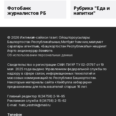
Фотобанк
Рубрика "Еда и
журналистов РБ
напитки"
© 2026 Ижтимағи-сәйәси гәзит. Ойоштороусылары:
Башҡортостан Республикаһының Матбуғат һәм киң мәғлүмәт
саралары агентлығы, «Башҡортостан Республикаһы» нәшриәт
йорто акционерҙар йәмғиәте.
Об использовании персональных данных
Свидетельство о регистрации СМИ: ПИ № ТУ 02-01797 от 19
мая 2025 года выдано Управлением федеральной службы по
надзору в сфере связи, информационных технологий и
массовых коммуникаций по Республике Башкортостан.
Некоторые материалы сайта «Хәйбулла хәбәрҙәре»
предназначены для пользователей старше 16 лет.
Главный редактор: 8(34758) 2-14-95
Рекламная служба: 8(34758) 2-15-62
Е-mаil: haib_vestnik@mail.ru
Телефон