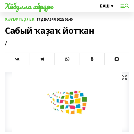
Хәйбулла хәбәрҙәре
ХӘҮЕФҺЕҘЛЕК
17 ДЕКАБРЯ 2020, 06:40
Сабый ҡаҙаҡ йотҡан
/