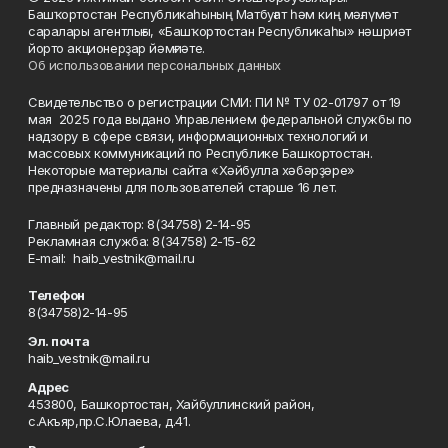
Башҡортостан Республикаһының Матбуғат һәм киң мәғлүмәт
саралары агентлығы, «Башҡортостан Республикаһы» нәшриәт
йорто акционерҙар йәмғиәте.
Об использовании персональных данных
Свидетельство о регистрации СМИ: ПИ № ТУ 02-01797 от 19
мая 2025 года выдано Управлением федеральной службы по
надзору в сфере связи, информационных технологий и
массовых коммуникаций по Республике Башкортостан.
Некоторые материалы сайта «Хәйбулла хәбәрҙәре»
предназначены для пользователей старше 16 лет.
Главный редактор: 8(34758) 2-14-95
Рекламная служба: 8(34758) 2-15-62
Е-mаil: haib_vestnik@mail.ru
Телефон
8(34758)2-14-95
Эл. почта
haib_vestnik@mail.ru
Адрес
453800, Башкортостан, Хайбуллинский район,
с.Акъяр,пр.С.Юлаева, д.41.