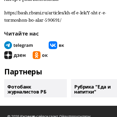
https://bash.rbsmi.ru/articles/kh-ef-e-lek/Y-sht-r-e-
tormoshon-bo-alar-590691/
Читайте нас
Партнеры
Фотобанк
Рубрика "Еда и
журналистов РБ
напитки"
© 2026 Ижтимағи-сәйәси гәзит. Ойоштороусылары: