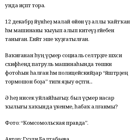
унда иҫәптә тора.
12 декабрҙә йүнһеҙ малай өйөнә үҙ аллы ҡайтҡан
һәм машинаны ҡыуып алып китеүҙә ғәйебен
таныған. Енәйәт эше ҡуҙғатылған.
Ваҡиғанан һуң үҫмер социаль селтәрҙәге шәхси
сәхифәһендә патруль машинаһында төшкән
фотоһын һалған һәм полицейскийҙар “йәштәрҙең
тормошон боҙа” тигән яҙыу өҫтәгән...
Ә һеҙ нисек уйлайһығыҙ: был үҫмер насар
ҡылығы хаҡында үкенәме, һабаҡ алғанмы?
Фото: “Комсомольская правда”.
Автор: Гүзәлиә Балтабаева.