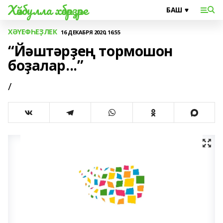
Хәйбулла хәбәрҙәре
ХӘҮЕФҺЕҘЛЕК
16 ДЕКАБРЯ 2020, 16:55
“Йәштәрҙең тормошон
боҙалар...”
/