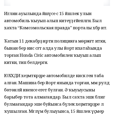
Иглин ауылында йәшәүсе әсә 15 йәшлек улын
автомобиль ҡыуып алып китеүҙә ғәйепләгән. Был
хаҡта “Комсомольская правда” порталы хәбәр итә.
Ҡатын 11 декабрҙә иртән полицияға мөрәжәғәт иткән,
бынан бер нисә сәғәт алда улы йорт ихатаһында
торған Honda Civic автомобилен ҡыуып алып
киткән, тип белдергән.
ЮХХДИ хеҙмәткәрҙәре автомобилде кискә генә таба
алған. Машина бер йорт янында торған, әммә рулдә
бөтөнләй икенсе егет булған. Ә ҡыуыусыны
барыбер тота алмағандар. Был саҡта эшкә бәлиғ
булмағандар эше буйынса бүлек хеҙмәткәрҙәре лә
ҡушылған. Мәғлүм булыуынса, 15 йәшлек үҫмер