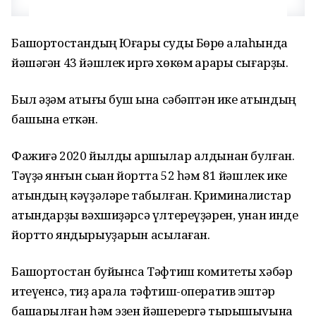
Башҡортостандың Юғары суды Бөрө ҡалаһында
йәшәгән 43 йәшлек иргә хөкөм ҡарары сығарҙы.
Был әҙәм аҡтығы буш ҡына сәбәптән ике ҡатындың
башына еткән.
Фажиғә 2020 йылды ҡаршылар алдынан булған.
Тәүҙә янғын сыҡҡан йортта 52 һәм 81 йәшлек ике
ҡатындың кәүҙәләре табылған. Криминалистар
ҡатындарҙы вәхшиҙәрсә үлтереүҙәрен, унан инде
йортто яндырыуҙарын асыҡлаған.
Башҡортостан буйынса Тәфтиш комитеты хәбәр
итеүенсә, тиҙ арала тәфтиш-оператив эштәр
башҡарылған һәм эҙен йәшерергә тырышыуына