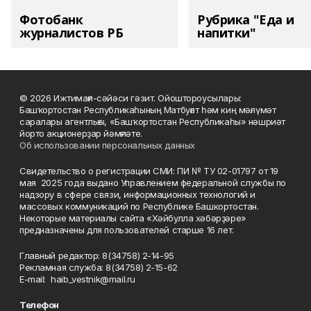
Фотобанк
Рубрика "Еда и
журналистов РБ
напитки"
© 2026 Ижтимағи-сәйәси гәзит. Ойоштороусылары:
Башҡортостан Республикаһының Матбуғат һәм киң мәғлүмәт
саралары агентлығы, «Башҡортостан Республикаһы» нәшриәт
йорто акционерҙар йәмғиәте.
Об использовании персональных данных
Свидетельство о регистрации СМИ: ПИ № ТУ 02-01797 от 19
мая 2025 года выдано Управлением федеральной службы по
надзору в сфере связи, информационных технологий и
массовых коммуникаций по Республике Башкортостан.
Некоторые материалы сайта «Хәйбулла хәбәрҙәре»
предназначены для пользователей старше 16 лет.
Главный редактор: 8(34758) 2-14-95
Рекламная служба: 8(34758) 2-15-62
Е-mаil: haib_vestnik@mail.ru
Телефон