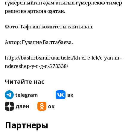
ғүмерен ҡыйған әҙәм аҡтығын ғүмерлеккә тимер
рәшәткә артына оҙатҡан.
Фото: Тәфтиш комитеты сайтынан.
Автор: Гүзәлиә Балтабаева.
https://bash.rbsmi.ru/articles/kh-ef-e-lek/e-yan-in--
ndereshep-y-r-g-n-573338/
Читайте нас
Партнеры