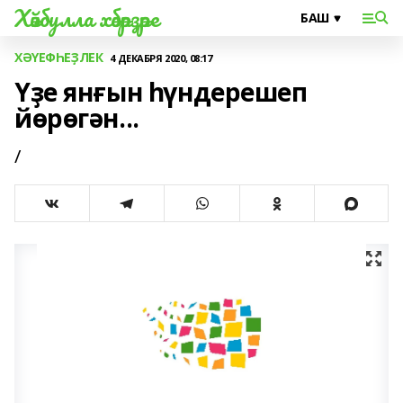
Хәйбулла хәбәрҙәре
ХӘҮЕФҺЕҘЛЕК
4 ДЕКАБРЯ 2020, 08:17
Үҙе янғын һүндерешеп
йөрөгән...
/