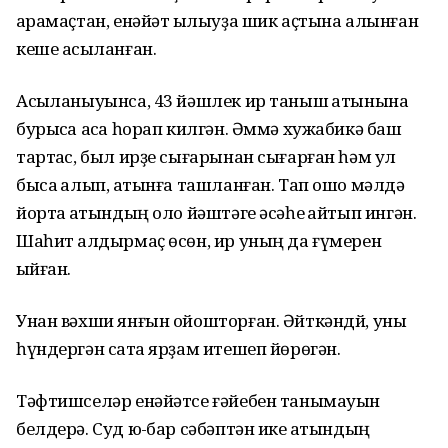
ҡарамаҫтан, енәйәт ҡылыуҙа шик аҫтына алынған
кеше асыҡланған.
Асыҡланыуынса, 43 йәшлек ир таныш ҡатынына
бурысҡа аҡса һорап килгән. Әммә хужабикә баш
тартҡас, был ирҙе сығарынан сығарған һәм ул
бысаҡ алып, ҡатынға ташланған. Тап ошо мәлдә
йортҡа ҡатындың оло йәштәге әсәһе ҡайтып ингән.
Шаһит ҡалдырмаҫ өсөн, ир уның да ғүмерен
ҡыйған.
Унан вәхши янғын ойошторған. Әйткәндй, уны
һүндергән саҡта ярҙам итешеп йөрөгән.
Тәфтишселәр енәйәтсе ғәйебен танымауын
белдерә. Суд юҡ-бар сәбәптән ике ҡатындың