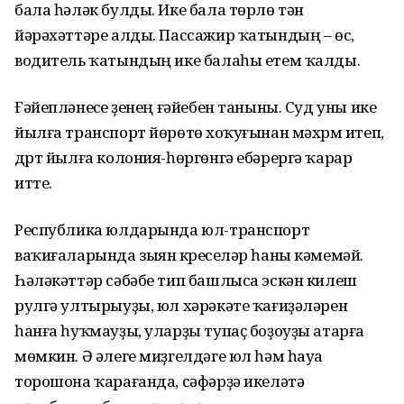
бала һәләк булды. Ике бала төрлө тән
йәрәхәттәре алды. Пассажир ҡатындың – өс,
водитель ҡатындың ике балаһы етем ҡалды.
Ғәйепләнеүсе үҙенең ғәйебен таныны. Суд уны ике
йылға транспорт йөрөтөү хоҡуғынан мәхрүм итеп,
дүрт йылға колония-һөргөнгә ебәрергә ҡарар
итте.
Республика юлдарында юл-транспорт
ваҡиғаларында зыян күреүселәр һаны кәмемәй.
Һәләкәттәр сәбәбе тип башлыса эскән килеш
рулгә ултырыуҙы, юл хәрәкәте ҡағиҙәләрен
һанға һуҡмауҙы, уларҙы тупаҫ боҙоуҙы атарға
мөмкин. Ә әлеге миҙгелдәге юл һәм һауа
торошона ҡарағанда, сәфәрҙә икеләтә