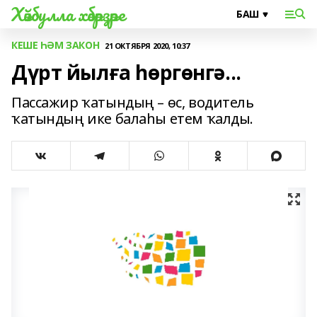
Хәйбулла хәбәрҙәре
КЕШЕ ҺӘМ ЗАКОН
21 ОКТЯБРЯ 2020, 10:37
Дүрт йылға һөргөнгә...
Пассажир ҡатындың – өс, водитель
ҡатындың ике балаһы етем ҡалды.