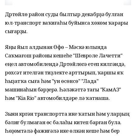
Дүртөйлө район суды былтыр декабрҙә булған
юл-транспорт ваҡиғаһы буйынса хөкөм ҡарары
сығарҙы.
Яңы йыл алдынан Өфө – Мәскәү юлында
Саҡмағош районы кешеһе "Шевроле Лачетти"
еңел автомобилендә Дүртөйлөгә етеп килгәндә,
рөхсәт ителгән тиҙлекте арттырып, ҡаршы яҡ
һыҙатҡа сыға һәм "ун өсөнсө" "Лада"
машинаһын бәрҙерә. Һәләкәттә тағы "КамАЗ"
һәм "Kia Rio" автомобилдәре лә ҡатнаша.
Зыян күргән транспортта ике ҡатын һәм уларҙың
бәлиғ булмаған өс балаһы китеп барған була.
Һөҙөмтәлә фажиғәлә ике өлкән кеше һәм бер