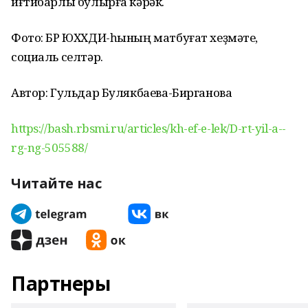
иғтибарлы булырға кәрәк.
Фото: БР ЮХХДИ-һының матбуғат хеҙмәте,
социаль селтәр.
Автор: Гульдар Булякбаева-Бирганова
https://bash.rbsmi.ru/articles/kh-ef-e-lek/D-rt-yil-a--
rg-ng-505588/
Читайте нас
Партнеры