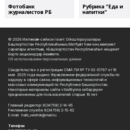
Фотобанк
Рубрика "Еда и
журналистов РБ
напитки"
© 2026 Ижтимағи-сәйәси гәзит. Ойоштороусылары:
Башҡортостан Республикаһының Матбуғат һәм киң мәғлүмәт
саралары агентлығы, «Башҡортостан Республикаһы» нәшриәт
йорто акционерҙар йәмғиәте.
Об использовании персональных данных
Свидетельство о регистрации СМИ: ПИ № ТУ 02-01797 от 19
мая 2025 года выдано Управлением федеральной службы по
надзору в сфере связи, информационных технологий и
массовых коммуникаций по Республике Башкортостан.
Некоторые материалы сайта «Хәйбулла хәбәрҙәре»
предназначены для пользователей старше 16 лет.
Главный редактор: 8(34758) 2-14-95
Рекламная служба: 8(34758) 2-15-62
Е-mаil: haib_vestnik@mail.ru
Телефон