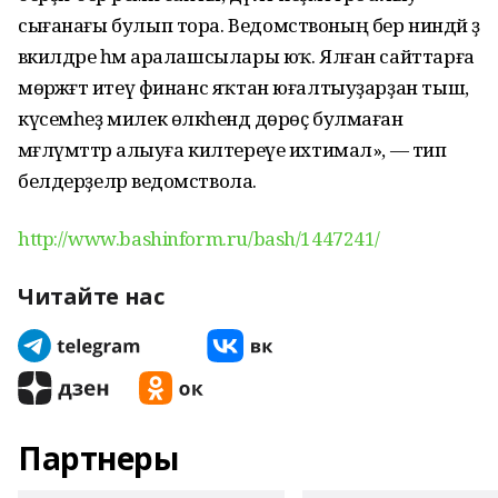
сығанағы булып тора. Ведомствоның бер ниндәй ҙә
вәкилдәре һәм аралашсылары юҡ. Ялған сайттарға
мөрәжәғәт итеү финанс яҡтан юғалтыуҙарҙан тыш,
күсемһеҙ милек өлкәһендә дөрөҫ булмаған
мәғлүмәттәр алыуға килтереүе ихтимал», — тип
белдерҙеләр ведомствола.
http://www.bashinform.ru/bash/1447241/
Читайте нас
Партнеры