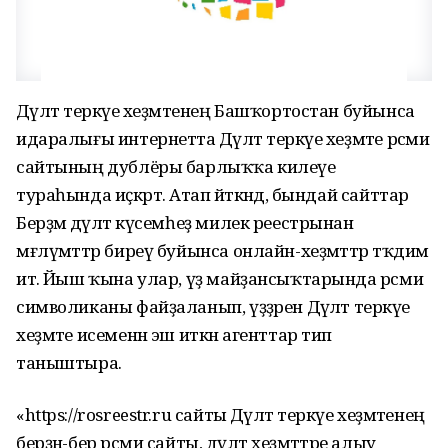
Дәүләт теркәүе хеҙмәтенең Башҡортостан буйынса
идаралығы интернетта Дәүләт теркәүе хеҙмәте рәсми
сайтының дублёры барлыҡҡа килеүе
тураһында иҫкәртә. Атап әйткәндә, бындай сайттар
Берҙәм дәүләт күсемһеҙ милек реестрынан
мғлүмәттәр биреү буйынса онлайн-хеҙмәттәр тәҡдим
итә. Йыш ҡына улар, үҙ майҙансыҡтарында рәсми
символиканы файҙаланып, үҙҙәрен Дәүләт теркәүе
хеҙмәте исеменән эш иткән агенттар тип
таныштыра.
«https://rosreestr.ru сайты Дәүләт теркәүе хеҙмәтенең
берҙән-бер рәсми сайты, дәүләт хеҙмәттәре алыу