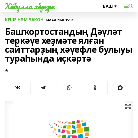
Хәйбулла хәбәрҙәре
КЕШЕ ҺӘМ ЗАКОН
6 МАЯ 2020, 15:52
Башҡортостандың Дәүләт
теркәүе хеҙмәте ялған
сайттарҙың хәүефле булыуы
тураһында иҫкәртә
*