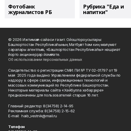
Фотобанк
Рубрика "Еда и
журналистов РБ
напитки"
© 2026 Ижтимағи-сәйәси гәзит. Ойоштороусылары:
Башҡортостан Республикаһының Матбуғат һәм киң мәғлүмәт
саралары агентлығы, «Башҡортостан Республикаһы» нәшриәт
йорто акционерҙар йәмғиәте.
Об использовании персональных данных
Свидетельство о регистрации СМИ: ПИ № ТУ 02-01797 от 19
мая 2025 года выдано Управлением федеральной службы по
надзору в сфере связи, информационных технологий и
массовых коммуникаций по Республике Башкортостан.
Некоторые материалы сайта «Хәйбулла хәбәрҙәре»
предназначены для пользователей старше 16 лет.
Главный редактор: 8(34758) 2-14-95
Рекламная служба: 8(34758) 2-15-62
Е-mаil: haib_vestnik@mail.ru
Телефон