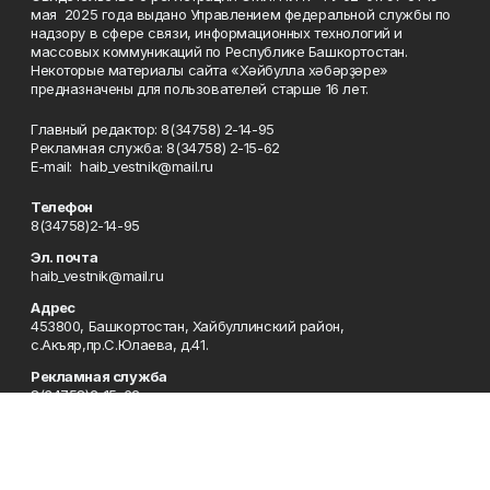
мая 2025 года выдано Управлением федеральной службы по
надзору в сфере связи, информационных технологий и
массовых коммуникаций по Республике Башкортостан.
Некоторые материалы сайта «Хәйбулла хәбәрҙәре»
предназначены для пользователей старше 16 лет.
Главный редактор: 8(34758) 2-14-95
Рекламная служба: 8(34758) 2-15-62
Е-mаil: haib_vestnik@mail.ru
Телефон
8(34758)2-14-95
Эл. почта
haib_vestnik@mail.ru
Адрес
453800, Башкортостан, Хайбуллинский район,
с.Акъяр,пр.С.Юлаева, д.41.
Рекламная служба
8(34758)2-15-62