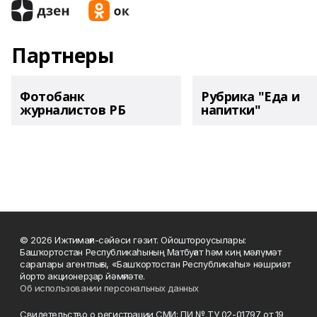
Партнеры
Фотобанк
Рубрика "Еда и
журналистов РБ
напитки"
© 2026 Ижтимағи-сәйәси гәзит. Ойоштороусылары:
Башҡортостан Республикаһының Матбуғат һәм киң мәғлүмәт
саралары агентлығы, «Башҡортостан Республикаһы» нәшриәт
йорто акционерҙар йәмғиәте.
Об использовании персональных данных
Свидетельство о регистрации СМИ: ПИ № ТУ 02-01797 от 19