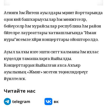
Атингән һәм Йәнтеш ауылдары мәҙәниәт йорттарында
оҙон көй башҡарыусылар һәм мөнәжәтселәр,
бейеүселәр һәм ҡурайсылар республика һәм район
бәйгеләре лауреаттары ҡатнашлығында "Иман
нуры"исемле хәйриә концерттары ойошторолдо.
Ауыл халҡы изге эштән ситтә ҡалманы һәм ихлас
күңелдән тамашаларға йыйылды.
Концерттарҙан йыйылған аҡса Аҡъяр
ауылының «Жәмиғ» мәсетен төҙөкләндереүгә
йүнәлтеләсәк.
Читайте нас