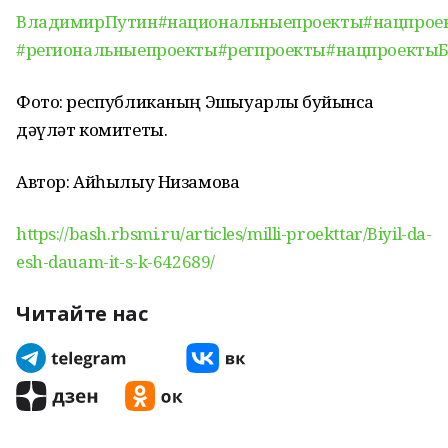
ВладимирПутин
#национальныепроекты
#нацпрое
#региональныепроекты
#регпроекты
#нацпроекты
Фото: республиканың Эшҡыуарлыҡ буйынса
дәүләт комитеты.
Автор: Айһылыу Низамова
https://bash.rbsmi.ru/articles/milli-proekttar/Biyil-da-
esh-dauam-it-s-k-642689/
Читайте нас