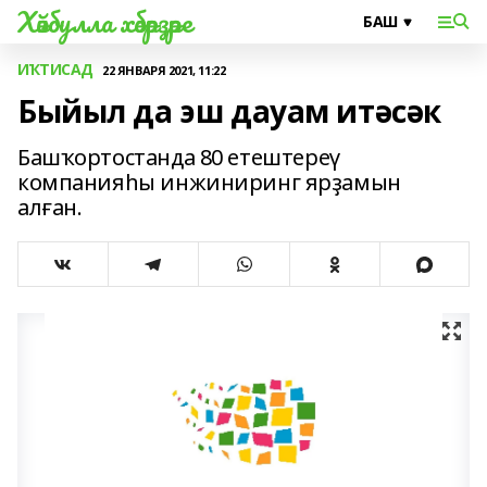
Хәйбулла хәбәрҙәре
ИҠТИСАД
22 ЯНВАРЯ 2021, 11:22
Быйыл да эш дауам итәсәк
Башҡортостанда 80 етештереү
компанияһы инжиниринг ярҙамын
алған.