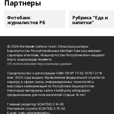
Партнеры
Фотобанк
Рубрика "Еда и
журналистов РБ
напитки"
© 2026 Ижтимағи-сәйәси гәзит. Ойоштороусылары:
Башҡортостан Республикаһының Матбуғат һәм киң мәғлүмәт
саралары агентлығы, «Башҡортостан Республикаһы» нәшриәт
йорто акционерҙар йәмғиәте.
Об использовании персональных данных
Свидетельство о регистрации СМИ: ПИ № ТУ 02-01797 от 19
мая 2025 года выдано Управлением федеральной службы по
надзору в сфере связи, информационных технологий и
массовых коммуникаций по Республике Башкортостан.
Некоторые материалы сайта «Хәйбулла хәбәрҙәре»
предназначены для пользователей старше 16 лет.
Главный редактор: 8(34758) 2-14-95
Рекламная служба: 8(34758) 2-15-62
Е-mаil: haib_vestnik@mail.ru