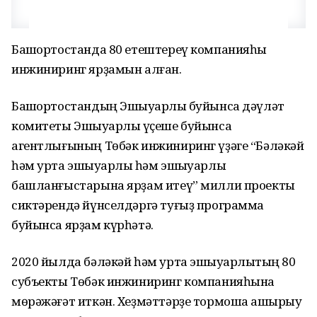
Башҡортостанда 80 етештереү компанияһы
инжиниринг ярҙамын алған.
Башҡортостандың Эшҡыуарлыҡ буйынса дәүләт
комитеты Эшҡыуарлыҡ үҫеше буйынса
агентлығының Төбәк инжиниринг үҙәге “Бәләкәй
һәм урта эшҡыуарлыҡ һәм эшҡыуарлыҡ
башланғыстарына ярҙам итеү” милли проекты
сиктәрендә йүнселдәргә туғыҙ программа
буйынса ярҙам күрһәтә.
2020 йылда бәләкәй һәм урта эшҡыуарлыҡтың 80
субъекты Төбәк инжиниринг компанияһына
мөрәжәғәт иткән. Хеҙмәттәрҙе тормошҡа ашырыу