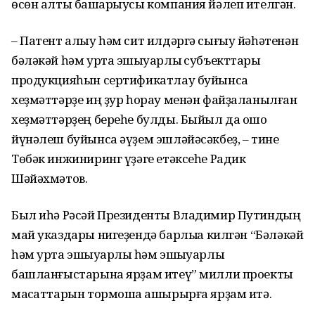
өсөн алты башҡарыусы компания йәлеп ителгән.
– Патент алыу һәм сит илдәргә сығыу йәһәтенән
бәләкәй һәм урта эшҡыуарлыҡ субъекттары
продукцияһын сертификатлау буйынса
хеҙмәттәрҙе иң ҙур һорау менән файҙаланылған
хеҙмәттәрҙең береһе булды. Быйыл да ошо
йүнәлеш буйынса әүҙем эшләйәсәкбеҙ, – тине
Төбәк инжиниринг үҙәге етәксеһе Радик
Шәйәхмәтов.
Был иһә Рәсәй Президенты Владимир Путиндың
май указдары нигеҙендә барлыҡҡа килгән “Бәләкәй
һәм урта эшҡыуарлыҡ һәм эшҡыуарлыҡ
башланғыстарына ярҙам итеү” милли проекты
маҡсаттарын тормошҡа ашырырға ярҙам итә.