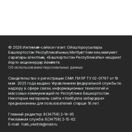
© 2026 Ижтимағи-сәйәси гәзит. Ойоштороусылары:
Башҡортостан Республикаһының Матбуғат һәм киң мәғлүмәт
саралары агентлығы, «Башҡортостан Республикаһы» нәшриәт
йорто акционерҙар йәмғиәте.
Об использовании персональных данных
Свидетельство о регистрации СМИ: ПИ № ТУ 02-01797 от 19
мая 2025 года выдано Управлением федеральной службы по
надзору в сфере связи, информационных технологий и
массовых коммуникаций по Республике Башкортостан.
Некоторые материалы сайта «Хәйбулла хәбәрҙәре»
предназначены для пользователей старше 16 лет.
Главный редактор: 8(34758) 2-14-95
Рекламная служба: 8(34758) 2-15-62
Е-mаil: haib_vestnik@mail.ru