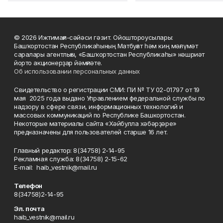
© 2026 Ижтимағи-сәйәси гәзит. Ойоштороусылары:
Башҡортостан Республикаһының Матбуғат һәм киң мәғлүмәт
саралары агентлығы, «Башҡортостан Республикаһы» нәшриәт
йорто акционерҙар йәмғиәте.
Об использовании персональных данных
Свидетельство о регистрации СМИ: ПИ № ТУ 02-01797 от 19
мая 2025 года выдано Управлением федеральной службы по
надзору в сфере связи, информационных технологий и
массовых коммуникаций по Республике Башкортостан.
Некоторые материалы сайта «Хәйбулла хәбәрҙәре»
предназначены для пользователей старше 16 лет.
Главный редактор: 8(34758) 2-14-95
Рекламная служба: 8(34758) 2-15-62
Е-mаil: haib_vestnik@mail.ru
Телефон
8(34758)2-14-95
Эл. почта
haib_vestnik@mail.ru