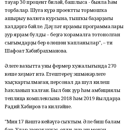
тауар 30 процент биләй, башлыса - быяла һәм
торбалар. Шуға күрә проектты тормошҡа
ашырыу валюта курсына, тышҡы баҙарҙағы
хәлдәргә бәйле. Дәүләт ярҙамы программалары
ҙур ярҙам булды – беҙгә ҡорамалға тотонолған
сығымдарҙың бер өлөшөн ҡапланылар”, – ти
Шафоат Хәбибрахманова.
Әлеге ваҡытта уның фермер хужалығында 270
кеше хеҙмәт итә. Етештереү эшмәкәрлеге
ҡыҫҡартылмаған, персонал да шул килеш
һаҡланып ҡалған. Был бик ҙур һәм амбициялы
теплица комплексына 2018 һәм 2019 йылдарҙа
Радий Хәбиров та килгәйне.
"Мин 17 йәштә кейәүгә сыҡтым. Әле биш балам
бар. Улар әҙерәк үҫкәс, етди, ҙур эш менән