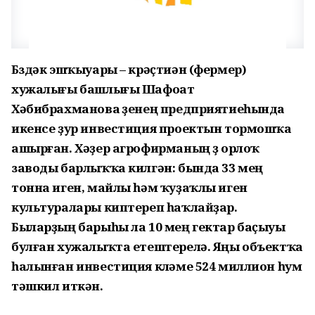
Бүздәк эшҡыуары – крәҫтиән (фермер)
хужалығы башлығы Шафоат
Хәбибрахманова үҙенең предприятиеһында
икенсе ҙур инвестиция проектын тормошҡа
ашырған. Хәҙер агрофирманың үҙ орлоҡ
заводы барлыҡҡа килгән: бында 33 мең
тонна иген, майлы һәм ҡуҙаҡлы иген
культуралары киптереп һаҡлайҙар.
Быларҙың барыһы ла 10 мең гектар баҫыуы
булған хужалыҡта етештерелә. Яңы объектҡа
һалынған инвестиция күләме 524 миллион һум
тәшкил иткән.