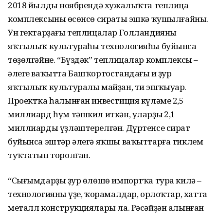
2018 йылдың ноябрендә хужалыҡта теплица
комплексының өсөнсө сираты эшкә ҡушылғайны.
Ун гектарҙағы теплицалар Голландияның
яҡтылыҡ культураһы технологияһы буйынса
төҙөлгәйне. “Бүздәк” теплицалар комплексы –
әлеге ваҡытта Башҡортостандағы иң ҙур
яҡтылыҡ культуралы майҙан, ти эшҡыуар.
Проектҡа һалынған инвестиция күләме 2,5
миллиард һум тәшкил иткән, уларҙың 2,1
миллиарды үҙләштерелгән. Дүртенсе сират
буйынса эштәр әлегә яҡшы ваҡыттарға тиклем
туҡтатып торолған.
“Сығымдарҙың ҙур өлөшө импортҡа тура килә –
технологияның үҙе, ҡорамалдар, орлоҡтар, хатта
металл конструкциялары ла. Рәсәйҙән алынған