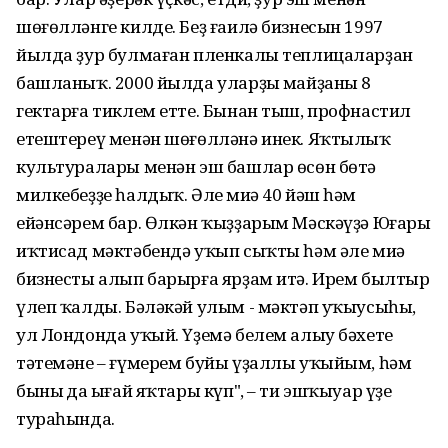
шөғөлләнге килде. Беҙ ғаилә бизнесын 1997
йылда ҙур булмаған пленкалы теплицаларҙан
башланыҡ. 2000 йылда уларҙың майҙаны 8
гектарға тиклем етте. Бынан тыш, профнастил
етештереү менән шөғөлләнә инек. Яҡтылыҡ
культуралары менән эш башлар өсөн бөтә
милкебеҙҙе һалдыҡ. Әле миңә 40 йәш һәм
ейәнсәрем бар. Өлкән ҡыҙҙарым Мәскәүҙә Юғары
иҡтисад мәктәбендә уҡып сыҡты һәм әле миңә
бизнесты алып барырға ярҙам итә. Ирем былтыр
үлеп ҡалды. Бәләкәй улым - мәктәп уҡыусыһы,
ул Лондонда уҡый. Үҙемә белем алыу бәхете
тәтемәне – ғүмерем буйы үҙаллы уҡыйым, һәм
бының да ыңғай яҡтары күп", – ти эшҡыуар үҙе
тураһында.