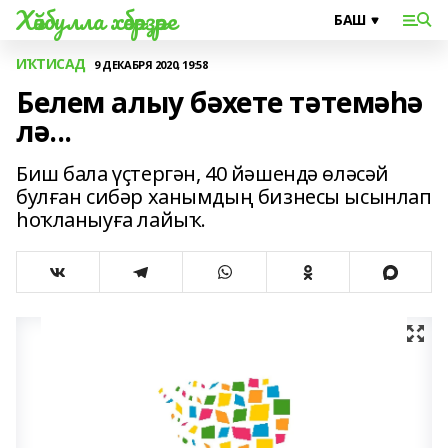
Хәйбулла хәбәрҙәре
ИҠТИСАД
9 ДЕКАБРЯ 2020, 19:58
Белем алыу бәхете тәтемәһә
лә...
Биш бала үҫтергән, 40 йәшендә өләсәй
булған сибәр ханымдың бизнесы ысынлап
һоҡланыуға лайыҡ.