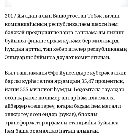
2017 йылдан алып Башҡортостан Төбәк лизинг
компанияһының республикалағы шәхси һәм
бәләкәй предприятиеларға ташламалы лизинг
буйынса финанс ярҙам күләме бер миллиард
һумдан артты, тип хәбәр итәләр республиканың
Эшҡыуарлыҡ буйынса дәүләт комитетынан.
Был ташламаны Өфө йүнселдәре күберәк алған:
барлыҡ күрһәтелгән ярҙамдың 35,47 процентын,
йәғни 335 миллион һумды. Һөҙөмтәлә тауарҙар
өсөн кәрәкле полимер ҡаптар һәм пласмасса
әйберҙәр етештереү, юғары баҫым һәм металл
эшкәртеү өсөн еңдәр (рукав), блоклы
трансформатор ярҙамсы станцияһы буйынса
һәм башҡа ҡорамалдар һатып алынған.