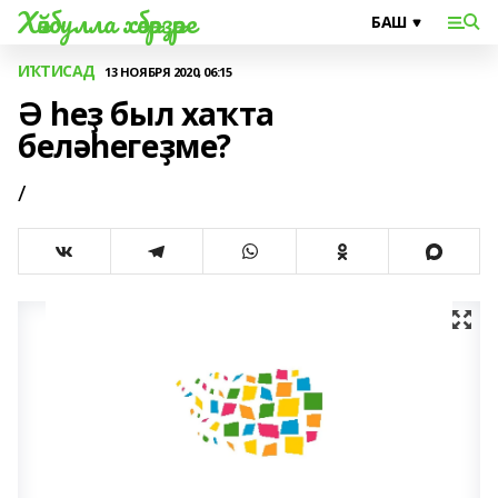
Хәйбулла хәбәрҙәре
ИҠТИСАД
13 НОЯБРЯ 2020, 06:15
Ә һеҙ был хаҡта
беләһегеҙме?
/