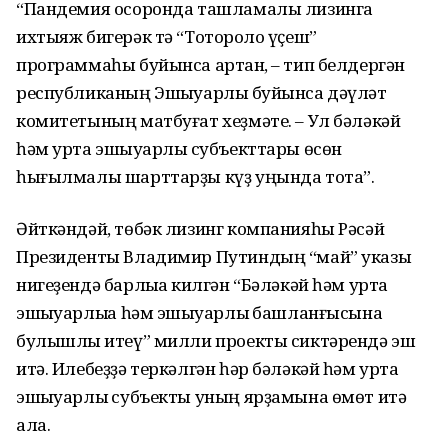
“Пандемия осоронда ташламалы лизингҡа
ихтыяж бигерәк тә “Тотороҡло үҫеш”
программаһы буйынса артҡан, – тип белдергән
республиканың Эшҡыуарлыҡ буйынса дәүләт
комитетының матбуғат хеҙмәте. – Ул бәләкәй
һәм урта эшҡыуарлыҡ субъекттары өсөн
һығылмалы шарттарҙы күҙ уңында тота”.
Әйткәндәй, төбәк лизинг компанияһы Рәсәй
Президенты Владимир Путиндың “май” указы
нигеҙендә барлыҡҡа килгән “Бәләкәй һәм урта
эшҡыуарлыҡҡа һәм эшҡыуарлыҡ башланғысына
булышлыҡ итеү” милли проекты сиктәрендә эш
итә. Илебеҙҙә теркәлгән һәр бәләкәй һәм урта
эшҡыуарлыҡ субъекты уның ярҙамына өмөт итә
ала.