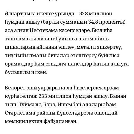
Ә шартлыса икенсе урында – 328 миллион
һумдан ашыу (барлыҡ сумманың 34,8 проценты)
аҡса алған Нефтекама кәсепселәре. Был иһә
ташламалы лизинг буйынса автомобиль
шиналарын ҡайтанан эшләү, металл эшкәртеү,
тиҙ йыйылмалы биналар етештереү буйынса
ҡорамалдар һәм сэндвич-панелдәр һатып алыуға
булышлыҡ иткән.
Белорет эшҡыуарҙарына ла һиҙелерлек ярҙам
күрһәтелгән: 233 миллион һумдан ашыу. Бынан
тыш, Туймазы, Бөрө, Ишембай ҡалалары һәм
Стәрлетамаҡ районы йүнселдәре лә ошондай
мөмкинлектән файҙаланған.