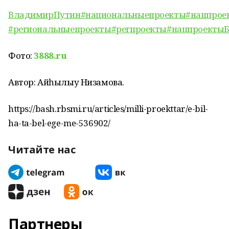
ВладимирПутин
#национальныепроекты
#нацпрое
#региональныепроекты
#регпроекты
#нацпроекты
Фото:
3888.ru
Автор: Айһылыу Низамова.
https://bash.rbsmi.ru/articles/milli-proekttar/e-bil-
ha-ta-bel-ege-me-536902/
Читайте нас
Партнеры