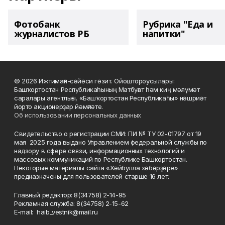
Фотобанк
Рубрика "Еда и
журналистов РБ
напитки"
© 2026 Ижтимағи-сәйәси гәзит. Ойоштороусылары:
Башҡортостан Республикаһының Матбуғат һәм киң мәғлүмәт
саралары агентлығы, «Башҡортостан Республикаһы» нәшриәт
йорто акционерҙар йәмғиәте.
Об использовании персональных данных
Свидетельство о регистрации СМИ: ПИ № ТУ 02-01797 от 19
мая 2025 года выдано Управлением федеральной службы по
надзору в сфере связи, информационных технологий и
массовых коммуникаций по Республике Башкортостан.
Некоторые материалы сайта «Хәйбулла хәбәрҙәре»
предназначены для пользователей старше 16 лет.
Главный редактор: 8(34758) 2-14-95
Рекламная служба: 8(34758) 2-15-62
Е-mаil: haib_vestnik@mail.ru