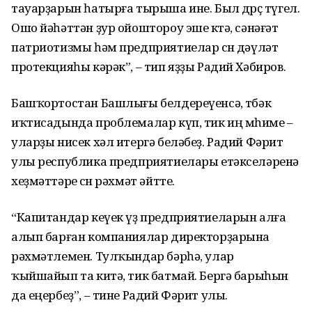
тауарҙарын һатырға тырыша ине. Был дөрөҫ түгел.
Ошо йәһәттән ҙур ойоштороу эше көтә, сәнәғәт
патриотизмы һәм предприятиелар өсөн дәүләт
протекцияһы кәрәк”, – тип яҙҙы Радий Хәбиров.
Башҡортостан Башлығы белдереүенсә, төбәк
иҡтисадында проблемалар күп, тик иң мөһиме –
уларҙы нисек хәл итергә беләбеҙ. Радий Фәрит
улы республика предприятиелары етәкселәренә
хеҙмәттәре өсөн рәхмәт әйтте.
“Капитандар кеүек үҙ предприятиеларын алға
алып барған компаниялар директорҙарына
рәхмәтлемен. Тулҡындар бәрһә, улар
ҡыйшайып та китә, тик батмай. Бергә барыһын
да еңербеҙ”, – тине Радий Фәрит улы.