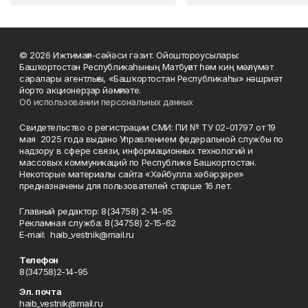
© 2026 Ижтимағи-сәйәси гәзит. Ойоштороусылары:
Башҡортостан Республикаһының Матбуғат һәм киң мәғлүмәт
саралары агентлығы, «Башҡортостан Республикаһы» нәшриәт
йорто акционерҙар йәмғиәте.
Об использовании персональных данных
Свидетельство о регистрации СМИ: ПИ № ТУ 02-01797 от 19
мая 2025 года выдано Управлением федеральной службы по
надзору в сфере связи, информационных технологий и
массовых коммуникаций по Республике Башкортостан.
Некоторые материалы сайта «Хәйбулла хәбәрҙәре»
предназначены для пользователей старше 16 лет.
Главный редактор: 8(34758) 2-14-95
Рекламная служба: 8(34758) 2-15-62
Е-mаil: haib_vestnik@mail.ru
Телефон
8(34758)2-14-95
Эл. почта
haib_vestnik@mail.ru