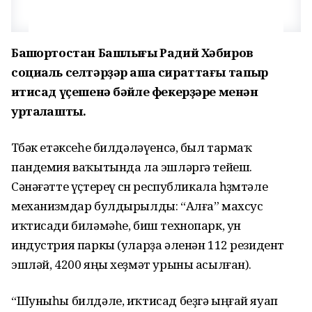
Башҡортостан Башлығы Радий Хәбиров
социаль селтәрҙәр аша сираттағы тапҡыр
иҡтисад үҫешенә бәйле фекерҙәре менән
уртаҡлашты.
Төбәк етәксеһе билдәләүенсә, был тармаҡ
пандемия ваҡытында ла эшләргә тейеш.
Сәнәғәтте үҫтереү өсөн республикала һөҙөмтәле
механизмдар булдырылды: “Алға” махсус
иҡтисади биләмәһе, биш технопарк, ун
индустрия паркы (уларҙа әленән 112 резидент
эшләй, 4200 яңы хеҙмәт урыны асылған).
“Шуныһы билдәле, иҡтисад беҙгә ыңғай яуап