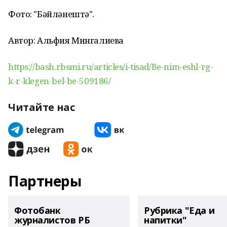
Фото: "Бәйләнештә".
Автор: Альфия Мингалиева
https://bash.rbsmi.ru/articles/i-tisad/Be-nim-eshl-rg-
k-r-klegen-bel-be-509186/
Читайте нас
Партнеры
Фотобанк
Рубрика "Еда и
журналистов РБ
напитки"