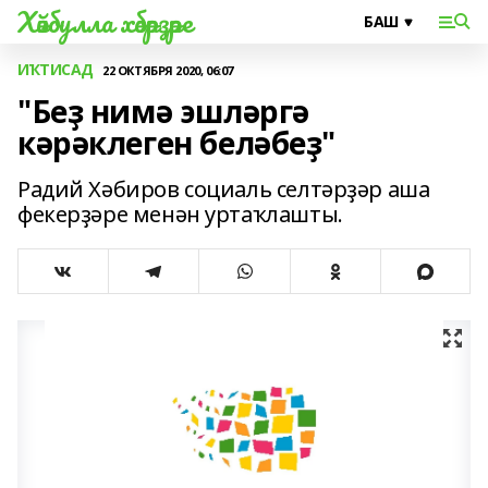
Хәйбулла хәбәрҙәре
ИҠТИСАД
22 ОКТЯБРЯ 2020, 06:07
"Беҙ нимә эшләргә
кәрәклеген беләбеҙ"
Радий Хәбиров социаль селтәрҙәр аша
фекерҙәре менән уртаҡлашты.