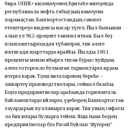
бирә. ОПЕК+ килешеүенең һөҙөмтәһе нигеҙендә
республикала нефть табыуҙың кәмеүенә
ҡарамаҫтан, Башҡортостандың сәнәғәт
етештереүе индексы насар түгел. Йыл башынан
алып ул 96,5 процент тәшкил иткән. Был беҙ
планлаштырғандан түбәнерәк, тик әлеге
иҡтисади шарттарҙа ярайһы. Йылды 100,1
проценты менән ябырға тигән бурыс ҡуйҙым,
әлегә тотороҡло булмаған тармаҡтарға ярҙам
итергә кәрәк. Үҫеш нөктәләренең береһе –
эшкәртеү производстволары, сеймал базаһы.
Беҙгә предприятиелар араһында горизонталь
бәйләнештәрҙе көйләргә, үҙебеҙҙең Башҡортостан
тауарҙарын ҡулланырға кәрәк. Тик уның сифаты
ла бик юғары булырға тейеш. Яңы ғына беҙҙең
предприятиелар бөтә Рәсәй буйлап “йүгереп”