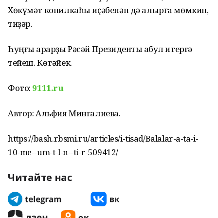
Хөкүмәт копилкаһы иҫәбенән дә алырға мөмкин,
тиҙәр.
Һуңғы ҡарарҙы Рәсәй Президенты ҡабул итергә
тейеш. Көтәйек.
Фото:
9111.ru
Автор: Альфия Мингалиева.
https://bash.rbsmi.ru/articles/i-tisad/Balalar-a-ta-i-
10-me--um-t-l-n--ti-r-509412/
Читайте нас