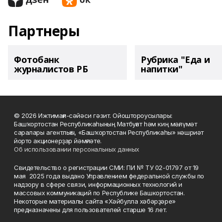
Партнеры
Фотобанк
Рубрика "Еда и
журналистов РБ
напитки"
© 2026 Ижтимағи-сәйәси гәзит. Ойоштороусылары:
Башҡортостан Республикаһының Матбуғат һәм киң мәғлүмәт
саралары агентлығы, «Башҡортостан Республикаһы» нәшриәт
йорто акционерҙар йәмғиәте.
Об использовании персональных данных
Свидетельство о регистрации СМИ: ПИ № ТУ 02-01797 от 19
мая 2025 года выдано Управлением федеральной службы по
надзору в сфере связи, информационных технологий и
массовых коммуникаций по Республике Башкортостан.
Некоторые материалы сайта «Хәйбулла хәбәрҙәре»
предназначены для пользователей старше 16 лет.