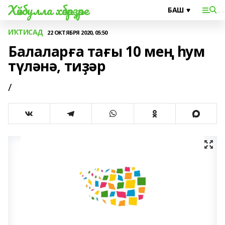
Хәйбулла хәбәрҙәре
ИҠТИСАД
22 ОКТЯБРЯ 2020, 05:50
Балаларға тағы 10 мең һум
түләнә, тиҙәр
/