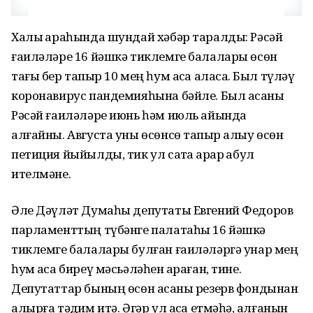
Халыҡ араһында шундай хәбәр таралды: Рәсәй
ғаиләләре 16 йәшкә тиклемге балалары өсөн
тағы бер тапҡыр 10 мең һум аҡса аласаҡ. Был түләү
коронавирус пандемияһына бәйле. Был аҡсаны
Рәсәй ғаиләләре июнь һәм июль айында
алғайны. Августа уны өсөнсө тапҡыр алыу өсөн
петиция йыйылды, тик ул саҡта ҡарар ҡабул
ителмәне.
Әле Дәүләт Думаһы депутаты Евгений Федоров
парламенттың түбәнге палатаһы 16 йәшкә
тиклемге балалары булған ғаиләләргә унар мең
һум аҡса биреү мәсьәләһен ҡараған, тине.
Депутаттар бының өсөн аҡсаны резерв фондынан
алырға тәҡдим итә. Әгәр ул аҡса етмәһә, ҡалғанын