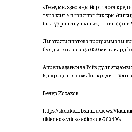
«Ғөмүмән, хәҙер яңы йорттарға кр
тура килә. Ул ғаиләләргә бик кәрәк. 
был үҙ ролен уйнаны», — тип өҫтәне
Льготалы ипотека программаһы к
булды. Был осорҙа 630 миллиард һу
Апрель аҙағында Рәсәйҙә дәүләт ярҙа
6,5 процент ставкаһы кредит түләгән 
Венер Исхаков.
https://shonkar.rbsmi.ru/news/Vladimir
tiklem-o-aytir-a-t-dim-itte-500496/