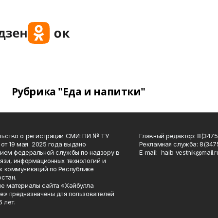
Рубрика "Еда и напитки"
ьство о регистрации СМИ: ПИ № ТУ
Главный редактор: 8(3475
 от 19 мая 2025 года выдано
Рекламная служба: 8(3475
ием федеральной службы по надзору в
Е-mаil: haib_vestnik@mail.r
язи, информационных технологий и
 коммуникаций по Республике
стан.
е материалы сайта «Хәйбулла
е» предназначены для пользователей
 лет.