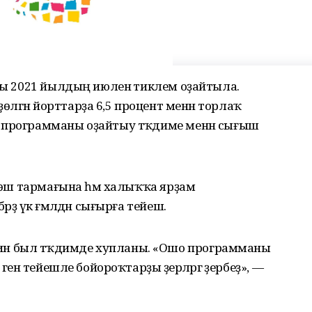
аһы 2021 йылдың июленә тиклем оҙайтыла.
лгән йорттарҙа 6,5 процент менән торлаҡ
 программаны оҙайтыу тәҡдиме менән сығыш
өлөш тармағына һәм халыҡҡа ярҙам
ҙә үк ғәмәлдән сығырға тейеш.
н был тәҡдимде хупланы. «Ошо программаны
генә тейешле бойороҡтарҙы әҙерләргә әҙербеҙ», —