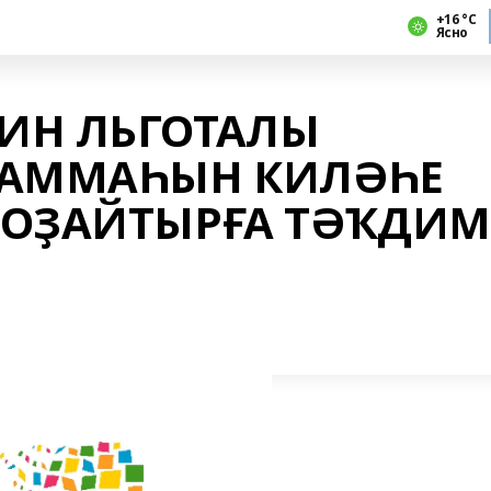
+16 °С
Ясно
ИН ЛЬГОТАЛЫ
РАММАҺЫН КИЛӘҺЕ
 ОҘАЙТЫРҒА ТӘҠДИМ