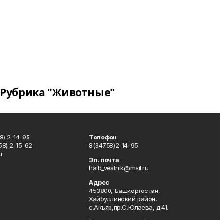
Рубрика "Животные"
8) 2-14-95
Телефон
8) 2-15-62
8(34758)2-14-95
u
Эл. почта
haib_vestnik@mail.ru
Адрес
453800, Башкортостан,
Хайбуллинский район,
с.Акъяр,пр.С.Юлаева, д.41.