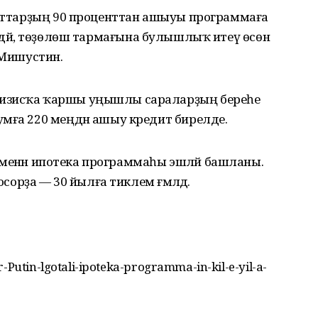
едиттарҙың 90 проценттан ашыуы программаға
Әйткәндәй, төҙөлөш тармағына булышлыҡ итеү өсөн
 Мишустин.
ризисҡа ҡаршы уңышлы сараларҙың береһе
мға 220 меңдән ашыу кредит бирелде.
мы менән ипотека программаһы эшләй башланы.
осорҙа — 30 йылға тиклем ғәмәлдә.
-Putin-lgotali-ipoteka-programma-in-kil-e-yil-a-