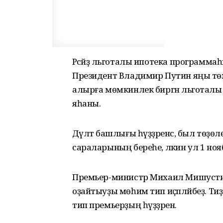
Рәсәйҙә льготалы ипотека программ
Президент Владимир Путин яңы төҙө
алырға мөмкинлек биргән льготалы
яһаны.
Дәүләт башлығы һүҙҙәренсә, был төҙ
сараларының береһе, ләкин ул 1 ноябр
Премьер-министр Михаил Мишусти
оҙайтыуҙы мөһим тип иҫәпләйбеҙ. Тиҙ 
тип премьерҙың һүҙҙәрен.