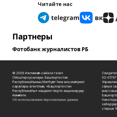
Читайте нас
Партнеры
Фотобанк журналистов РБ
© 2026 Ижтимағи-сәйәси гәзит.
Свидетел
Ойоштороусылары: Башҡортостан
02-01797
Республикаһының Матбуғат һәм киң мәғлүмәт
Управлен
саралары агентлығы, «Башҡортостан
сфере св
Республикаһы» нәшриәт йорто акционерҙар
массовых
йәмғиәте.
Башкорто
Об использовании персональных данных
Некоторы
хәбәрҙәр
старше 16