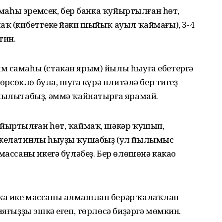
самаһы эремсек, бер банка ҡуйыртылған һөт,
аҡ (кибеттеке йәки шыйыҡ ауыл ҡаймағы), 3-4
тин.
м самаһы (стакан ярым) йылы һыуға ебетергә
йөрсөклө була, шуға күрә плитәлә бер тигеҙ
 йылытабыҙ, әммә ҡайнатырға ярамай.
уйыртылған һөт, ҡаймаҡ, шәкәр ҡушып,
а желатинлы һыуҙы ҡушабыҙ (ул йылымыс
массаны икегә бүләбеҙ. Бер өлөшөнә какао
ҡа ике массаны алмашлап берәр ҡалаҡлап
ияғыҙҙы эшкә егеп, төрлөсә биҙәргә мөмкин.