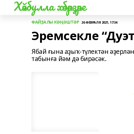
Хәйбулла хәбәрҙәре
ФАЙҘАЛЫ КӘҢӘШТӘР
26 ФЕВРАЛЯ 2021, 17:34
Эремсекле “Дуэт
Ябай ғына аҙыҡ-түлектән әҙерлән
табынға йәм дә бирәсәк.