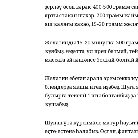
Әҙерләү өсөн кәрәк: 400-500 грамм 
ярты стакан шәкәр, 200 грамм ҡайм
аш ҡалағы какао, 15-20 грамм жела
Желатинды 15-20 минутҡа 300 грам
ҡуябыҙ, ғәҙәттә, ул иреп бөтмәй, тө
массаға әйләнгәнсе болғай-болғай
Желатин ебегән арала эремсеккә ҡ
блендерҙа яҡшы итеп иҙәбеҙ. Шуғ
булырға тейеш). Тағы болғайбыҙ ҙа 
ҡушабыҙ.
Шунан үтә күренмәле матур һауыт
өҫтө-өҫтөнә һалабыҙ. Өҫтөн, фантаз