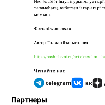
Ике-өс сәғәт һыуыҡ урында ултырһа
теләмәһәгеҙ, кибеттән “агар-агар”
мөмкин.
Фото: allwomens.ru
Автор: Гөлдәр Яҡшығолова
https://bash.rbsmi.ru/articles/s-l-m-t
Читайте нас
Партнеры