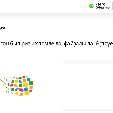
+16 °С
Облачно
”
гән был ризыҡ тәмле лә, файҙалы ла. Өҫтәү