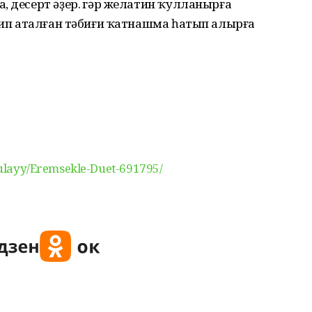
, десерт әҙер. Әгәр желатин ҡулланырға
 тип аталған тәбиғи ҡатнашма һатып алырға
-bulayy/Eremsekle-Duet-691795/