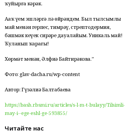
ҡуйырға кәрәк.
Аҙаҡ үҙем эшләргә лә өйрәндем. Был тылсымлы
май менән герпес, тимрәү, стрептодермия,
бәшмәк кеүек сирҙәрҙе дауалайым. Уникаль май!
Ҡуланып ҡарағыҙ!
Хөрмәт менән, Әлфиә Байтирәкова.”
Фото: glav-dacha.ru/wp-content
Автор: Гүзәлиә Балтабаева
https://bash.rbsmi.ru/articles/s-l-m-t-bulayy/Tilsimli-
may-i--ege-eshl-ge-593855/
Читайте нас