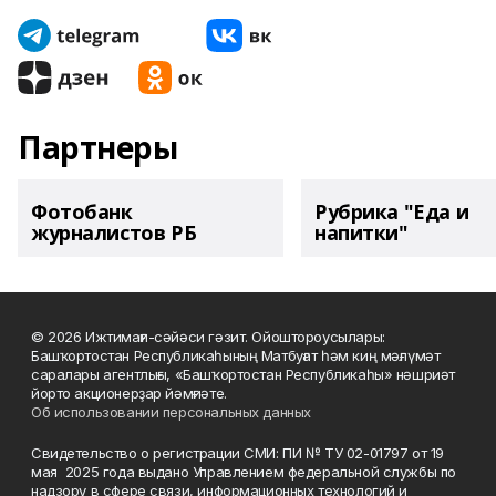
Партнеры
Фотобанк
Рубрика "Еда и
журналистов РБ
напитки"
© 2026 Ижтимағи-сәйәси гәзит. Ойоштороусылары:
Башҡортостан Республикаһының Матбуғат һәм киң мәғлүмәт
саралары агентлығы, «Башҡортостан Республикаһы» нәшриәт
йорто акционерҙар йәмғиәте.
Об использовании персональных данных
Свидетельство о регистрации СМИ: ПИ № ТУ 02-01797 от 19
мая 2025 года выдано Управлением федеральной службы по
надзору в сфере связи, информационных технологий и