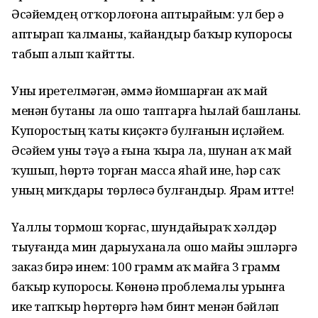
Әсәйемдең отҡорлоғона аптырайым: ул бер ҙә
аптырап ҡалманы, ҡайҙандыр баҡыр купоросы
табып алып ҡайтты.
Уны иретелмәгән, әммә йомшарған аҡ май
менән бутаны ла ошо таптарға һылай башланы.
Купоростың ҡаты киҫәктә булғанын иҫләйем.
Әсәйем уны тәүҙә аҙ ғына ҡыра ла, шунан аҡ май
ҡушып, һөртә торған масса яһай ине, һәр саҡ
уның миҡдары төрлөсә булғандыр. Ярҙам итте!
Үҙаллы тормош ҡорғас, шундайыраҡ хәлдәр
тыуғанда мин дарыуханала ошо майҙы эшләргә
заказ бирә инем: 100 грамм аҡ майға 3 грамм
баҡыр купоросы. Көнөнә проблемалы урынға
ике тапҡыр һөртөргә һәм бинт менән бәйләп