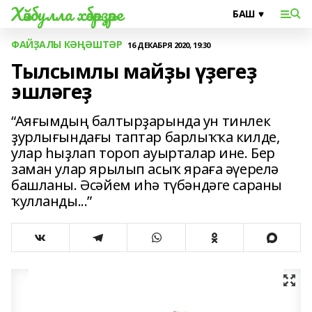
Хәйбулла хәбәрҙәре
ФАЙҘАЛЫ КӘҢӘШТӘР
16 ДЕКАБРЯ 2020, 19:30
Тылсымлы майҙы үҙегеҙ
эшләгеҙ
“Аяғымдың балтырҙарында ун тинлек
ҙурлығындағы таптар барлыҡҡа килде,
улар һыҙлап тороп ауырталар ине. Бер
заман улар ярылып асыҡ яраға әүерелә
башланы. Әсәйем иһә түбәндәге сараны
ҡулланды...”