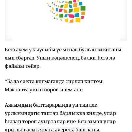
Беҙгә әүҙем уҡыусыбыҙ үҙе менән булған ваҡиғаны
яҙып ебәргән. Уның кәңәшенең, бәлки, һеҙгә лә
файҙаһы тейер.
“Бала саҡта көтмәгәндә сирләп киттем.
Мәктәптә уҡып йөрөй инем әле.
Аяғымдың балтырҙарында ун тинлек
ҙурлығындағы таптар барлыҡҡа килде, улар
һыҙлап тороп ауырталар ине. Бер заман улар
ярылып асыҡ яраға әүерелә башланы.