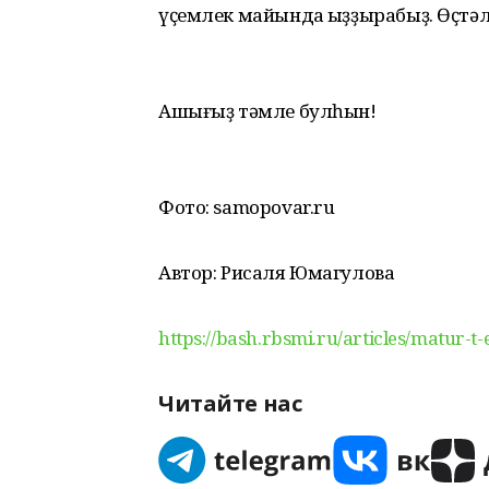
үҫемлек майында ҡыҙҙырабыҙ. Өҫтәл
Ашығыҙ тәмле булһын!
Фото: samopovar.ru
Автор: Рисаля Юмагулова
https://bash.rbsmi.ru/articles/matur-t
Читайте нас