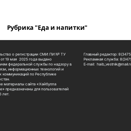
Рубрика "Еда и напитки"
ьство о регистрации СМИ: ПИ № ТУ
Главный редактор: 8(3475
 от 19 мая 2025 года выдано
Рекламная служба: 8(3475
ием федеральной службы по надзору в
Е-mаil: haib_vestnik@mail.r
язи, информационных технологий и
 коммуникаций по Республике
стан.
е материалы сайта «Хәйбулла
е» предназначены для пользователей
 лет.