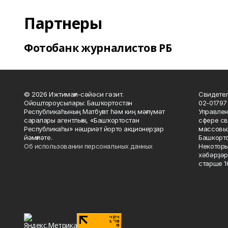
Партнеры
Фотобанк журналистов РБ
© 2026 Ижтимағи-сәйәси гәзит.
Свидетел
Ойоштороусылары: Башҡортостан
02-01797
Республикаһының Матбуғат һәм киң мәғлүмәт
Управлен
саралары агентлығы, «Башҡортостан
сфере св
Республикаһы» нәшриәт йорто акционерҙар
массовых
йәмғиәте.
Башкорто
Об использовании персональных данных
Некоторы
хәбәрҙәр
старше 16