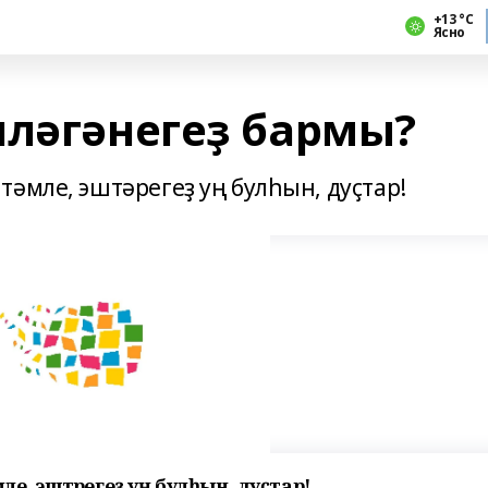
+13 °С
Ясно
шләгәнегеҙ бармы?
әмле, эштәрегеҙ уң булһын, дуҫтар!
ле, эштәрегеҙ уң булһын, дуҫтар!