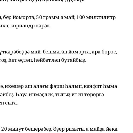
 бер йомортҡа, 50 грамм аҡ май, 100 миллилитр
рика, кориандр кәрәк.
кәрәбеҙ ҙә май, бешмәгән йомортҡа, ҡара борос,
оҙ, һөт өҫтәп, һәйбәтләп бутайбыҙ.
ҙә, икешәр аш ҡалағы фарш һалып, кәнфит һымаҡ
ләйбеҙ. Һауа инмәҫлек, тығыҙ итеп төрөргә
еп сыға.
с, 20 минут бешерәбеҙ. Әҙер ризыҡты аҡ майҙа йәки