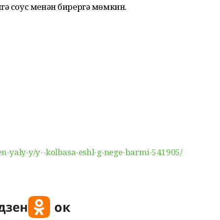
гә соус менән бирергә мөмкин.
-en-yaly-y/y--kolbasa-eshl-g-nege-barmi-541905/