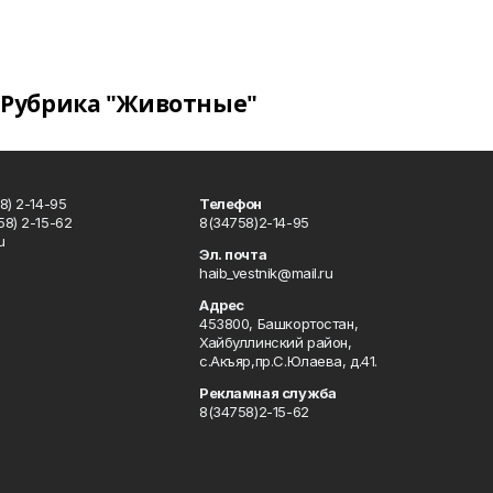
Рубрика "Животные"
8) 2-14-95
Телефон
8) 2-15-62
8(34758)2-14-95
u
Эл. почта
haib_vestnik@mail.ru
Адрес
453800, Башкортостан,
Хайбуллинский район,
с.Акъяр,пр.С.Юлаева, д.41.
Рекламная служба
8(34758)2-15-62