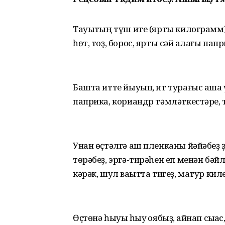
Тауыҡтың түш ите (ярты килограмм),
һөт, тоҙ, борос, ярты сәй ҡалағы пап
Башта итте йыуып, ит турағыс аша үт
паприка, кориандр тәмләткестәре, т
Унан өҫтәлгә аш пленканы йәйәбеҙ 
төрәбеҙ, эргә-тирәһен еп менән бәй
кәрәк, шул ваҡытта тигеҙ, матур кил
Өҫтөнә һыуыҡ һыу ҡоябыҙ, ҡайнап сыҡҡа