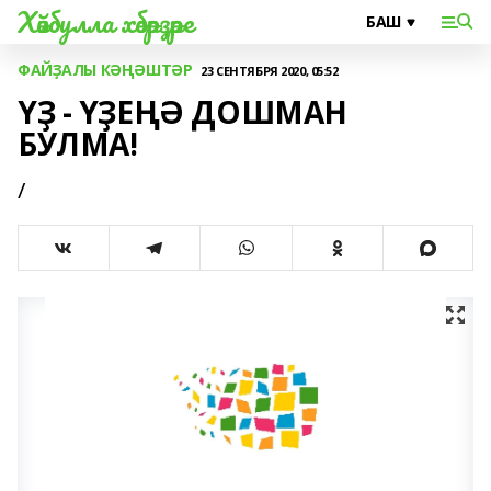
Хәйбулла хәбәрҙәре
ФАЙҘАЛЫ КӘҢӘШТӘР
23 СЕНТЯБРЯ 2020, 05:52
ҮҘ - ҮҘЕҢӘ ДОШМАН
БУЛМА!
/