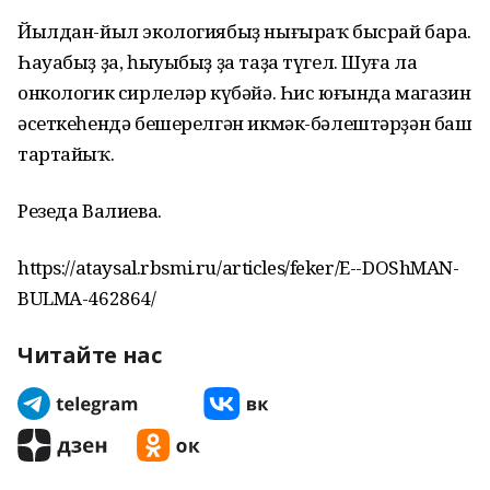
Йылдан-йыл экологиябыҙ нығыраҡ бысрай бара.
Һауабыҙ ҙа, һыуыбыҙ ҙа таҙа түгел. Шуға ла
онкологик сирлеләр күбәйә. Һис юғында магазин
әсеткеһендә бешерелгән икмәк-бәлештәрҙән баш
тартайыҡ.
Резеда Валиева.
https://ataysal.rbsmi.ru/articles/feker/E--DOShMAN-
BULMA-462864/
Читайте нас