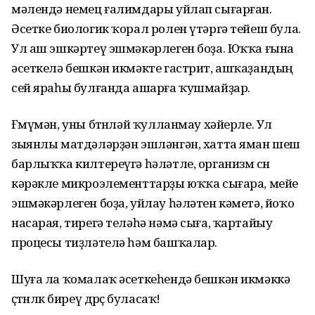
мәлендә немец ғалимдары уйлап сығарған.
Әсетке биологик ҡорал ролен үтәргә тейеш була.
Ул аш эшкәртеү эшмәкәрлеген боҙа. Юҡҡа ғына
әсеткелә бешкән икмәкте гастрит, ашҡаҙандың
сей яраһы булғанда ашарға ҡушмайҙар.
Ғөмүмән, уны бөтөнләй ҡулланмау хәйерле. Ул
зыянлы матдәләрҙән эшләнгән, хатта яман шеш
барлыҡҡа килтереүгә һәләтле, организм өсөн
кәрәкле микроэлементтарҙы юҡҡа сығара, мейе
эшмәкәрлеген боҙа, уйлау һәләтен кәметә, йоҡо
насарая, тирегә теләһә нәмә сыға, ҡартайыу
процесы тиҙләтелә һәм башҡалар.
Шуға ла ҡомалаҡ әсеткеһендә бешкән икмәккә
өҫтөнлөк биреү дөрөҫ буласаҡ!