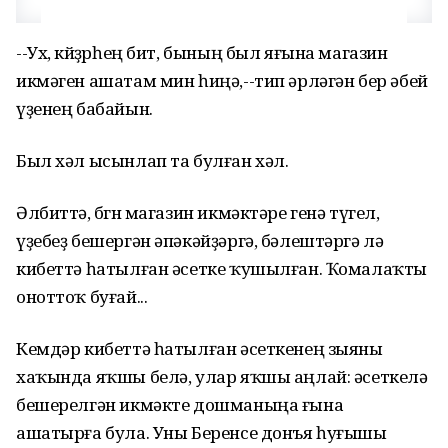
--Ух, көйҙөрһең бит, бының был яғына магазин
икмәген ашатам мин һиңә,--тип әрләгән бер әбей
үҙенең бабайын.
Был хәл ысынлап та булған хәл.
Әлбиттә, бөгөн магазин икмәктәре генә түгел,
үҙебеҙ бешергән әпәкәйҙәргә, бәлештәргә лә
кибеттә һатылған әсетке ҡушылған. Ҡомалаҡты
оноттоҡ буғай...
Кемдәр кибеттә һатылған әсеткенең зыяны
хаҡында яҡшы белә, улар яҡшы аңлай: әсеткелә
бешерелгән икмәкте дошманыңа ғына
ашатырға була. Уны Беренсе донъя һуғышы