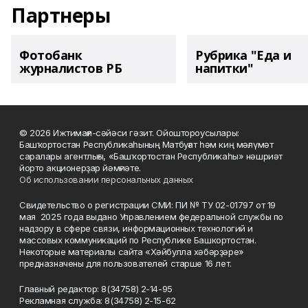
Партнеры
Фотобанк
Рубрика "Еда и
журналистов РБ
напитки"
© 2026 Ижтимағи-сәйәси гәзит. Ойоштороусылары:
Башҡортостан Республикаһының Матбуғат һәм киң мәғлүмәт
саралары агентлығы, «Башҡортостан Республикаһы» нәшриәт
йорто акционерҙар йәмғиәте.
Об использовании персональных данных
Свидетельство о регистрации СМИ: ПИ № ТУ 02-01797 от 19
мая 2025 года выдано Управлением федеральной службы по
надзору в сфере связи, информационных технологий и
массовых коммуникаций по Республике Башкортостан.
Некоторые материалы сайта «Хәйбулла хәбәрҙәре»
предназначены для пользователей старше 16 лет.
Главный редактор: 8(34758) 2-14-95
Рекламная служба: 8(34758) 2-15-62