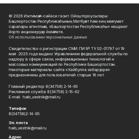
© 2026 Ижтимағи-сәйәси гәзит. Ойоштороусылары:
Башҡортостан Республикаһының Матбуғат һәм киң мәғлүмәт
саралары агентлығы, «Башҡортостан Республикаһы» нәшриәт
йорто акционерҙар йәмғиәте.
Об использовании персональных данных
Свидетельство о регистрации СМИ: ПИ № ТУ 02-01797 от 19
мая 2025 года выдано Управлением федеральной службы по
надзору в сфере связи, информационных технологий и
массовых коммуникаций по Республике Башкортостан.
Некоторые материалы сайта «Хәйбулла хәбәрҙәре»
предназначены для пользователей старше 16 лет.
Главный редактор: 8(34758) 2-14-95
Рекламная служба: 8(34758) 2-15-62
Е-mаil: haib_vestnik@mail.ru
Телефон
8(34758)2-14-95
Эл. почта
haib_vestnik@mail.ru
Адрес