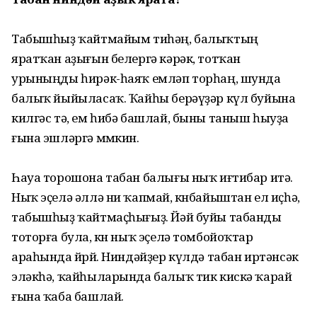
Табышһыҙ ҡайтмайым тиһәң, балыҡ­тың
яратҡан аҙығын белергә кәрәк, тотҡан
урыныңды һирәк-һаяҡ емләп торһаң, шунда
балыҡ йыйы­ласаҡ. Ҡайһы берәүҙәр күл буйына
килгәс тә, ем һибә башлай, быны таныш һыуҙа
ғына эшләргә мөмкин.
Һауа торошона табан балы­ғы ныҡ иғтибар итә.
Ныҡ эҫе­лә әллә ни ҡапмай, көнба­йыштан ел иҫһә,
табышһыҙ ҡайт­маҫһығыҙ. Йәй буйы табанды
тоторға бу­ла, көн ныҡ эҫелә томбойоҡтар
араһында йөрөй. Ниндәйҙер күлдә табан иртәнсәк
эләкһә, ҡайһыл­арында балыҡ тик кискә ҡарай
ғына ҡаба башлай.