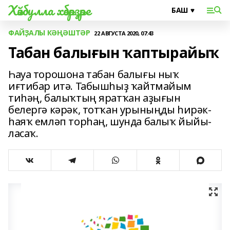
Хәйбулла хәбәрҙәре
ФАЙҘАЛЫ КӘҢӘШТӘР
22 АВГУСТА 2020, 07:43
Табан балығын ҡаптырайыҡ
Һауа торошона табан балы­ғы ныҡ
иғтибар итә. Табышһыҙ ҡайтмайым
тиһәң, балыҡ­тың яратҡан аҙығын
белергә кәрәк, тотҡан урыныңды һирәк-
һаяҡ емләп торһаң, шунда балыҡ йыйы­
ласаҡ.