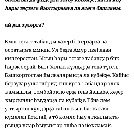
һары төҫтә­ге йыл­тырмаға ла эләгә башланы.
Ҡайҙан эҙләргә?
Көмөш төҫтәге табанды хә­ҙер бөтә ерҙәрҙә лә
осратырға мөмкин. Ул беҙгә Амур өлкә­һенән
килтерелгән. Ысын һары төҫтәге табандар бик
һирәк осрай. Был балыҡ күл­дәрҙә генә түгел,
Баш­ҡорт­остан йылғаларында ла кү­бәйҙе. Ҡайһы
берәүҙәр уны гибрид тип йөрөтә. Табандар элек
ҡамышлы, томбойоҡло ерҙә генә йәшәһә, хәҙер
ҡыр­сын­лы һыу­ҙарҙа ла күбәйҙе. Төбөнә ләм
ултырған күл­дәрҙә табан ҡыш батҡаҡҡа
күмелеп йоҡ­лай, ә төбө ҡомло һыу ятҡылыҡта­
рында улар һыуыҡ­тар төшһә лә йоҡламай.