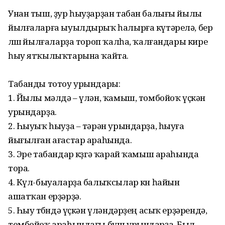
Унан тыш, ҙур һыуҙарҙан табан ба­лығы йылы
йылға­ларға ыуылдырыҡ һалырға күтәрелә, бер
өлөшө йылға­ларҙа тороп ҡалһа, ҡалған­дары кире
һыу ятҡылыҡ­тарына ҡайта.
Табанды тотоу урындары:
1. Йылы мәлдә – үлән, ҡамыш, томбойоҡ үҫкән
урындарҙа.
2. Һыуыҡ һыуҙа – тәрән урындарҙа, һыуға
йығылған ағастар араһында.
3. Эре табандар көҙгә ҡарай ҡамыш араһында
тора.
4. Күл-быуаларҙа балыҡ­сылар көн һайын
ашатҡан ерҙәрҙә.
5. Һыу төбөндә үҫкән үлән­дәрҙең асыҡ ерҙәрендә,
том­бойоҡ араһындағы буш урын­дарҙа. Был