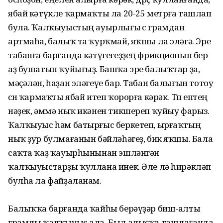
ябай кәтүкле ҡар­маҡты ла 20-25 метрға ташлап
була. Ҡалҡыуыстың ауырлығы өс грамдан
артма­һа, балыҡ та ҡурҡмай, яҡшы ла эләгә. Эре
табанға барғанда кәтүгегеҙҙең фрикционын бер
аҙ бушатып ҡуйығыҙ. Башҡа эре балыҡтар ҙа,
мәҫәлән, һаҙан эләгеүе бар. Табан ба­лығын тотоу
өсөн ҡармаҡты ябай итеп ҡорорға кәрәк. Төп ептең
нәҙек, әммә ныҡ икәнен тикшереп ҡуйыу фарыз.
Ҡалҡыуыс һәм батырғыс беркетеп, ырғаҡтың
ныҡ ҙур булмағанын бәй­ләһәгеҙ, бик яҡшы. Бала
саҡта ҡаҙ ҡа­уырһынынан эшләнгән
ҡалҡыуыстарҙы ҡуллана инек. Әле лә һирәкләп
булһа ла файҙаланам.
Балыҡҡа барғанда ҡайһы берәүҙәр биш-алты
грамлы ҡалҡыуыс ала. Был алыҫҡа ташлағанда