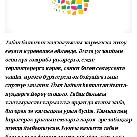
Табан балығын ҡалҡыуыслы ҡармаҡҡа тотоу
ғәҙәти күренешкә әйләнде. Әммә ул ҡапһын
өсөн күп тәжрибә үткәрергә, емде
төрләндерергә кәрәк, сөнки бөгөн селәүсенгә
ҡапһа, иртәгә бүрттерелгән бойҙайға ғына
сиртеүе мөмкин. Йыл һайын һыналған йылға-
күлдәргә йөрөү отошло. Табан балығы
ҡалҡыуыслы ҡар­маҡ­ҡа ярҙан да яҡшы ҡаба,
бигерәк тә ҡамышлы урын бул­һа. Ҡамыштың
һирә­герәк урынын емләргә кәрәк, эре табандар
шунда йыйылыусан. Һуңғы ваҡытта табан
балы­ғын да фидерға тотоу көсәйҙе, хатта көҙ