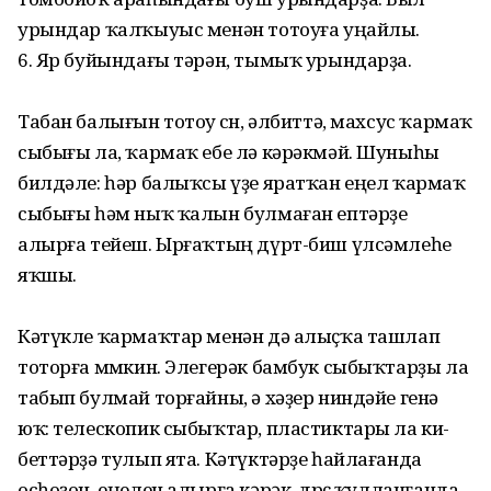
урындар ҡал­ҡыуыс менән тотоуға уңайлы.
6. Яр буйындағы тәрән, тымыҡ урындарҙа.
Табан балығын тотоу өсөн, әлбиттә, махсус ҡармаҡ
сы­бығы ла, ҡармаҡ ебе лә кә­рәкмәй. Шуныһы
билдәле: һәр балыҡсы үҙе яратҡан еңел ҡармаҡ
сыбығы һәм ныҡ ҡалын булмаған ептәрҙе
алырға тейеш. Ырғаҡтың дүрт-биш үлсәмлеһе
яҡшы.
Кәтүкле ҡар­маҡтар менән дә алыҫҡа ташлап
тоторға мөмкин. Элегерәк бамбук сыбыҡтарҙы ла
табып булмай торғайны, ә хәҙер ниндәйе генә
юҡ: телескопик сыбыҡ­тар, пластиктары ла ки­
бет­тәрҙә тулып ята. Кәтүктәрҙе һайлағанда
осһоҙон, еңелен алырға кәрәк, дөрөҫ ҡул­ланғанда,