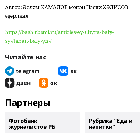
Автор: Әсләм КАМАЛОВ менән Нәсих ХӘЛИСОВ
әҙерләне
https://bash.rbsmi.ru/articles/ey-ultyra-baly-
sy-/taban-baly-yn-/
Читайте нас
Партнеры
Фотобанк
Рубрика "Еда и
журналистов РБ
напитки"