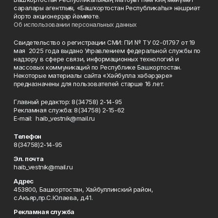
саралары агентлығы, «Башҡортостан Республикаһы» нәшриәт
йорто акционерҙар йәмғиәте.
Об использовании персональных данных
Свидетельство о регистрации СМИ: ПИ № ТУ 02-01797 от 19
мая 2025 года выдано Управлением федеральной службы по
надзору в сфере связи, информационных технологий и
массовых коммуникаций по Республике Башкортостан.
Некоторые материалы сайта «Хәйбулла хәбәрҙәре»
предназначены для пользователей старше 16 лет.
Главный редактор: 8(34758) 2-14-95
Рекламная служба: 8(34758) 2-15-62
Е-mаil: haib_vestnik@mail.ru
Телефон
8(34758)2-14-95
Эл. почта
haib_vestnik@mail.ru
Адрес
453800, Башкортостан, Хайбуллинский район,
с.Акъяр,пр.С.Юлаева, д.41.
Рекламная служба