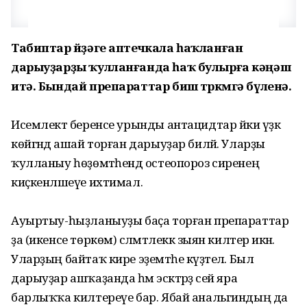
Табиптар өйҙәге аптечкала һаҡланған
дарыуҙарҙы ҡулланғанда һаҡ булырға кәңәш
итә. Бындай препараттар биш төркөмгә бүленә.
Исемлектә беренсе урынды антацидтар йәки үҙәк
көйгәндә ашай торған дарыуҙар биләй. Уларҙы
ҡулланыу һөҙөмтәһендә остеопороз сиренең
киҫкенләшеүе ихтимал.
Ауыртыу-һыҙланыуҙы баҫа торған препараттар
ҙа (икенсе төркөм) сәләмәтлеккә зыян килтерә икән.
Уларҙың байтаҡ кире эҙемтәһе күҙәтелә. Был
дарыуҙар ашҡаҙанда һәм эсәктәрҙә сей яра
барлыҡҡа килтереүе бар. Ябай анальгиндың да