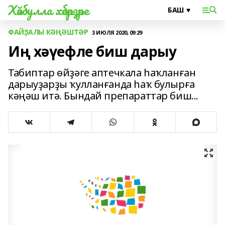
Хәйбулла хәбәрҙәре
ФАЙҘАЛЫ КӘҢӘШТӘР
3 ИЮЛЯ 2020, 09:29
Иң хәүефле биш дарыу
Табиптар өйҙәге аптечкала һаҡланған
дарыуҙарҙы ҡулланғанда һаҡ булырға
кәңәш итә. Бындай препараттар биш...