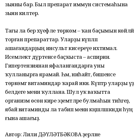
зыяны бар. Был препарат иммун системаһына
зыян килтерә.
Тағы ла бер хәүефле төркөм – ҡан баҫымын көйләй
торған препараттар. Уларҙы күпләп
ашағандарҙың инсульт кисереүе ихтимал.
Исемлектә дүртенсе баҫҡыста – аспирин.
Гипертензиянан яфаланғандарға уны
ҡулланырға ярамай. Һәм, ниһайәт, бишенсе
төркөмгә витаминдар ҡарай икән. Күптәр уларҙы үҙ
белдеге менән ҡуллана. Шул уҡ ваҡытта
организм өсөн кире эҙемтәләре булмаһын тиһәгеҙ,
ябай витаминды ла табип менән кәңәшләшкәндән һуң
ғына ашағыҙ.
Автор: Лилиә ДӘҮЛӘТБӘКОВА әҙерләне