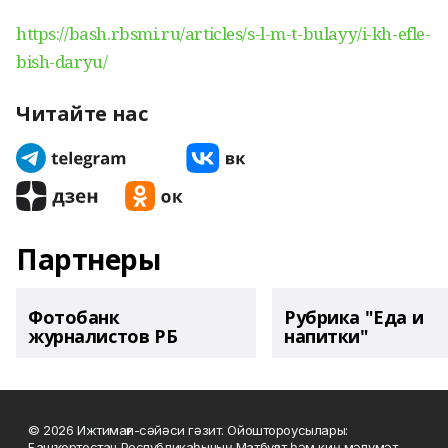
https://bash.rbsmi.ru/articles/s-l-m-t-bulayy/i-kh-efle-
bish-daryu/
Читайте нас
Партнеры
Фотобанк
Рубрика "Еда и
журналистов РБ
напитки"
© 2026 Ижтимағи-сәйәси гәзит. Ойоштороусылары:
Башҡортостан Республикаһының Матбуғат һәм киң мәғлүмәт