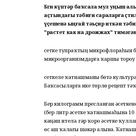
Бөгөн күптәр баҡсала мул уңыш алы
аҫтындағы тәбиғи сараларға өҫтөн
үҫешенә ыңғай тәьҫир иткән тәби
"растет как на дрожжах" тимәгә
Әсетке тупраҡтың микрофлораһын б
микроорганизмдарға ҡаршы тороу һ
Әсеткеле ҡатнашманы бөтә культурал
Баҡсасыларға ике төрлө рецепт тәҡ
Бер килограмм пресланған әсеткене
(бер литр әсетке ҡатнашмаһына 10
кәңәш ителә. Әгәр ҡоро әсетке ҡулла
өс аш ҡалағы шәкәр алына. Ҡатнаш