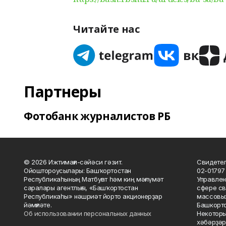
Читайте нас
Партнеры
Фотобанк журналистов РБ
© 2026 Ижтимағи-сәйәси гәзит.
Свидетел
Ойоштороусылары: Башҡортостан
02-01797
Республикаһының Матбуғат һәм киң мәғлүмәт
Управлен
саралары агентлығы, «Башҡортостан
сфере св
Республикаһы» нәшриәт йорто акционерҙар
массовых
йәмғиәте.
Башкорто
Об использовании персональных данных
Некоторы
хәбәрҙәр