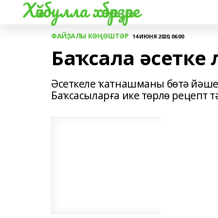
Хәйбулла хәбәрҙәре
ФАЙҘАЛЫ КӘҢӘШТӘР
14 ИЮНЯ 2020, 06:00
Баҡсала әсетке 
Әсеткеле ҡатнашманы бөтә йәшел
Баҡсасыларға ике төрлө рецепт т