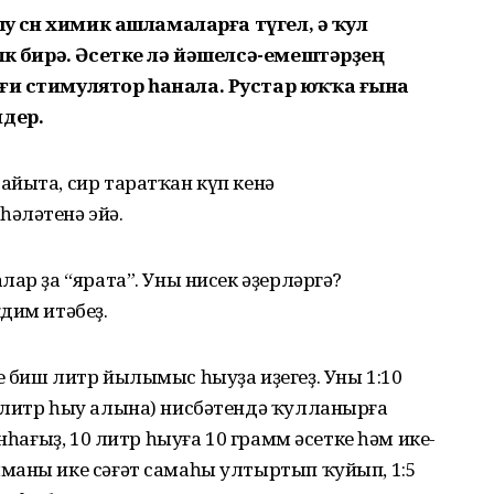
у өсөн химик ашламаларға түгел, ә ҡул
лөк бирә. Әсетке лә йәшелсә-емештәрҙең
ғи стимулятор һанала. Рустар юҡҡа ғына
ндер.
айыта, сир таратҡан күп кенә
әләтенә эйә.
ар ҙа “ярата”. Уны нисек әҙерләргә?
дим итәбеҙ.
 биш литр йылымыс һыуҙа иҙегеҙ. Уны 1:10
 литр һыу алына) нисбәтендә ҡулланырға
нһағыҙ, 10 литр һыуға 10 грамм әсетке һәм ике-
маны ике сәғәт самаһы ултыртып ҡуйып, 1:5