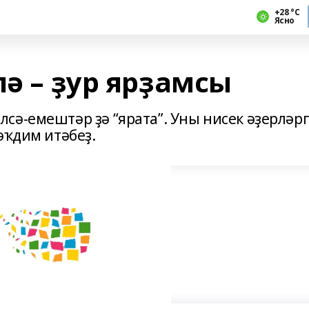
+28 °С
Ясно
лә – ҙур ярҙамсы
сә-емештәр ҙә “ярата”. Уны нисек әҙерләрг
әҡдим итәбеҙ.