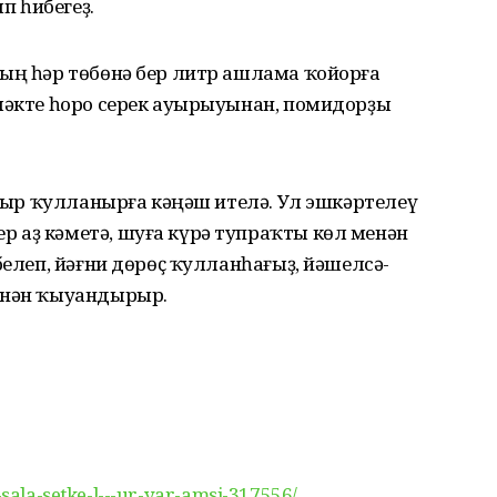
 һибегеҙ.
тың һәр төбөнә бер литр ашлама ҡойорға
еләкте һоро серек ауырыуынан, помидорҙы
апҡыр ҡулланырға кәңәш ителә. Ул эшкәртелеү
 аҙ кәметә, шуға күрә тупраҡты көл менән
белеп, йәғни дөрөҫ ҡулланһағыҙ, йәшелсә-
енән ҡыуандырыр.
-sala-setke-l---ur-yar-amsi-317556/