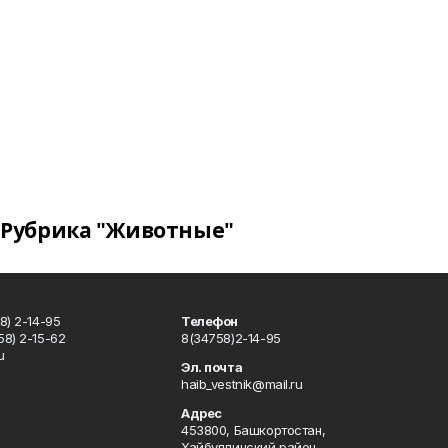
Рубрика "Животные"
8) 2-14-95
Телефон
8) 2-15-62
8(34758)2-14-95
u
Эл. почта
haib_vestnik@mail.ru
Адрес
453800, Башкортостан,
Хайбуллинский район,