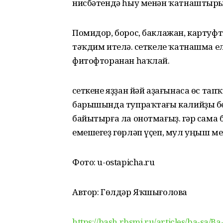
нисбәтендә һыу менән ҡатнаштырып
Помидор, борос, баклажан, картуф
тәҡдим ителә. Әсеткеле ҡатнашма 
фитофторанан һаҡлай.
Әсеткене яҙҙан йәй аҙағынаса өс т
барышында тупраҡтағы калийҙы бер
байытырға ла онотмағыҙ. Әгәр сама 
емешегеҙ гөрләп үҫеп, мул уңыш м
Фото: u-ostapicha.ru
Автор: Гөлдәр Яҡшығолова
https://bash.rbsmi.ru/articles/ba-sa/Ba