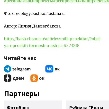
#региональныепроекты
#регпроекты
#нацпроекты
Фото: ecology.bashkortostan.ru
Автор: Лилия Давлетбакова
https://bash.rbsmi.ru/articles/milli-proekttar/Polief-
ya-i-proektti-tormosh-a-ashira-557436/
Читайте нас
Партнеры
Фотобанк
Рубрика "Еда и