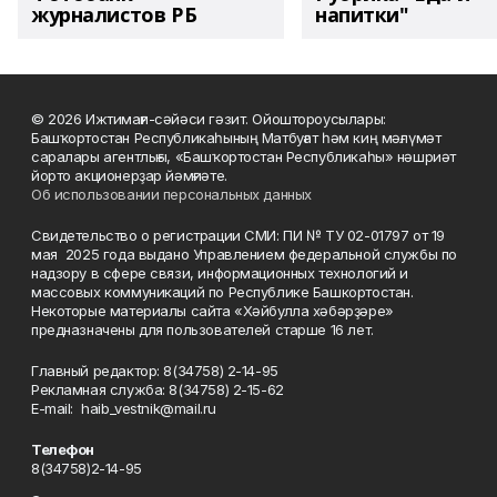
журналистов РБ
напитки"
© 2026 Ижтимағи-сәйәси гәзит. Ойоштороусылары:
Башҡортостан Республикаһының Матбуғат һәм киң мәғлүмәт
саралары агентлығы, «Башҡортостан Республикаһы» нәшриәт
йорто акционерҙар йәмғиәте.
Об использовании персональных данных
Свидетельство о регистрации СМИ: ПИ № ТУ 02-01797 от 19
мая 2025 года выдано Управлением федеральной службы по
надзору в сфере связи, информационных технологий и
массовых коммуникаций по Республике Башкортостан.
Некоторые материалы сайта «Хәйбулла хәбәрҙәре»
предназначены для пользователей старше 16 лет.
Главный редактор: 8(34758) 2-14-95
Рекламная служба: 8(34758) 2-15-62
Е-mаil: haib_vestnik@mail.ru
Телефон
8(34758)2-14-95