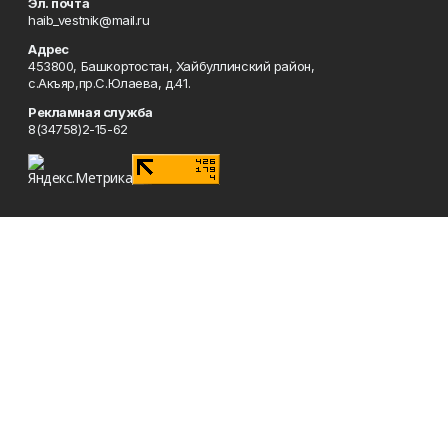
Эл. почта
haib_vestnik@mail.ru
Адрес
453800, Башкортостан, Хайбуллинский район,
с.Акъяр,пр.С.Юлаева, д.41.
Рекламная служба
8(34758)2-15-62