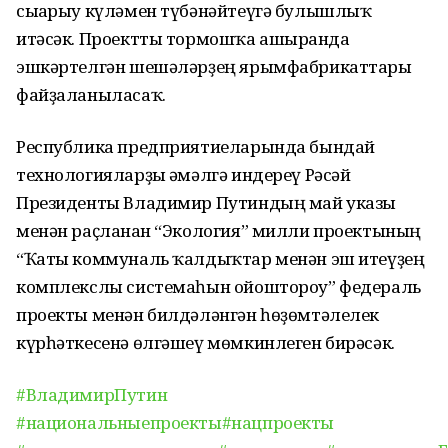
сығарыу күләмен түбәнәйтеүгә булышлыҡ
итәсәк. Проектты тормошҡа ашырғанда
эшкәртелгән шешәләрҙең ярымфабрикаттары
файҙаланыласаҡ.
Республика предприятиеларында бындай
технологияларҙы ғәмәлгә индереү Рәсәй
Президенты Владимир Путиндың май указы
менән раҫланған “Экология” милли проектының
“Ҡаты коммуналь ҡалдыҡтар менән эш итеүҙең
комплекслы системаһын ойоштороу” федераль
проекты менән билдәләнгән һөҙөмтәлелек
күрһәткесенә өлгәшеү мөмкинлеген бирәсәк.
#ВладимирПутин
#национальныепроекты
#нацпроекты