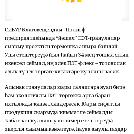
СИБУР Благовещендағы “Полиэф”
предприятиеһында “йәшел” ПЭТ-гранулалар
сығарыу проектын тормошҡа ашыра башлай.
Уны етештереүҙә йыл һайын 34 мең тоннаға яҡын
икенсел сеймал, иң элек ПЭТ-флекс – тотонолған
аҙыҡ-түлек төргәге киҫәктәре ҡулланыласаҡ.
Алынған гранулалар юғары талаптарға яуап бирә
һәм экологиялы ПЭТ-төргөккә арта барған
ихтыяжды ҡәнәғәтләндерәсәк. Юғары сифатлы
продукция сығарыуҙа ҡиммәтле сеймалды
ҡабатлап ҡулланыу полимер етештереүҙә
энергия сығымын кәметеүгә, һауаға ағыулы газдар