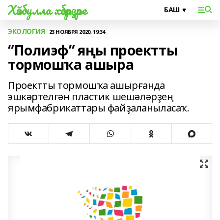
Хәйбулла хәбәрҙәре
ЭКОЛОГИЯ
23 НОЯБРЯ 2020, 19:34
“Полиэф” яңы проектты
тормошҡа ашыра
Проектты тормошҡа ашырғанда
эшкәртелгән пластик шешәләрҙең
ярымфабрикаттары файҙаланыласаҡ.